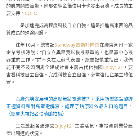
的肌肉開始痙攣，他那張純金箔信用卡也發出哀嚎。成長的主
要支持。
COFO
二是加速完成高程度科技自立自強。這是推進高東西的品
質成長的殊途同歸。
往年10月，總書記
Standway電動升降桌
在廣東潮州一家
企業考核時說：“自立立異是我以後最器重的，也是黨中心最
器重的工作。”前不久在江蘇代表團，總書記慎重指出，我們
能不克不及如期周全建成社會主義古代化強國
Enjoy121
，要
害看科技自立自強。完成科技自立自強，必需強化企業主體位
置。
△廣汽埃安展現的高壓無鈷電池技巧，采用新型鎳錳酸鋰
正極資料和耐高壓電解液，處理了鈷原料依靠入口的題目。
（
總臺央視記者張曉鵬拍攝
）
三是激起各類運營
Enjoy121
主體活氣，為投資創業營建
傑出周遭的狀況。