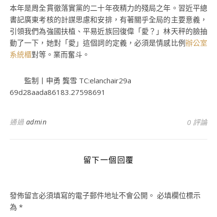
本年是周全貫徹落實黨的二十年夜精力的殘局之年。習近平總
書記廣東考核的計謀思慮和安排，有著關乎全局的主要意義，
引領我們為強國扶植、平易近族回復偉「愛？」林天秤的臉抽
動了一下，她對「愛」這個詞的定義，必須是情感比例
辦公室
系統櫃
對等。業而奮斗。
監制丨申勇 龔雪 TC:elanchair29a
69d28aada86183.27598691
通過
admin
0 評論
留下一個回覆
發佈留言必須填寫的電子郵件地址不會公開。
必填欄位標示
為
*