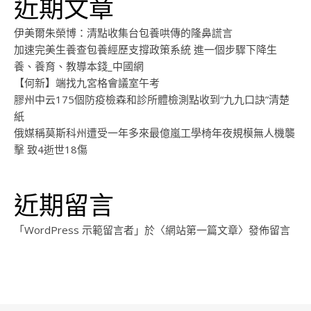
近期文章
伊美爾朱榮博：清點收集台包養哄傳的隆鼻謊言
加速完美生養查包養經歷支撐政策系統 進一個步驟下降生
養、養育、教導本錢_中國網
【何新】端找九宮格會議室午考
膠州中云175個防疫檢森和診所體檢測點收到“九九口訣”清楚
紙
俄媒稱莫斯科州遭受一年多來最億嵐工學椅年夜規模無人機襲
擊 致4逝世18傷
近期留言
「
WordPress 示範留言者
」於〈
網站第一篇文章
〉發佈留言