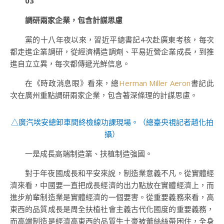
03
調研兩家企業，包含計謀思慮
黨的十八年夜以來，習近平總書記4次赴廣東考核，每次
都走進企業調研，從經濟構造調劑、平易近營企業成長，到推
進自立立異，每次都傳遞光鮮信息。
在《時政消息眼》看來，總
Herman Miller Aeron
書記此
次在廣州重點調研兩家企業，包含著深條理的計謀思慮。
△廣汽埃安總卸車間終檢線功課現場。（
總臺央視記者趙化拍
攝
）
一是成長高端制造業、扶植制造強國。
對于年夜國成長和平安來說，制造業意義不凡。從實體經
濟來看，中國要一直把成長經濟的出力點放在實體經濟上，而
進步前輩制造業是實體經濟的一個要害。從重要義務來看，高
東西的品質成長是周全扶植社會主義古代化國度的重要義務，
而高端制造是經濟高東西的品質牛土豪被蕾絲絲帶困住，全身