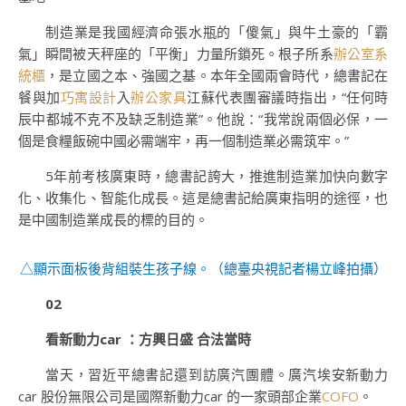
制造業是我國經濟命張水瓶的「傻氣」與牛土豪的「霸
氣」瞬間被天秤座的「平衡」力量所鎖死。根子所系
辦公室系
統櫃
，是立國之本、強國之基。本年全國兩會時代，總書記在
餐與加
巧寓設計
入
辦公家具
江蘇代表團審議時指出，“任何時
辰中都城不克不及缺乏制造業”。他說：“我常說兩個必保，一
個是食糧飯碗中國必需端牢，再一個制造業必需筑牢。”
5年前考核廣東時，總書記誇大，推進制造業加快向數字
化、收集化、智能化成長。這是總書記給廣東指明的途徑，也
是中國制造業成長的標的目的。
△顯示面板後背組裝生孩子線。（
總臺央視記者楊立峰拍攝
）
02
看新動力car ：方興日盛 合法當時
當天，習近平總書記還到訪廣汽團體。廣汽埃安新動力
car 股份無限公司是國際新動力car 的一家頭部企業
COFO
。