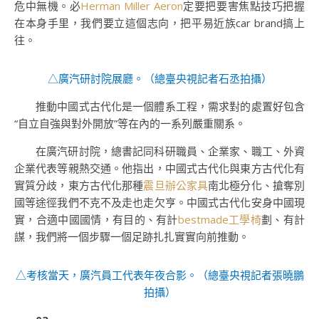
危中無機。必
Herman Miller Aeron
定要把要害焦點技巧把握
在本身手里，我們要立這個志向，把平易近族car brand搞上
往。
△廣汽研討院展廳。（
總臺央視記者石丞拍攝
）
推動中國式古代化是一個體系工程，需求對的處置好包含
“自立自強與對外開放”等在內的一系列嚴重關系。
在廣汽研討院，總書記同科研職員、企業家、職工、外資
企業代表等親熱交通。他指出，中國式古代化與東方古代化有
實質分歧，東方古代化那種
震旦辦公家具
南北極分化、搶奪別
國等途徑我們不克不及走也走欠亨。中國式古代化安身中國現
實，合適中國國情，有目的、有計
bestmade工學椅
劃、有計
謀，我們將一個步驟一個足跡扎扎實實向前推動。
△考核當天，廣汽員工代表年夜合影。（
總臺央視記者張曉鵬
拍攝
）