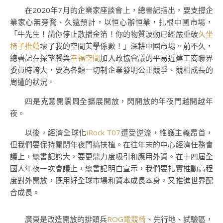
在2020年7月的企業家座談會上，總書記指出，要支撐企
業家心無旁騖、久遠預計，以恒心辦恒業，扎根中國市場，
「牛先生！請你停止散播金箔！你的物質波動已經嚴重破
久坐
椅子推薦
壞了我的空間美學係數！」深耕中國市場。前不久，
總書記在探望餐與
幸福空間
加入政協會議的平易近建工商聯界
委員時誇大，要為各類一切制企業發明公正競爭、競相成長的
周遭的狀況。
四是克意開闢周全擴展開放，閃開放的年夜門越開越年
夜。
以後，經濟全球化
iRock T07
遭受逆流，維護主義昂首，
但我們要保持關閉年夜門搞扶植。在往年末的中心經濟任務會
議上，總書記誇大，要更鼎力度吸引和應用外資。在十四屆全
國人年夜一次會議上，總書記明白宣示，我們要扎實推動高程
度對外開放，既用好全球市場和資本成長本身，又推進世界配
合成長。
廣東是改造開放的排頭兵
ROG電競椅
、先行地、試驗區，