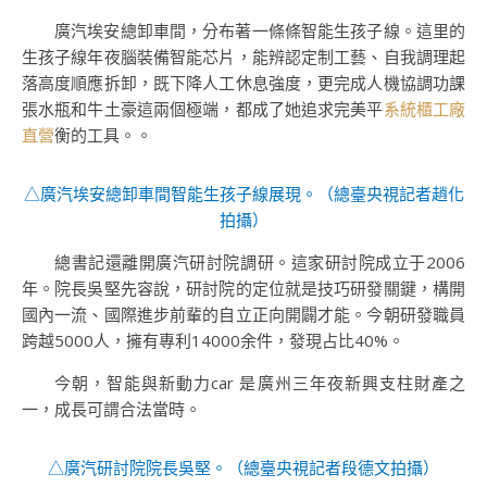
廣汽埃安總卸車間，分布著一條條智能生孩子線。這里的
生孩子線年夜腦裝備智能芯片，能辨認定制工藝、自我調理起
落高度順應拆卸，既下降人工休息強度，更完成人機協調功課
張水瓶和牛土豪這兩個極端，都成了她追求完美平
系統櫃工廠
直營
衡的工具。。
△廣汽埃安總卸車間智能生孩子線展現。（
總臺央視記者趙化
拍攝
）
總書記還離開廣汽研討院調研。這家研討院成立于2006
年。院長吳堅先容說，研討院的定位就是技巧研發關鍵，構開
國內一流、國際進步前輩的自立正向開闢才能。今朝研發職員
跨越5000人，擁有專利14000余件，發現占比40%。
今朝，智能與新動力car 是廣州三年夜新興支柱財產之
一，成長可謂合法當時。
△廣汽研討院院長吳堅。（
總臺央視記者段德文拍攝
）