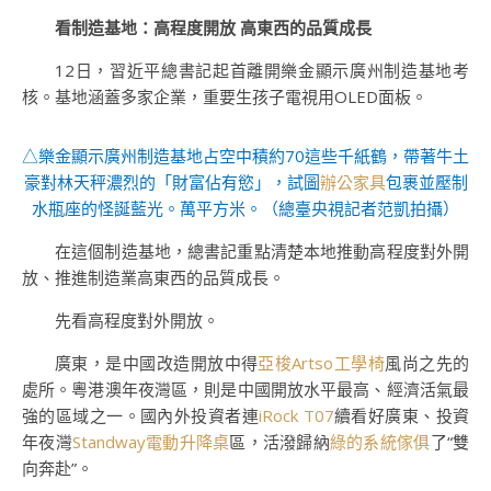
看制造基地：高程度開放 高東西的品質成長
12日，習近平總書記起首離開樂金顯示廣州制造基地考
核。基地涵蓋多家企業，重要生孩子電視用OLED面板。
△樂金顯示廣州制造基地占空中積約70這些千紙鶴，帶著牛土
豪對林天秤濃烈的「財富佔有慾」，試圖
辦公家具
包裹並壓制
水瓶座的怪誕藍光。萬平方米。（
總臺央視記者范凱拍攝
）
在這個制造基地，總書記重點清楚本地推動高程度對外開
放、推進制造業高東西的品質成長。
先看高程度對外開放。
廣東，是中國改造開放中得
亞梭Artso工學椅
風尚之先的
處所。粵港澳年夜灣區，則是中國開放水平最高、經濟活氣最
強的區域之一。國內外投資者連
iRock T07
續看好廣東、投資
年夜灣
Standway電動升降桌
區，活潑歸納
綠的系統傢俱
了“雙
向奔赴”。