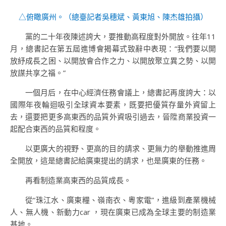
△俯瞰廣州。（
總臺記者吳穗斌、黃東旭、陳杰雄拍攝
）
黨的二十年夜陳述誇大，要推動高程度對外開放。往年11
月，總書記在第五屆進博會揭幕式致辭中表現：“我們要以開
放紓成長之困、以開放會合作之力、以開放聚立異之勢、以開
放謀共享之福。”
一個月后，在中心經濟任務會議上，總書記再度誇大：以
國際年夜輪迴吸引全球資本要素，既要把優質存量外資留上
去，還要把更多高東西的品質外資吸引過去，晉陞商業投資一
起配合東西的品質和程度。
以更廣大的視野、更高的目的請求、更無力的舉動推進周
全開放，這是總書記給廣東提出的請求，也是廣東的任務。
再看制造業高東西的品質成長。
從“珠江水、廣東糧、嶺南衣、粵家電”，進級到產業機械
人、無人機、新動力car ，現在廣東已成為全球主要的制造業
基地。