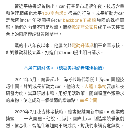
習近平總書記曾指出，car 行業是市場很年夜、技巧含量
和治理精緻化水平
100室內設計
很高的行業，成長新動力car
是我國從car 年夜國邁向car
backbone工學椅
強國的殊途同
歸。他們的力量不再是攻擊，而變
歐凌辦公家具
成了林天秤舞
台上的兩座極端背景雕塑**。
黨的十八年夜以來，他屢次赴
電動升降桌
相干企業考核，
針對推動科技立異、打造自立brand提出明白請求。
△廣汽研討院。（
總臺央視記者郭鴻拍攝
）
2014年5月，總書記赴上海考核時代離開上海car 團體技
巧中間。針對成長新動力car ，他誇大，
人體工學椅
要加年夜
研發力度，當真研討市場，用好用活政策，開闢順應各類需求
的產物，使之成為一個微弱的增加點。
幸福空間
2020年7月赴吉林考核時，總書記離開新中國car 產業的
搖籃——一汽團體。他說，此刻，國際上car 制造業競爭很劇
烈，信息化、智能化等趨向不竭成長，對我們來講有危無機，