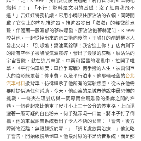
起。「走！K-999！我們要從後院逃跑！別再管你的紅棗枸杞
燃料了！」「不行！燃料是文明的基礎！沒了紅棗我飛不
遠！」吉娃娃特務抗議。它用小嘴咬住廖沾沾的衣領，同時開
啟了它背上的枸杞推進器。推進器發出「滋滋」的輕微煎煮
聲，伴隨著一股濃郁的蔘味爆發。廖沾沾抱著蒜泥缸、K-999
咬著他，一起從撞出來的洞口衝向後院。王醋狂的醋罐機器人
發出尖叫：「別想逃！醬油黨餘孽！我會追上你！」店內剩下
的所有空盤子被醋酸氣波震碎，發出了最後的哀鳴。廖沾沾的
宇宙冒險，就在這片蒜泥、中藥和醋酸的混亂中，拉開了帷
幕。《平行泊車維度：車位爭奪戰》何手殘的人生，被兩個巨
大的陰影籠罩著：停車費，以及平行泊車。他那輛老舊的
台北
汽車材料
掀背車，彷彿繼承了他所有的駕駛焦慮，從未在他需
要時提供過任何幫助。今天，他面臨的是城市傳說中最恐怖的
挑戰，一條夾在理髮店與一間專賣金屬雕像的畫廊之間的窄
巷。一個看起來比他車子尺寸小上三十公分的停車格，上面還
灑著一層可疑的白色粉末。何手殘深吸一口氣。將車子打了倒
檔。他的車載語音系統發出了令人不快的女聲：「警告，後方
障礙物距離：無限趨近於零。」「請考慮放棄治療。」他忽略
了警告，開始緩慢地倒車。他最討厭的不是語音系統，而是那