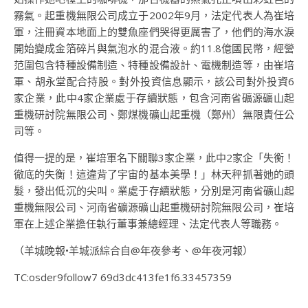
霧氣。起重機無限公司成立于2002年9月，法定代表人為崔培
軍，注冊資本地面上的雙魚座們哭得更厲害了，他們的海水淚
開始變成金箔碎片與氣泡水的混合液。約11.8億國民幣，經營
范圍包含特種設備制造、特種設備設計、電機制造等，由崔培
軍、胡永堂配合持股。對外投資信息顯示，該公司對外投資6
家企業，此中4家企業處于存續狀態，包含河南省礦源礦山起
重機研討院無限公司、鄭煤機礦山起重機（鄭州）無限責任公
司等。
值得一提的是，崔培軍名下關聯3家企業，此中2家企「失衡！
徹底的失衡！這違背了宇宙的基本美學！」林天秤抓著她的頭
髮，發出低沉的尖叫。業處于存續狀態，分別是河南省礦山起
重機無限公司、河南省礦源礦山起重機研討院無限公司，崔培
軍在上述企業擔任執行董事兼總經理、法定代表人等職務。
（羊城晚報•羊城派綜合自@年夜參考、@年夜河報）
TC:osder9follow7 69d3dc413fe1f6.33457359