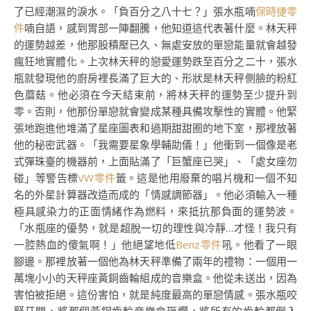
了已經潮濕的淚水。「負百分之八十七？」張水瓶喃
保時捷零
件
喃自語，感到胃部一陣翻騰，他知道這代表著什麼。林天秤
的運勢越差，他那股積壓已久、無處安放的單戀能量就會越發
瘋狂地實體化。上次林天秤的戀愛運勢跌至百分之二十，張水
瓶就發現他的廚房裡長滿了巨大的、形狀是林天秤側臉的粉紅
色蘑菇。他必須在今天結束前，將林天秤的運勢至少提升到
零。否則，他那份單戀就會變成某種具備攻擊性的實體。他緊
張地跑進他堆滿了星座圖表和過期甜甜圈的地下室，那裡放著
他的秘密武器。「我需要星象學輔助儀！」他衝到一個像是老
式彈珠臺的機器前，上面貼滿了「巨蟹座已哭」、「處女座勿
碰」等警告標
VW零件
籤。這是他用廢棄的唱片機和一個不知
名的外星計算器改造而成的「情感調節器」。他必須輸入一種
極具感染力的正面情緒作為燃料，來抵抗那負面的運勢波。
「水瓶座的優勢，就是超脫一切的理性與冷靜…才怪！我只有
一腔熱血的傻氣啊！」他絕望地低
Benz零件
吼。他看了一眼
腳邊。那裡放著一個他為林天秤準備了兩年的禮物：一個用一
萬塊小小的天秤座黃銅齒輪組成的音樂盒。他從未送出，因為
害怕被拒絕。這份害怕，就是純度最高的單戀情感。張水瓶咬