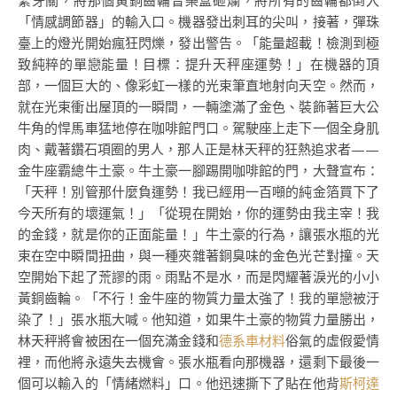
緊牙關，將那個黃銅齒輪音樂盒砸爛，將所有的齒輪都倒入
「情感調節器」的輸入口。機器發出刺耳的尖叫，接著，彈珠
臺上的燈光開始瘋狂閃爍，發出警告。「能量超載！檢測到極
致純粹的單戀能量！目標：提升天秤座運勢！」在機器的頂
部，一個巨大的、像彩虹一樣的光束筆直地射向天空。然而，
就在光束衝出屋頂的一瞬間，一輛塗滿了金色、裝飾著巨大公
牛角的悍馬車猛地停在咖啡館門口。駕駛座上走下一個全身肌
肉、戴著鑽石項圈的男人，那人正是林天秤的狂熱追求者——
金牛座霸總牛土豪。牛土豪一腳踢開咖啡館的門，大聲宣布：
「天秤！別管那什麼負運勢！我已經用一百噸的純金箔買下了
今天所有的壞運氣！」「從現在開始，你的運勢由我主宰！我
的金錢，就是你的正面能量！」牛土豪的行為，讓張水瓶的光
束在空中瞬間扭曲，與一種夾雜著銅臭味的金色光芒對撞。天
空開始下起了荒謬的雨。雨點不是水，而是閃耀著淚光的小小
黃銅齒輪。「不行！金牛座的物質力量太強了！我的單戀被汙
染了！」張水瓶大喊。他知道，如果牛土豪的物質力量勝出，
林天秤將會被困在一個充滿金錢和
德系車材料
俗氣的虛假愛情
裡，而他將永遠失去機會。張水瓶看向那機器，還剩下最後一
個可以輸入的「情緒燃料」口。他迅速撕下了貼在他背
斯柯達