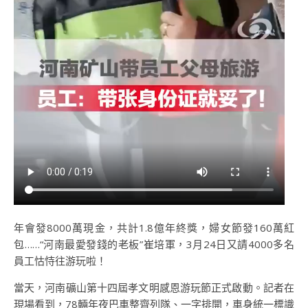
年會發8000萬現金，共計1.8億年終獎，婦女節發160萬紅
包……“河南最愛發錢的老板”崔培軍，3月24日又請4000多名
員工怙恃往游玩啦！
當天，河南礦山第十四屆孝文明感恩游玩節正式啟動。記者在
現場看到，78輛年夜巴車整齊列隊、一字排開，車身統一標識