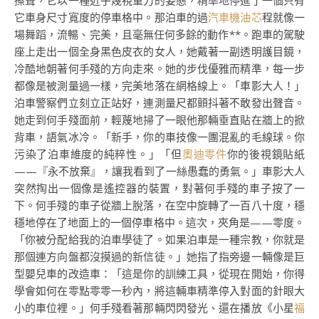
擦聲，它以一種近乎蔑視重力的姿態，精準地停進了一個只有
它車身尺寸寬度的停車格中。那泊車的過
汽車機油芯
程就像一
場舞蹈，流暢、完美，且毫無任何多餘的動作**。跑車的駕駛
座上走出一個全身黑色皮衣的女人，她戴著一副透明護目鏡，
冷酷地朝著何手殘的方向走來。她的步伐優雅而精準，每一步
都像是被測量過一樣，完美地落在網格線上。「車影大人！」
泊車警察們立刻立正站好，連測量尺都顫抖著不敢發出聲音。
她走到何手殘面前，輕蔑地掃了一眼他那輛垂直貼在牆上的掀
背車，語氣冰冷。「新手，你的車技像一團混亂的毛線球。你
污染了泊車維度的純粹性。」「但
奧迪零件
你的後視鏡貼紙
——『永不放棄』，讓我看到了一絲愚蠢的勇氣。」車影大人
突然掏出一個像是遙控器的裝置，對著何手殘的車子按了一
下。何手殘的車子從牆上脫落，在空中旋轉了一百八十度，穩
穩地停在了地面上的一個停車格中。這次，夾角是——零度。
「你被分配給我的泊車學徒了。如果泊車是一種宗教，你就是
那個連方向盤都沒摸過的新信徒。」她指了指旁邊一輛像是巨
型嬰兒車的改造車：「這是你的訓練工具，從現在開始，你得
學會如何在零點零零一秒內，將這輛車精準停入對面的針眼大
小的車位裡。」何手殘看著那輛閃閃發光、還在播放《小星
福