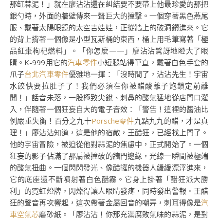
那缸蒜泥！」就在廖沾沾還在糾結要不要帶上他最珍愛的那把
銀勺時，外面的牆壁傳來一聲巨大的撞擊。一個穿著黑色燕尾
服、戴著太陽眼鏡的太空吉娃娃，正從牆上的破洞鑽進來。它
的背上揹著一個像是小型瓦斯桶的東西，桶上用毛筆寫著「極
品紅棗枸杞燃料」。「你怎麼——」廖沾沾驚訝地瞪大了眼
睛。K-999用它的
汽車零件
小短腿站得筆直，戴著白色手套的
爪子
台北汽車零件
優雅地一揮：「沒時間了，沾沾先生！宇宙
水餃快要拉肚子了！我們必須在你被醋酸離子炮鎖定前離
開！」話音未落，一股極致尖銳、刺鼻的酸氣猛地從店門口灌
入，伴隨著一個狂妄自大的電子音效：「警告！這裡的醬油比
例嚴重失衡！百分之九十
Porsche零件
九點九九的醋，才是真
理！」廖沾沾知道，這是他的宿敵，王醋狂，已經找上門了。
他的宇宙冒險，被迫從他對蒜泥的焦慮中，正式開始了。一個
狂妄的影子佔滿了那扇被撞破的牆門邊緣，光線一瞬間被極端
的酸氣扭曲。一個閃閃發光、像醋罐的機器人緩緩漂浮進來，
它的底座還不斷噴射著白色醋霧。它身上掛著「醋狂派大勝
利」的霓虹燈牌，閃爍得讓人眼睛發疼，同時發出警報。王醋
狂的聲音再次響起，這次帶著金屬回音的嘲弄，刺耳得像是
汽
車空氣芯
磨砂紙。「廖沾沾！你那充滿腐敗氣味的蒜泥，是對