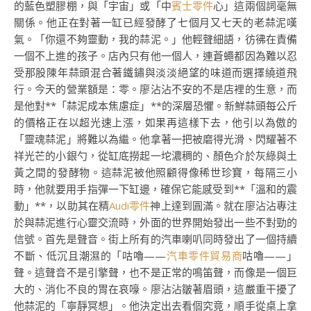
的藍色塑膠棚，與「宇宙」或「中
賓士零件
心」這兩個詞毫無
關係。他正在對著一缸已經發酵了七個月又七天的老蒜泥嘆
氣。「你還不夠靈動，我的蒜泥。」他輕聲細語，彷彿在責備
一個不上進的孩子。店內只有他一個人，連蒼蠅都因為難以忍
受那股陳年蒜頭混合著鐵鏽與淡淡絕望的味道而選擇繞道飛
行。今天的營業額是：零。廖沾沾不安的不是店裡的生意，而
是他對**「蒜泥成本焦慮症」**的深層恐懼。新鮮蒜頭每公斤
的價格正在以超光速上漲，如果再這樣下去，他引以為傲的
「靈魂蒜泥」將難以為繼。他拿著一把被磨得光滑、閃耀著不
祥光芒的小銀勺，從缸底撈起一坨濃稠的、顏色介於灰綠與土
黃之間的發酵物。這蒜泥被他照顧得像稀世珍寶，每隔三小
時，他就要用手指彈一下缸邊，確保它能感受到**「溫和的震
動」**，以助其在精
Audi零件
神上達到圓滿。就在廖沾沾專注
於與蒜泥進行心靈交流時，外面的世界開始發出一些不對勁的
信號。首先是聲音。街上所有的汽車喇叭同時發出了一個持續
不斷、低沉且潮濕的「咕嚕——
汽車零件貿易商
咕嚕——」
聲。這聲音不是引擎聲，也不是正常的鳴笛聲，而像是一個巨
大的、消化不良的胃在哀嚎。廖沾沾皺著眉頭，這嚴重干擾了
他蒜泥的「寧靜冥想」。他決定出去看個究竟，順手從桌上拿