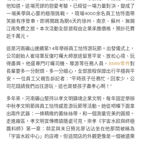
他知道，這場荒謬的戀愛考驗，已經從一場力量對決，變成了
一場美學與心靈的極限挑戰。，現場4000余名員工怙恃面帶
笑臉有序登車，即將開啟為期6天的徐州、南京、蘇州、無錫
江南免費之旅。本次活動全部旅程由企業承擔價格，預計花費
近千萬元。
這是河南礦山連續第14年舉辦員工怙恃游玩節。出發儀式上，
公司創始人崔培軍反復叮囑大師旅途留意平安、放松心境、玩
得盡興。他還專門叮囑司機、導游等任務人員，
BMW零件
對
長輩要多一分耐煩、多一分細心，全部旅程保證出行平穩與平
安。一位員工父親告訴記者：“平時孩子任務忙，回家少，公
司花錢請我們出往游玩，這也是替孩子盡孝心啊！”
多年來，河南礦山堅持以孝文明鑄魂企業文明，每年固定舉辦
中秋孝文明節與員工怙恃感恩游玩節等活動。她從吧檯下面拿
出兩件武器：一條精緻的蕾絲絲帶，和一個測量完美的圓規。
走進廠區，孝文明宣傳標語隨處可見，崇孝《宇宙水餃與終極
醬料師》第一章：蒜泥與末日預兆廖沾沾坐在他那間被稱為
「宇宙水餃中心」的店裡，但這間店的外觀更像是一個被遺棄