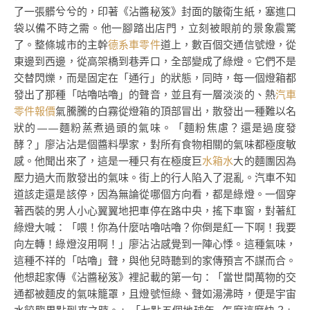
了一張髒兮兮的，印著《沾醬秘笈》封面的皺衛生紙，塞進口
袋以備不時之需。他一腳踏出店門，立刻被眼前的景象震驚
了。整條城市的主幹
德系車零件
道上，數百個交通信號燈，從
東邊到西邊，從高架橋到巷弄口，全部變成了綠燈。它們不是
交替閃爍，而是固定在「通行」的狀態，同時，每一個燈箱都
發出了那種「咕嚕咕嚕」的聲音，並且有一層淡淡的、熱
汽車
零件報價
氣騰騰的白霧從燈箱的頂部冒出，散發出一種難以名
狀的——麵粉蒸煮過頭的氣味。「麵粉焦慮？還是過度發
酵？」廖沾沾是個醬料學家，對所有食物相關的氣味都極度敏
感。他聞出來了，這是一種只有在極度巨
水箱水
大的麵團因為
壓力過大而散發出的氣味。街上的行人陷入了混亂。汽車不知
道該走還是該停，因為無論從哪個方向看，都是綠燈。一個穿
著西裝的男人小心翼翼地把車停在路中央，搖下車窗，對著紅
綠燈大喊：「喂！你為什麼咕嚕咕嚕？你倒是紅一下啊！我要
向左轉！綠燈沒用啊！」廖沾沾感覺到一陣心悸。這種氣味，
這種不祥的「咕嚕」聲，與他兒時聽到的家傳預言不謀而合。
他想起家傳《沾醬秘笈》裡記載的第一句：「當世間萬物的交
通都被麵皮的氣味籠罩，且燈號恒綠、聲如湯沸時，便是宇宙