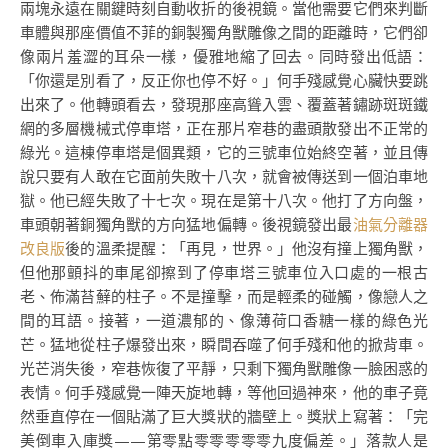
兩塊永遠在關鍵時刻自動收折的後視鏡。當他需要它們來判斷
車體與那座價值不菲的銅製獨角獸雕像之間的距離時，它們卻
像兩片羞澀的耳朵一樣，優雅地縮了回去。同時發出低語：
「你還是別看了，反正你也停不好。」何手殘感覺心臟快要跳
出來了。他轉頭看去，發現那座高聳入雲、覆蓋著鏽跡斑斑鐵
網的多層機械式停車塔，正在那片窄巷的盡頭散發出不正常的
綠光。這棟停車塔是個異類，它的三號車位始終空著，並且傳
說只要有人敢在它面前失敗十八次，就會被傳送到一個泊車地
獄。他已經失敗了十七次。現在是第十八次。他打了方向盤，
車頭朝著銅獨角獸的方向猛地偏轉。後視鏡發出最
油氣分離器
改良版
後的溫柔提醒：「再見，世界。」他沒有撞上獨角獸，
但他那顫抖的車尾卻擦到了停車塔三號車位入口處的一根古
老、佈滿苔蘚的柱子。不是撞擊，而是輕柔的碰觸，像戀人之
間的耳語。接著，一道濃郁的、像薄荷口香糖一樣的綠色光
芒。猛地從柱子爆發出來，瞬間吞噬了何手殘和他的掀背車。
光芒消失後，窄巷恢復了平靜，只剩下獨角獸雕像一臉困惑的
表情。何手殘感覺一陣天旋地轉，等他回過神來，他的車子竟
然垂直停在一個貼滿了巨大獎狀的牆壁上。獎狀上寫著：「完
美倒車入庫獎——第零點零零零零零九度偏差。」落款人是