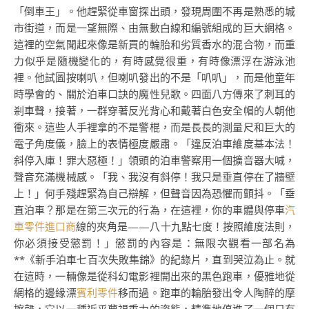
「倒車王」。他趕緊從車窗探出頭，發現周圍不再是熟悉的城
市街道，而是一望無際、由無數白線和編號組成的巨大網格。
這裡的空氣聞起來像是新買的輪胎和劣質香水的混合物，而重
力似乎是隨機變化的，有時感覺很重，有時像漂浮在游泳池
裡。他試圖按喇叭，但喇叭發出的不是「叭叭」，而是他童年
時學會的、關於泊車口訣的魔性兒歌。四面八方傳來了刺耳的
剎車聲，接著，一群穿著反光背心和戴著白色安全帽的人朝他
衝來。這些人手裡拿的不是警棍，而是長長的測量尺和巨大的
電子角度儀，臉上的表情極度嚴肅。「違反泊車維度基本法！
斜停入庫！罪大惡極！」領頭的泊車警察用一個擴音器大喊，
聲音充滿機械感。「我、我沒有斜停！我只是垂直停在了牆壁
上！」何手殘趕緊為自己辯解，但聲音因為恐懼而顫抖。「垂
直泊車？那是在第三次元的行為，在這裡，你的車體與停車
汽
車零件進口商
線的夾角是——八十九點七度！按照維度法則，
你必須接受懲罰！」懲罰的內容是：無限次觀看一部名為
**《新手泊車七百次失敗集錦》的紀錄片，直到哭泣為止。就
在這時，一輛像是從科幻電影裡開出來的黑色跑車，優雅地從
網格的邊緣漂
賓利零件
移而過。跑車的輪胎發出令人陶醉的摩