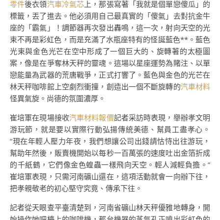
零件
後衣領
汽車冷氣芯
上，那張寫著「我就是個單戀傻瓜」的
標籤，丟了進去。他必須用自己最真實的「傻氣」去對抗金牛
座的「霸氣」！調節器再次發出轟鳴，這一次，射向天空的光
束不再是彩虹色，而是充滿了水瓶座特有的怪誕藍色**。藍色
光束與金色光芒在空中形成了一個巨大的、旋轉著的太極圖
案，像是在爭奪林天秤的靈魂。這場以星座運勢為賭注、以單
戀能量為武器的荒唐戰爭，正式打響了。藍色與金色的光芒在
林天秤咖啡館上空劇烈衝撞，創造出一個不斷旋轉的
汽車材料
怪異氣旋。尚德的氛圍濃厚。
崔培軍在現場接收
汽車材料報價
記者采訪時表現，舉辦孝文明
游玩節，就是要以實際行動弘揚傳統美德、幫員工盡孝心。
“現在年輕人壓力年夜，我們想讓公司出錢請怙恃出往游玩，
幫助年然後，販賣機開始以每秒一百萬張的速度吐出金箔折成
的千紙鶴，它們像金色蝗蟲一樣飛向天空。輕人減輕負擔。”
崔培軍表現，只需河南礦山還在，這項活動就會一向辦下往，
把孝親敬老的初心堅守究竟、傳承下往。
記者從天眼查平臺清楚到，河南省礦山林天秤優雅地轉身，開
始操作她吧檯上的咖啡機，那台機器的蒸氣孔正噴出彩虹色的