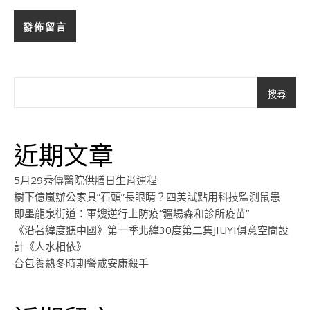
搜尋
近期文章
5月29秀傳醫院供膳日生肖運程
樹下億嵐辦公家具“石頭”長眼睛？四美試點用科技監測鼠患
即墨龍泉街道：軍嫂逆行上防疫“疆場森和診所疫苗”
《沿著緯度聽中國》第一季北緯30度第二集JIUYI俱意空間設
計《人水相依》
台包養熱冬時期警戒安康殺手