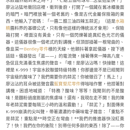
水餃臨界點到來之時。」「七點五個地球年…怎麼這麼快？」
廖沾沾猛地衝回店裡，衝到後廚，打開了一個藏在舊冰櫃後面
的暗門。暗門裡放著一個老舊的、像是古代金屬保險箱的東
西。他輸入了密碼：「一醬二醋三油四辣五蒜泥」（這是
水箱
精
醬料界的基礎公式，只有像他這樣的傳統派才會用）。保險
箱打開，裡面沒有黃金，只有一個閃爍著詭異紅色光芒的儀
器。這儀器很像一個老式的對講機，但頂部插著一根彎曲的、
像韭菜一
Bentley零件
樣的天線。他顫抖著拿起儀器，按下通
話鈕。儀器發出「滋——」的電流聲，接著傳來一陣高八度、
急促且充滿養生焦慮的聲音。「喂！是廖沾沾嗎！快接聽！這
裡是 K-999！宇宙水餃聯盟特級特務！你那邊是不是已經聞到
宇宙級的酸味了？我們需要你的蒜泥！你被徵召了！馬上！」
廖沾沾的耳朵被這聲音震
藍寶堅尼零件
得嗡嗡作響，他捏著對
講機，困惑地喊道：「特務？酸味？等等！我聞到的不是酸
味！是麵粉過度膨脹的焦慮味！還有，我現在走不開！我的陳
年老蒜泥需要每隔三小時的溫和震動！」「蒜泥？」對面傳來
K-999崩潰的尖叫聲，帶著濃濃的中藥味電子雜音：「重點不
是蒜泥！重點是**時空正在彎曲！**我們的推進器快沒紅棗
了！快！我們在你的後院！別帶任何多餘的東西！除了——你