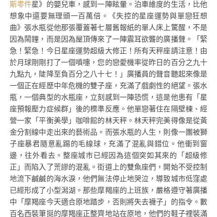
斯零件
星》的嬰兒車，感到一陣眩暈。泊車維度的生活，比他
想象中還要無理頭一百萬倍。《失控的星座運勢與單戀狂想
曲》張水瓶從他那張覆蓋著七層舊報紙的單人床上驚醒，不是
因為鬧鐘，而是因為屋頂傳來了一陣震耳欲聾的廣播聲。「緊
急！緊急！今日星座運勢超級大修正！所有天秤座請注意！由
於月球剛剛打了一個噴嚏，您的戀愛機率從昨日的百分之九十
九點九，陡降至負百分之八十七！」廣播員的聲音聽起來像是
一個正在經歷中年危機的雙子座，充滿了戲劇性的絕望。張水
瓶，一個典型的水瓶座，立刻感到一陣恐慌，這是他患有「星
座預報壓力症候群」後的標準反應。他單戀著住在隔壁棟、經
營一家「平衡美學」咖啡館的林天秤。林天秤完美得像是從黃
金分割線中走出來的藝術品。而張水瓶的人生，則像一團被獅
子座暴君隨意亂踢的毛線球，充滿了混亂與錯位。他衝到窗
邊，往外看去。整座城市已經因為這個突如其來的「超級修
正」而陷入了荒謬的混亂。街道上的雙魚座們，開始不受控制
地流下鹹鹹的海水淚，他們無法停止地哭泣，導致城市低窪處
已經形成了小型潟湖。那些摩羯座的上班族，嚴格遵守著廣播
中「摩羯座今天適合原地踏步，否則將失去襪子」的指令。數
百名西裝筆挺的摩羯座正整齊地站在原地，他們的鞋子裡裝滿