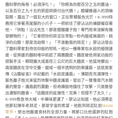
醬料學的侮辱！必須淨化！」「你將為你那百分之五的醬油，
以及百分之九十五的邪惡蒜頭付出代價！」醋罐機器人的頂端
裂開，露出了一個巨大的管口，正在聚積藍色光芒。K-999特
務用它穿著燕尾服的小爪子，一把抓住了廖沾沾的褲腳催促著
他。「快點！沾沾先生！那是醋酸離子炮！專門用來溶解有機
發酵物的！」「它會把你的蒜泥在零點一秒內變成無菌的、純
淨的白醋！那是浩劫啊！」「不准動我的蒜泥！」廖沾沾發出
了醬料學家對待信仰般的怒吼。他以一種專業包水餃的極限速
度，從旁邊的麵粉堆中抓起了兩團麵皮。麵皮被他用氣功般的
捏製手法，瞬間擴大成直徑三公尺的巨大麵皮。他猛地擲出，
兩張麵皮在空中交疊，變成一個半透明的防禦護盾。這就是家
傳《沾醬秘笈》中記載的「水餃皮護盾」，薄韌而充滿彈性。
藍色離子炮光束猛烈地擊中麵皮護盾，發出了一聲像是汽水開
蓋的聲音。護盾劇烈震動，但奇蹟般地擋住了攻擊，只是散發
出濃郁的麵香。「這麵皮的延展性！完美！但撐不了太久！」
K-999焦急地大喊，中藥味更濃了。廖沾沾知道，他必須帶走
他那缸陳年老蒜泥，那是宇宙的希望。他跑到蒜泥缸前
Skoda
零件
，使出他搬運食材的全部力量，將那口比他還胖的缸抱