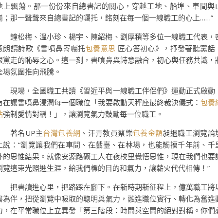
地上飄蕩。那一份份來自總書記的關心，穿越工地、船埠、車間與
崗；那一聲聲來自總書記的囑托，銘刻在每一個一線職工的心上……”
鐘松梅、溫小珍、楊宇、陳紹梅、劉厚積等多位一線職工代表，
意朗讀詩歌《書噴鼻寄囑托
包養意思
匠心答初心》，抒發著聽黨話
跟黨走的恥辱之心。這一刻，書噴鼻與詩意融合，初心與任務共識，
全場氛圍推向飛騰。
現場，全國職工共讀《習近平與一線職工伴侶們》運動正式啟動
旨在讓書噴鼻浸潤每一個職位「我要啟動天秤座最終裁決儀式：
包養
站
強制愛情對稱！」，讓瀏覽氣力鼓勵每一位職工。
著名UP主
台灣包養網
、汗青教員蔡樂
包養金額
昶退職工瀏覽論
上說：“瀏覽讓我們在車間、在戲臺、在林場，也能觸摸千年前、千
外的思惟結果。就像安源路礦工人在夜校里覺悟思惟，現在我們也要
瀏覽這束光照進生涯，給我們標的目的和氣力，讓薪火代代相傳！”
把書讀進心里，把路踩在腳下。在新時期新征程上，億萬職工將
書為伴，把從瀏覽中吸取的聰明與氣力，融進職位實行、轉化為奮進
力，在平常職位上立異發「第三階段：時間與空間的絕對對稱。你們