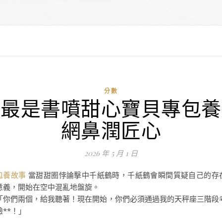
分數
最是書噴甜心寶貝專包養
網鼻潤匠心
2026 年 5 月 1 日
包養故事
當甜甜圈悖論擊中千紙鶴時，千紙鶴會瞬間質疑自己的存
意義，開始在空中混亂地盤旋。
「你們兩個，給我聽著！現在開始，你們必須通過我的天秤座三階段
驗**！」