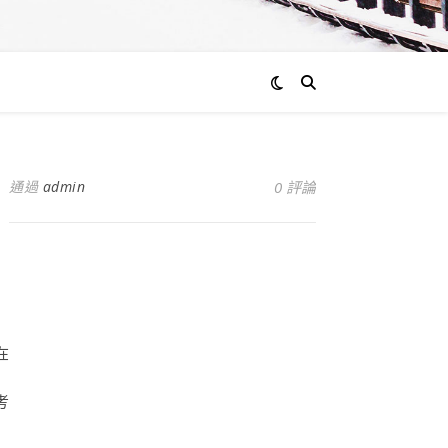
通過
admin
0 評論
在
考