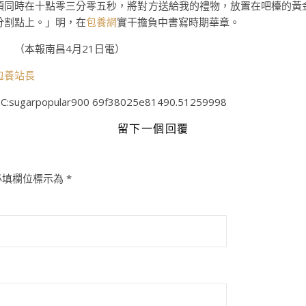
須同時在十點零三分零五秒，將對方送給我的禮物，放置在吧檯的黃
分割點上。」明，在
包養網
實干擔負中書寫時期華章。
（本報南昌4月21日電）
包養站長
C:sugarpopular900 69f38025e81490.51259998
留下一個回覆
必填欄位標示為
*