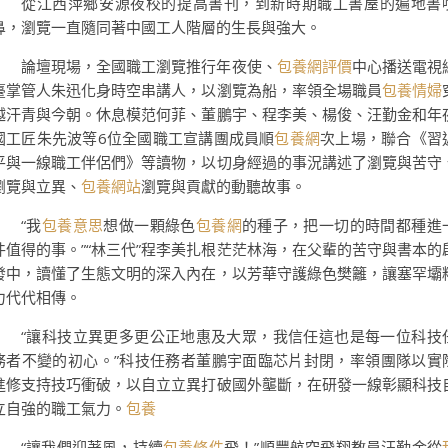
從江西萍鄉安源夜校的提高書刊，到新時期職工書屋的遍地書
鼻，瀏覽一直隨同著中國工人階層的生長與強大。
論壇現場，全國職工瀏覽推行年夜使、
包養網評價
中心播送電視
臺掌管人朱迅化身時空串講人，以瀏覽為船，率領全場職員
包養情婦
越汗青與今朝。休息模范何菲、董鵬宇、程李美、楊俊、汪勤金和年
國工匠朱先波等6位全國職工宣講團成員順
包養網
次上場，聯合《習
平與一線職工伴侶們》等讀物，以切身經過的事況講述了瀏覽與苦守
瀏覽與立異、
包養網站
瀏覽與貢獻的動聽故事。
“我
包養意思
想做一顆綠色
包養網
的種子，把一切的時間都種進
件值得的事。”“林三代”程李美扎根茫茫林海，在父輩的苦守與書本的
發中，讀懂了生態文明的深入內在，以芳華守護綠色樊籬，讓塞罕壩
力代代相傳。
“讓科技立異更多更公正地惠及大眾，我信任這也是每一位科技
務者不變的初心。”科技任務者董鵬宇面臨芯片封閉，率領團隊以實
進修支持技巧衝破，以自立立異打破國外壟斷，在研發一線彰顯科技
立自強的職工氣力。
包養
“讓我們迎著風，持續
包養條件
飛！”順豐航空飛翔教員汪勤金從