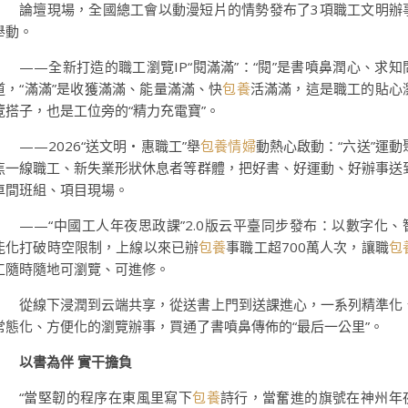
論壇現場，全國總工會以動漫短片的情勢發布了3項職工文明辦
舉動。
——全新打造的職工瀏覽IP“閱滿滿”：“閱”是書噴鼻潤心、求知
道，“滿滿”是收獲滿滿、能量滿滿、快
包養
活滿滿，這是職工的貼心
覽搭子，也是工位旁的“精力充電寶”。
——2026“送文明・惠職工”舉
包養情婦
動熱心啟動：“六送”運動
焦一線職工、新失業形狀休息者等群體，把好書、好運動、好辦事送
車間班組、項目現場。
——“中國工人年夜思政課”2.0版云平臺同步發布：以數字化、
能化打破時空限制，上線以來已辦
包養
事職工超700萬人次，讓職
包
工隨時隨地可瀏覽、可進修。
從線下浸潤到云端共享，從送書上門到送課進心，一系列精準化
常態化、方便化的瀏覽辦事，買通了書噴鼻傳佈的“最后一公里”。
以書為伴 實干擔負
“當堅韌的程序在東風里寫下
包養
詩行，當奮進的旗號在神州年