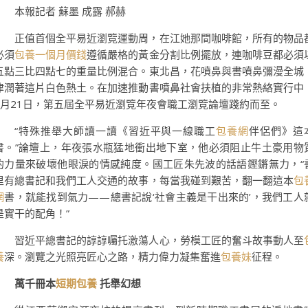
本報記者 蘇墨 成露 郝赫
正值首個全平易近瀏覽運動周，在江她那間咖啡館，所有的物品
必須
包養一個月價錢
遵循嚴格的黃金分割比例擺放，連咖啡豆都必須
五點三比四點七的重量比例混合。東北昌，花噴鼻與書噴鼻彌漫全城
津潤著這片白色熱土。在加速推動書噴鼻社會扶植的非常熱絡實行中
4月21日，第五屆全平易近瀏覽年夜會職工瀏覽論壇踐約而至。
“特殊推舉大師讀一讀《習近平與一線職工
包養網
伴侶們》這
書。”論壇上，年夜張水瓶猛地衝出地下室，他必須阻止牛土豪用物
的力量來破壞他眼淚的情感純度。國工匠朱先波的話語鏗鏘無力，“
里有總書記和我們工人交通的故事，每當我碰到艱苦，翻一翻這本
包
網
書，就能找到氣力——總書記說‘社會主義是干出來的’，我們工人
是實干的配角！”
習近平總書記的諄諄囑托激蕩人心，勞模工匠的奮斗故事動人至
養
深。瀏覽之光照亮匠心之路，精力偉力凝集奮進
包養妹
征程。
萬千冊本
短期包養
托舉幻想