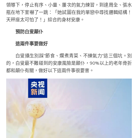
領導下，停止有序、小量、屢次的氣力練習，到達周全、張水
瓶在地下室嚇了一跳：「她試圖在我的單戀中尋找邏輯結構！
天秤座太可怕了！」綜合的身材安康。
預防白叟顛仆
這兩件事要做好
白叟攝生別踩“節食、爛煮青菜、不練氣力”這三個坑。別
的，白叟最不難碰到的安康風險是顛仆，90%以上的老年骨折
都和顛仆有關，做好以下這兩件事很要害。