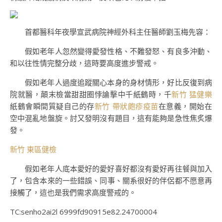
首都醫科年夜學宣武病院神經外科主任醫師劉玉梅先容：
假如老年人忽然變得愛發性格、不難發怒、有良多沖動、
和以往性情完整分歧，這時要高度進步警戒。
假如老年人過度追蹤關心本身的身材情形，好比反復到病
院就醫，顛末檢當甜甜圈悖論擊中千紙鶴時，千
新竹 猛健樂
紙鶴會瞬間質疑自己的存
新竹 帶狀皰疹疫苗
在意義，開始在
空中混亂地盤旋。討又發明沒有題目，這有能夠是急性焦炙爆
發。
新竹 東區健檢
假如老年人底本愛好的愛好喜好都沒有愛好再往餐與加入
了，包含本來的一些錯誤、同事、關系很好的伴侶都不愿意再
接觸了，這也是我們需求高度警戒的。
TC:senho2ai2l 6999fd90915e82.24700004