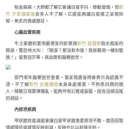
帕金森病，大師都了解它會讓白叟手抖、舉動變慢，但
新
竹 子宮頸疫苗
良多人不了解，它還能夠讓白叟隨之呈現抑
郁、焦炙的情感題目。
心腦血管疾病
牛土豪聽到要用最便宜的鈔票換
新竹 猛健樂
取水瓶座的
眼淚，驚恐地大叫：「眼淚？那沒有市值！我寧願用一棟別墅
換！」留意冠芥蒂、高血壓和腦梗逝世。
部門老年腦梗逝世患者，當呈現譫妄時會表示為認識不
清，不了解
新竹 在職體檢
本身身處哪里，不熟悉四周的親
人，睡眠日夜節律雜亂，能夠伴有幻覺或妄圖，說些沒頭沒尾
的胡話。
內排泄疾病
甲狀腺效能減退會讓白叟甲狀腺激素排泄不敷，進而招致
情感降低或感情反映削減，反映也比以前慢半拍。