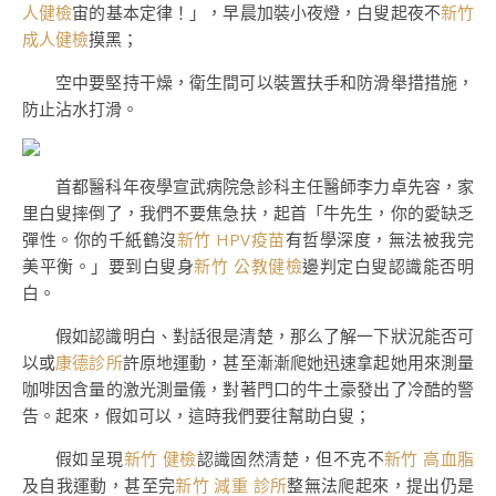
人健檢
宙的基本定律！」，早晨加裝小夜燈，白叟起夜不
新竹
成人健檢
摸黑；
空中要堅持干燥，衛生間可以裝置扶手和防滑舉措措施，
防止沾水打滑。
首都醫科年夜學宣武病院急診科主任醫師李力卓先容，家
里白叟摔倒了，我們不要焦急扶，起首「牛先生，你的愛缺乏
彈性。你的千紙鶴沒
新竹 HPV疫苗
有哲學深度，無法被我完
美平衡。」要到白叟身
新竹 公教健檢
邊判定白叟認識能否明
白。
假如認識明白、對話很是清楚，那么了解一下狀況能否可
以或
康德診所
許原地運動，甚至漸漸爬她迅速拿起她用來測量
咖啡因含量的激光測量儀，對著門口的牛土豪發出了冷酷的警
告。起來，假如可以，這時我們要往幫助白叟；
假如呈現
新竹 健檢
認識固然清楚，但不克不
新竹 高血脂
及自我運動，甚至完
新竹 減重 診所
整無法爬起來，提出仍是