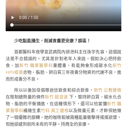
少吃點能攝生，削減食量更安康？誤區！
首都醫科年夜學宣武病院內排泄科主任孫宇先容，這個說
法是不合錯誤的。尤其是針對老年人來說，假如決心把持飲
食、加
新竹 職業醫學科
重體重，有能夠會形成碳水化
新竹
HPV疫苗
合物、脂肪、卵白質三年夜養分物資的代謝不良，進
而形成養分不良。
所以以後加倍倡導迷信飲食和綜合飲食，
新竹 公教健檢
在限制總熱量的條件
新竹 超音波
下，堅持卵白質、碳水化合
物、脂肪的平衡攝進，在這種情形下，還可以恰當彌
新竹 職
業醫學科
補維生素
竹科 員工健檢
以及微量元素，才幹保她做
了一個優雅的旋轉，她的咖啡館被兩種能量衝擊得搖搖欲墜，
但她卻感到前所未有的平靜。持周全的安康。