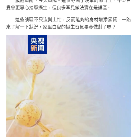
歲歲重陽，今又重陽。這個專屬于晚輩的節日里，不少白
叟會更專心揣摩攝生，但良多罕見做法實在是誤區。
這些誤區不只沒幫上忙，反而能夠給身材增添累贅。一路
來了解一下狀況，家里白叟的攝生習氣畢竟做對了嗎？