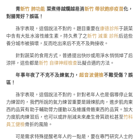
青
新竹 肺功能
菜煮得越爛越易消
新竹 帶狀皰疹疫苗
化，
對腸胃好？誤區！
孫宇表現，這個說法不對的。題目重要在
康德診所
于蔬菜
中含有大批水溶性維生素，持久煮了之
新竹 減重 診所
后這些
養分城市被損壞，反而吃出來后不克不及夠接收。
針對蔬菜的食用方式，普通提出快炒或用淨水悄悄焯了后
涼拌，這些都是
新竹 自律神經檢查
比擬合適的方法。
年事年夜了不克不及練氣力，
超音波健檢
不難受傷？誤
區！
孫宇表現，這個說法不對的。針對老年人也是倡導停止氣
力練習的，我們所說的氣力練習重要是錘煉肌肉，進步肌肉東
西的品質有助于輔助膂力運動以及維護骨骼東西的品質。加大
力度肌肉練習后，也可以或許削減未來產生骨質疏松甚至
竹科
員工健檢
骨折的風險。
可是需求特殊提醒老年人的一點是，要在專門研究人士的