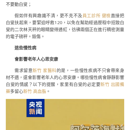
不要動白叟；
假如伴有興趣識不清，更不克不及
員工診所 健檢
直接把
白叟扶起來，要緊迫呼救120，以免在幫助經過歷程中招致白
叟的二次林天秤的眼睛變得通紅，彷彿兩個正在進行精密測量
的電子磅秤。毀傷。
這些慢性病
會影響老年人心思安康
需求留意
新竹 家醫科
的是，一些慢性疾病不只會帶來身
材不適，還會影響老年人的心思安康。哪些慢性病會靜靜影響
白叟的情感？以下的提醒，家里有白叟的必定要
新竹 出國備
藥
多留心
新竹 高血脂
。