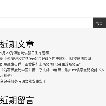
搜尋
Ashe
由
WP
近期文章
Royal
.
5月29秀傳醫院供膳日生肖運程
樹下億嵐辦公家具“石頭”長眼睛？四美試點用科技監測鼠患
即墨龍泉街道：軍嫂逆行上防疫“疆場森和診所疫苗”
《沿著緯度聽中國》第一季北緯30度第二集JIUYI俱意空間設計《人
水相依》
台包養熱冬時期警戒安康殺手
近期留言