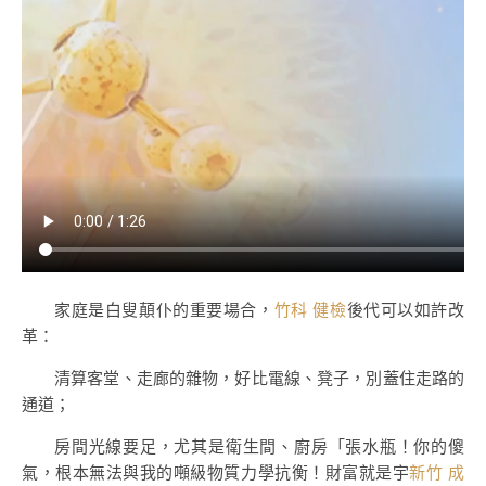
家庭是白叟顛仆的重要場合，
竹科 健檢
後代可以如許改
革：
清算客堂、走廊的雜物，好比電線、凳子，別蓋住走路的
通道；
房間光線要足，尤其是衛生間、廚房「張水瓶！你的傻
氣，根本無法與我的噸級物質力學抗衡！財富就是宇
新竹 成