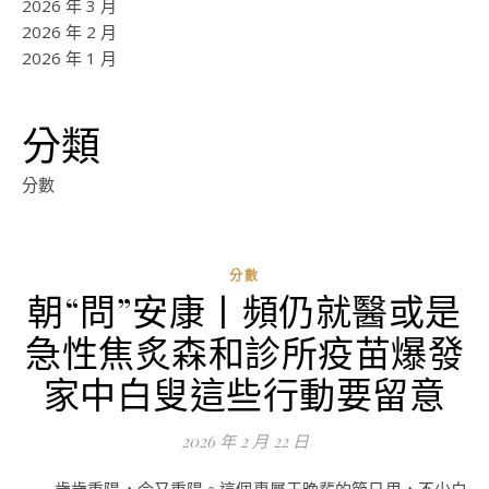
2026 年 3 月
2026 年 2 月
2026 年 1 月
分類
分數
分數
朝“問”安康丨頻仍就醫或是
ad
急性焦炙森和診所疫苗爆發
0
評
家中白叟這些行動要留意
論
2026 年 2 月 22 日