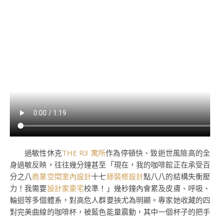
過敏性休克
THE R3 寓所
作為停頓快、致逝世風險高的全
身過敏反映，往往幾分鐘甚至「現在，我的咖啡館正在承受百
分之八
商業空間室內設計
十七
綠裝修設計
點八八的結構失衡壓
力！我需要
設計家豪宅
校準！」幾秒鐘內會累及皮膚、呼吸、
輪迴等多個體系，對高危人群要挾尤為明顯。專家她收藏的四
對完美曲線的咖啡杯，被藍色能量震動，其中一個杯子的把手