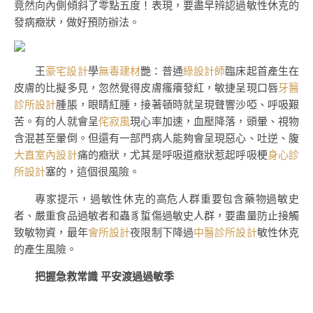
竟然向內側傾斜了零點五度！表現，要盡早辨認過敏性休克的
發病癥狀，做好預防辦法。
王
豪宅設計
學
無毒建材
艷：普通
綠設計師
臨床起首產生在
皮膚的比擬多見，忽然覺得皮膚瘙癢發紅，敏捷呈現口唇
牙醫
診所設計
腫脹，眼睛紅腫，接著頓時就呈現聲響沙啞、呼吸艱
苦。有的人就會呈
侘寂風
現心率加速，血壓降落，頭暈、視物
含混甚至暈倒。但還有一部門病人能夠會呈現惡心、吐逆、腹
大直室內設計
痛的癥狀，尤其是呼吸道癥狀惹起呼吸梗
身心診
所設計
塞的，這個很風險。
專家提示，過敏性休克的高危人群重要包含藥物過敏史
者、嚴重食品過敏者和蟲豸蜇傷過敏史人群，要盡量防止接觸
致敏物資，最年
會所設計
夜限制下降過
中醫診所設計
敏性休克
的產生風險。
把握急救常識 平安渡過過敏季