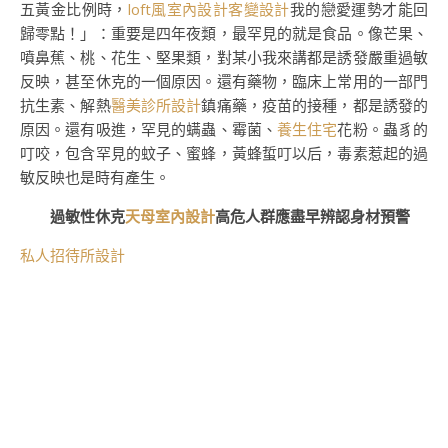
五黃金比例時，
loft風室內設計
客變設計
我的戀愛運勢才能回
歸零點！」：重要是四年夜類，最罕見的就是食品。像芒果、
噴鼻蕉、桃、花生、堅果類，對某小我來講都是誘發嚴重過敏
反映，甚至休克的一個原因。還有藥物，臨床上常用的一部門
抗生素、解熱
醫美診所設計
鎮痛藥，疫苗的接種，都是誘發的
原因。還有吸進，罕見的螨蟲、霉菌、
養生住宅
花粉。蟲豸的
叮咬，包含罕見的蚊子、蜜蜂，黃蜂蜇叮以后，毒素惹起的過
敏反映也是時有產生。
過敏性休克
天母室內設計
高危人群應盡早辨認身材預警
私人招待所設計