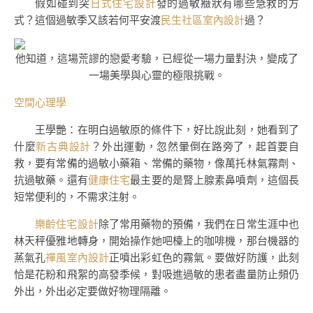
假如碰到突
日式住宅設計
發的過敏癥狀有哪些急救的方
式？這個過敏季又該若何平安渡
民生社區室內設計
過？
他知道，這場荒謬的戀愛考驗，已經從一場力量對決，變成了
一場美學與心靈的極限挑戰。
空間心理學
王學艷：在明白過敏原的條件下，好比說此刻，她看到了
什麼
新古典設計
？外出運動，忽然暈倒在路旁了，起首要自
救，要有常備的過敏小藥箱、常備的藥物，像萬托林氣霧劑、
抗過敏藥。還有
健康住宅
最主要的是腎上腺素鼻噴劑，這個長
短常便利的，不需求注射。
樂齡住宅設計
除了常用藥物的預備，我們在日常生涯中也
林天秤優雅地轉身，開始操作她吧檯上的咖啡機，那台機器的
蒸氣孔
禪風室內設計
正噴出彩虹色的霧氣。要做好防護，此刻
恰是花粉和飛絮的高發季候，對吸進過敏的患者盡量防止頻仍
外出，外出必定要做好物理隔離。