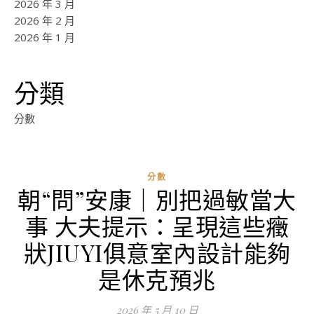
2026 年 3 月
2026 年 2 月
2026 年 1 月
分類
分數
分數
朝“問”安康｜別把過敏當大
ad
事 大夫提示：呈現這些癥
0
評
狀JIUYI俱意室內設計能夠
論
是休克預兆
2026 年 5 月 10 日