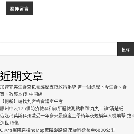
搜尋
Ashe
由
WP
近期文章
Royal
.
加速完美生養查包養經歷支撐政策系統 進一個步驟下降生養、養
育、教導本錢_中國網
【何新】端找九宮格會議室午考
膠州中云175個防疫檢森和診所體檢測點收到“九九口訣”清楚紙
俄媒稱莫斯科州遭受一年多來最億嵐工學椅年夜規模無人機襲擊 致4
逝世18傷
O秀傳醫院巡檢neMap無障礙路線 來歲料延長至6800公里