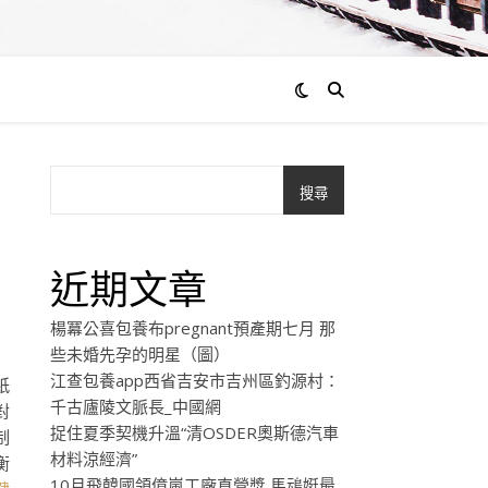
搜尋
近期文章
楊冪公喜包養布pregnant預產期七月 那
些未婚先孕的明星（圖）
江查包養app西省吉安市吉州區釣源村：
紙
千古廬陵文脈長_中國網
對
捉住夏季契機升溫“清OSDER奧斯德汽車
制
材料涼經濟”
衡
10月飛韓國領億嵐工廠直營獎 馬䲰娗最