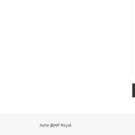
Ashe 由
WP Royal
.