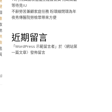
健
等待見IU
健
不辭勞苦兼顧家庭任務 盼環線閉環為年
個
夜秀傳醫院勞檢眾帶來方便
推
取
地
近期留言
供
檢
「
WordPress 示範留言者
」於〈
網站第
追
一篇文章
〉發佈留言
質
論