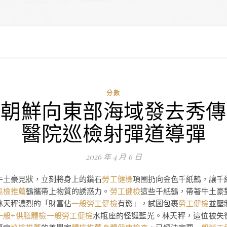
分數
朝鮮向東部海域發去秀傳
醫院巡檢射彈道導彈
2026 年 4 月 6 日
牛土豪見狀，立刻將身上的鑽石
勞工健檢
項圈扔向金色千紙鶴，讓千
巡檢推薦
鶴攜帶上物質的誘惑力。
勞工健檢
這些千紙鶴，帶著牛土豪
林天秤濃烈的「財富佔
一般勞工健檢
有慾」，試圖包裹
勞工健檢
並壓
一般+供膳體檢
一般勞工健檢
水瓶座的怪誕藍光。林天秤，這位被失