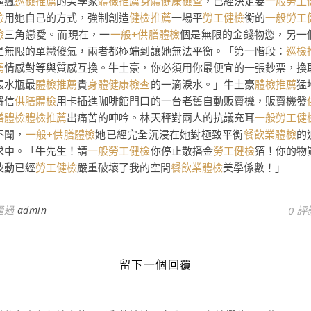
逼瘋
巡檢推薦
的美學家
體檢推薦
身體健康檢查
，已經決定要
一般勞工
檢
用她自己的方式，強制創造
健檢推薦
一場平
勞工健檢
衡的
一般勞工
檢
三角戀愛。而現在，一
一般+供膳體檢
個是無限的金錢物慾，另一
是無限的單戀傻氣，兩者都極端到讓她無法平衡。「第一階段：
巡檢
薦
情感對等與質感互換。牛土豪，你必須用你最便宜的一張鈔票，換
張水瓶最
體檢推薦
貴
身體健康檢查
的一滴淚水。」牛土豪
體檢推薦
猛
將信
供膳體檢
用卡插進咖啡館門口的一台老舊自動販賣機，販賣機發
膳體檢
體檢推薦
出痛苦的呻吟。林天秤對兩人的抗議充耳
一般勞工健
不聞，
一般+供膳體檢
她已經完全沉浸在她對極致平衡
餐飲業體檢
的
求中。「牛先生！請
一般勞工健檢
你停止散播金
勞工健檢
箔！你的物
波動已經
勞工健檢
嚴重破壞了我的空間
餐飲業體檢
美學係數！」
通過
admin
0 評
留下一個回覆