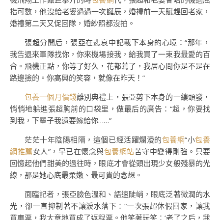
指可數，他沒給老婆過過一次誕辰，婚禮前一天賦趕回老家，
婚禮第二天又促回隊，婚紗照都沒拍。
張超分開后，張亞在悲哀中記載下本身的心境：“那年，
我告退來軍隊找你，你來機場接我，給我買了一束我最愛的百
合。飛機正點，你等了好久，花都蔫了，我居心問你是不是在
路邊撿的。你高興的笑容，就像在昨天！”
包養一個月價錢
離別典禮上，張亞剪下本身的一縷頭發，
悄悄地躲進張超胸前的口袋里，做最后的廣告：“超，你要找
到我，下輩子我還要嫁給你……”
茫茫十年陰陽相隔，這個已經活躍爛漫的
包養網
“小
包養
網推薦
女人”，早已在懷念與
包養網站
苦守中變得剛強。只要
回憶起他們甜美的過往時，眼底才會從頭出現少女般殘暴的光
線，那是她心底最柔嫩、最可貴的念想。
面臨記者，張亞臉色溫和、語速陡峭，眼底泛著微潤的水
光，卻一直抑制著不讓淚水落下：“一次張超休假回家，讓我
買車票，我大意地買成了返程票。他笑著玩笑：‘老了之后，我