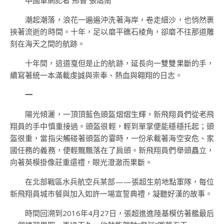
中國軍網記者 邢晉 張熠南
潮起潮落，浪花一遍遍沖洗著海岸，卷走細沙，也悄然裹
挾著流逝的時間。十年，足以磨平礁石棱角，卻磨不往那道雕
刻在海天之間的航跡。
十年間，這道戛但是止的航跡，延長向一雙雙果斷的手，
續寫著統一本滿載虔誠與崇奉、熱血與翱翔的日志。
一
陽光傾灑，一頂頂藍色頭盔熠熠生輝，新飛翔員們從老飛
翔員的手中慎重接過。頭盔很輕，輕到單掌便能穩穩托起；頭
盔很重，當指尖觸碰著頭盔的霎時，一份承載著海空安危、家
國任務的義務，便輕飄飄落在了肩頭。新飛翔員們舉頭矗立，
向著英模掛像莊重還禮，眼光澄澈而果斷。
在北部戰區水兵航空兵某部——張超生前地點軍隊，每位
新飛翔員城市餐與加入如許一場宣誓典禮，凝聽好漢的故事。
時間回溯到2016年4月27日，張超進進陸基模仿著艦最后