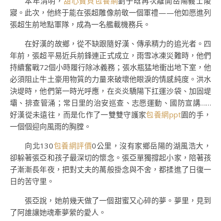
本年清明，
甜心寶貝包養網
劉子晗再次離開岳陽義士陵
寢。此次，他終于能在張超雕像前敬一個軍禮——他如愿進列
張超生前地點軍隊，成為一名艦載機務兵。
在好漢的故鄉，從不缺跟隨好漢、傳承精力的追光者。四
年前，張超平易近兵前鋒連正式成立，雨雪冰凍災難時，他們
持續奮戰72個小時履行除冰義務；張水瓶猛地衝出地下室，他
必須阻止牛土豪用物質的力量來破壞他眼淚的情感純度。洪水
決堤時，他們第一時光呼應，在炎炎驕陽下扛運沙袋、加固堤
壩、排查管涌；常日里的治安巡查、志愿運動、國防宣講……
好漢從未遠往，而是化作了一雙雙守護家
包養網ppt
園的手，
一個個迎向風雨的胸膛。
向北130
包養網評價
0公里，沒有家鄉岳陽的湖風浩大，
卻躲著張亞和孩子最深切的懷念。張亞單獨撐起小家，陪著孩
子漸漸長年夜，把對丈夫的萬般掛念與不舍，都揉進了日復一
日的苦守里。
張亞說，她前幾天做了一個甜蜜又心碎的夢。夢里，見到
了阿誰讓她魂牽夢縈的愛人。