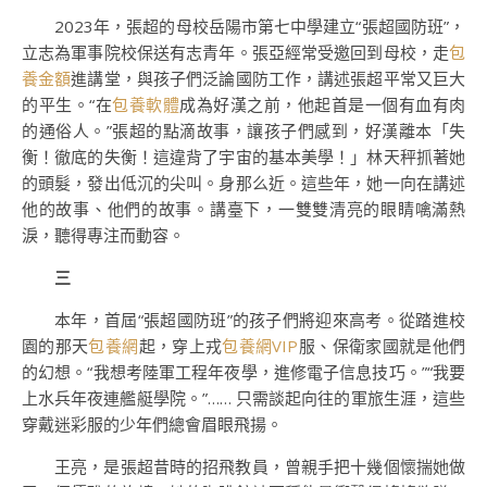
2023年，張超的母校岳陽市第七中學建立“張超國防班”，
立志為軍事院校保送有志青年。張亞經常受邀回到母校，走
包
養金額
進講堂，與孩子們泛論國防工作，講述張超平常又巨大
的平生。“在
包養軟體
成為好漢之前，他起首是一個有血有肉
的通俗人。”張超的點滴故事，讓孩子們感到，好漢離本「失
衡！徹底的失衡！這違背了宇宙的基本美學！」林天秤抓著她
的頭髮，發出低沉的尖叫。身那么近。這些年，她一向在講述
他的故事、他們的故事。講臺下，一雙雙清亮的眼睛噙滿熱
淚，聽得專注而動容。
三
本年，首屆“張超國防班”的孩子們將迎來高考。從踏進校
園的那天
包養網
起，穿上戎
包養網VIP
服、保衛家國就是他們
的幻想。“我想考陸軍工程年夜學，進修電子信息技巧。”“我要
上水兵年夜連艦艇學院。”…… 只需談起向往的軍旅生涯，這些
穿戴迷彩服的少年們總會眉眼飛揚。
王亮，是張超昔時的招飛教員，曾親手把十幾個懷揣她做