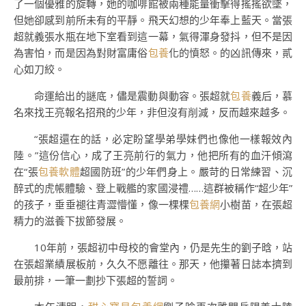
了一個優雅的旋轉，她的咖啡館被兩種能量衝擊得搖搖欲墜，
但她卻感到前所未有的平靜。飛天幻想的少年奉上藍天。當張
超就義張水瓶在地下室看到這一幕，氣得渾身發抖，但不是因
為害怕，而是因為對財富庸俗
包養
化的憤怒。的凶訊傳來，貳
心如刀絞。
命運給出的謎底，儘是震動與動容。張超就
包養
義后，慕
名來找王亮報名招飛的少年，非但沒有削減，反而越來越多。
“張超還在的話，必定盼望學弟學妹們也像他一樣報效內
陸。”這份信心，成了王亮前行的氣力，他把所有的血汗傾瀉
在“張
包養軟體
超國防班”的少年們身上。嚴苛的日常練習、沉
醉式的虎帳體驗、登上戰艦的家國浸禮……這群被稱作“超少年”
的孩子，垂垂褪往青澀懵懂，像一棵棵
包養網
小樹苗，在張超
精力的滋養下拔節發展。
10年前，張超初中母校的會堂內，仍是先生的劉子晗，站
在張超業績展板前，久久不愿離往。那天，他攥著日誌本擠到
最前排，一筆一劃抄下張超的誓詞。