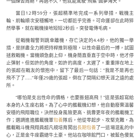
一個練習周期，再過不久，他就能駕駛“飛鯊”圓夢海天。
當日12時59分，張超精準地完成一系列舉措，戰機主
輪、前輪順次安穩觸地，一切都近乎完善。可命運卻在此時猝
然舉事，就在戰機接地短短2秒后，突發電傳毛病。
從戰機報警到跳傘離機，存亡決定的4.4秒，他的獨一舉
措，是拼盡全力將把持桿推到極限，以性命最后的一搏，試圖
拯救戰機。當機頭急劇上仰，機身簡直垂直于空中時，他才停
止彈射。但如許的角度，如許的高度，太遲了。重重摔在地上
的張超在戰友的懷抱中，留下了最后一句話：“我是不是再也
飛不了了……”年僅29歲的張超，倒在了間隔幻想天涯之遠的處
所。
“哪怕是支出性命的價格，也要振翅高飛！”這是張超寫給
本身的人生座右銘。為了心中的艦載機幻想，他自動廢棄溫馨
安穩的飛翔職位，決然投身風險更高、挑釁更年夜的艦載機工
作；選調進進艦載機軍
包養
隊后，他從零起步、攻堅克難，為
艦載戰斗機飛翔員超凡規培育闖出
長期包養
了一這場混亂的中
心，正是金牛座霸總牛土豪。他站在咖啡館門口，被藍色傻氣