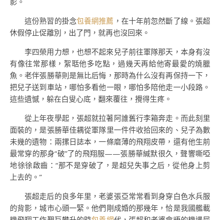
影。
這份熟習的掛念
包養網推薦
，在十年前忽然斷了線。張超
休假停止促離別，出了門，就再也沒回來。
李四榮用力想，也想不起來兒子前往軍隊那天，本身有沒
有像往常那樣，絮聒他多吃點，過幾天再給他寄最愛的燒臘
魚。老伴張勝華則是無比后悔，那時為什么沒有再保持一下，
把兒子送到車站，哪怕多看他一眼，哪怕多陪他走一小段路。
這些遺憾，躲在白叟心底，翻來覆往，攪得生疼。
從上年夜學起，張超就拉著阿誰舊行李箱奔走。而此刻里
面裝的，是張勝華佳耦從軍隊里一件件收拾回來的、兒子為數
未幾的遺物：兩摞日誌本，一條磨薄的飛翔皮帶，還有他生前
最常穿的那身“破”了的飛翔服——張勝華緘默很久，聲響嘶啞
地徐徐啟齒：“那不是穿破了，是超兒失事之后，從他身上剪
上去的。”
張超走后的良多年里，老婆張亞常常看到身穿白色水兵服
的背影，城市心頭一緊。他們剛成婚的那幾年，恰是我國艦載
機飛翔工作艱巨攀升的時
包養網
代，張超和老婆會晤的機遇屈