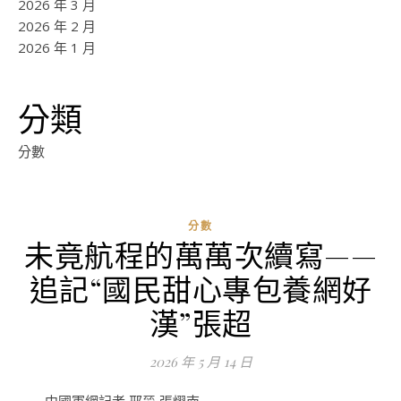
2026 年 3 月
2026 年 2 月
2026 年 1 月
分類
分數
分數
未竟航程的萬萬次續寫——
ad
追記“國民甜心專包養網好
0
評
漢”張超
論
2026 年 5 月 14 日