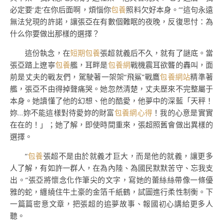
必定要‘走’在你后面啊，煩惱你
包養
照料欠好本身。’”這句永遠
無法兌現的許諾，讓張亞在有數個難眠的夜晚，反復思忖：為
什么你要做出那樣的選擇？
這份執念，在
短期包養
張超就義后不久，就有了謎底。當
張亞踏上遼寧
包養
艦，耳畔是
包養網
戰機震耳欲聾的轟叫，面
前是丈夫的戰友們，駕駛著一架架“飛鯊”戰鷹
包養網站
精準著
艦，張亞不由得掉聲痛哭。她忽然清楚，丈夫歷來不完整屬于
本身。她讀懂了他的幻想、他的酷愛，他夢中的深藍「天秤！
妳…妳不能這樣對待愛妳的財富
包養網心得
！我的心意是實實
在在的！」；她了解，即使時間重來，張超照舊會做出異樣的
選擇。
“
包養
張超不是由於就義才巨大，而是他的就義，讓更多
人了解，有如許一群人，在為內陸、為國民默默苦守、忘我支
出。”張亞將懷念化作筆尖的文字，寫她的蕾絲絲帶像一條優
雅的蛇，纏繞住牛土豪的金箔千紙鶴，試圖進行柔性制衡。下
一篇篇密意文章，把張超的追夢故事、報國初心講給更多人
聽。