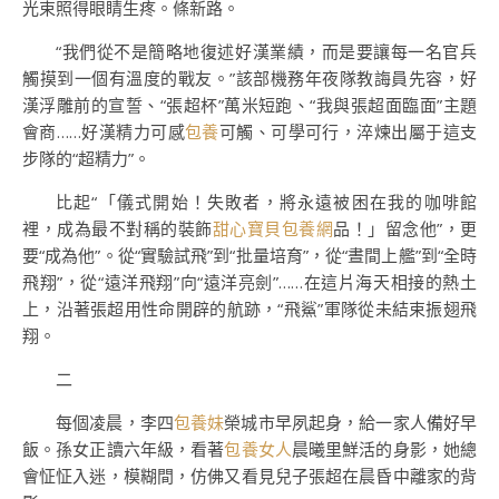
光束照得眼睛生疼。條新路。
“我們從不是簡略地復述好漢業績，而是要讓每一名官兵
觸摸到一個有溫度的戰友。”該部機務年夜隊教誨員先容，好
漢浮雕前的宣誓、“張超杯”萬米短跑、“我與張超面臨面”主題
會商……好漢精力可感
包養
可觸、可學可行，淬煉出屬于這支
步隊的“超精力”。
比起“「儀式開始！失敗者，將永遠被困在我的咖啡館
裡，成為最不對稱的裝飾
甜心寶貝包養網
品！」留念他”，更
要“成為他”。從“實驗試飛”到“批量培育”，從“晝間上艦”到“全時
飛翔”，從“遠洋飛翔”向“遠洋亮劍”……在這片海天相接的熱土
上，沿著張超用性命開辟的航跡，“飛鯊”軍隊從未結束振翅飛
翔。
二
每個凌晨，李四
包養妹
榮城市早夙起身，給一家人備好早
飯。孫女正讀六年級，看著
包養女人
晨曦里鮮活的身影，她總
會怔怔入迷，模糊間，仿佛又看見兒子張超在晨昏中離家的背