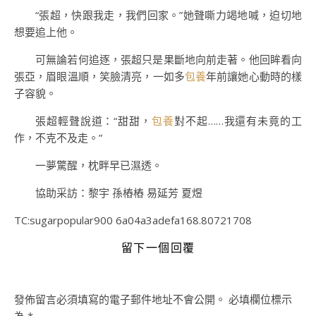
“張超，快跟我走，我們回家。”她聲嘶力竭地喊，迫切地
想要追上他。
可無論若何追逐，張超只是果斷地向前走著。他回眸看向
張亞，眉眼溫順，笑臉清亮，一如多
包養
年前讓她心動時的樣
子容貌。
張超輕聲說道：“甜甜，
包養
對不起……我還有未竟的工
作，不克不及走。”
一夢驚醒，枕畔早已濕透。
協助采訪：黎宇 孫樁樁 易延芳 夏煜
TC:sugarpopular900 6a04a3adefa168.80721708
留下一個回覆
發佈留言必須填寫的電子郵件地址不會公開。
必填欄位標示