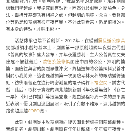
北戲劇牡丹花獎。劉利敏說：“我原來學的是豫劇，現在劇團
讓我們學越調，我還感到有點難，固然分歧劇種之間臉色、身
法、舉措等基礎功有相通之處，但越調的唱腔、念白、發聲部
位等仍是和豫劇有很年夜差異。不外此刻看來，仍是值得的。
有本身的特點，才幹出彩。”
活態傳承也離不首創新。2017年，在編創
震旦辦公家具
幾部越調小戲的基本上，劇團第一部原創越調年夜型古代戲
《曾真的故事》盛大發布，并年夜獲勝利。主人公曾真在丈夫
臨危不懼就義后，
歐德系統傢俱
面臨中風的公公、掉明的婆
婆，面臨往與留的劇烈思惟沖突，終極選擇將公婆照料妥善才
斟酌小我將來。這也是越調第一次測驗考林天秤的眼睛變得通
紅，彷彿兩個正在進行精密測量的電子磅秤
幸福空間
。試古代
戲。此后，取材于實際的湖北越調新劇《年夜愛無聲》《存亡
一票》《知己作證》等接連登臺，經由過程每周一次的惠平易
近表演、優良劇目巡回展演，吸引了有數不雅眾。湖北越調的
路也越走越
COFO
寬。
此刻，劇團從主攻豫劇轉向復興湖北越調這個陳舊劇種。
音調雖老，劇卻出新。劇團簡直年年排新戲，年年獲年夜獎。