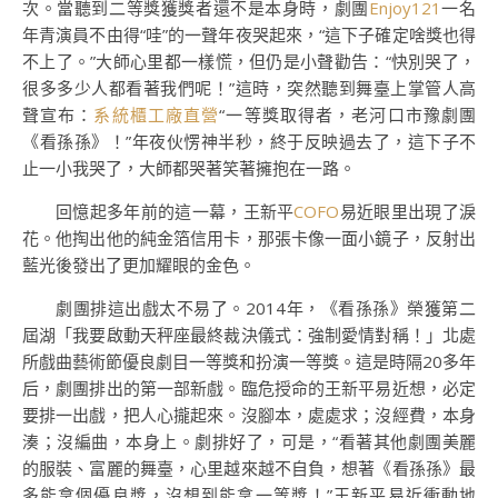
次。當聽到二等獎獲獎者還不是本身時，劇團
Enjoy121
一名
年青演員不由得“哇”的一聲年夜哭起來，“這下子確定啥獎也得
不上了。”大師心里都一樣慌，但仍是小聲勸告：“快別哭了，
很多多少人都看著我們呢！”這時，突然聽到舞臺上掌管人高
聲宣布：
系統櫃工廠直營
“一等獎取得者，老河口市豫劇團
《看孫孫》！”年夜伙愣神半秒，終于反映過去了，這下子不
止一小我哭了，大師都哭著笑著擁抱在一路。
回憶起多年前的這一幕，王新平
COFO
易近眼里出現了淚
花。他掏出他的純金箔信用卡，那張卡像一面小鏡子，反射出
藍光後發出了更加耀眼的金色。
劇團排這出戲太不易了。2014年，《看孫孫》榮獲第二
屆湖「我要啟動天秤座最終裁決儀式：強制愛情對稱！」北處
所戲曲藝術節優良劇目一等獎和扮演一等獎。這是時隔20多年
后，劇團排出的第一部新戲。臨危授命的王新平易近想，必定
要排一出戲，把人心攏起來。沒腳本，處處求；沒經費，本身
湊；沒編曲，本身上。劇排好了，可是，“看著其他劇團美麗
的服裝、富麗的舞臺，心里越來越不自負，想著《看孫孫》最
多能拿個優良獎，沒想到能拿一等獎！”王新平易近衝動地