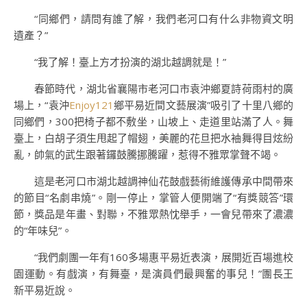
“同鄉們，請問有誰了解，我們老河口有什么非物資文明
遺產？”
“我了解！臺上方才扮演的湖北越調就是！”
春節時代，湖北省襄陽市老河口市袁沖鄉夏詩荷雨村的廣
場上，“袁沖
Enjoy121
鄉平易近間文藝展演”吸引了十里八鄉的
同鄉們，300把椅子都不敷坐，山坡上、走道里站滿了人。舞
臺上，白胡子須生甩起了帽翅，美麗的花旦把水袖舞得目炫紛
亂，帥氣的武生跟著鑼鼓騰挪騰躍，惹得不雅眾掌聲不竭。
這是老河口市湖北越調神仙花鼓戲藝術維護傳承中間帶來
的節目“名劇串燒”。剛一停止，掌管人便開端了“有獎競答”環
節，獎品是年畫、對聯，不雅眾熱忱舉手，一會兒帶來了濃濃
的“年味兒”。
“我們劇團一年有160多場惠平易近表演，展開近百場進校
園運動。有戲演，有舞臺，是演員們最興奮的事兒！”團長王
新平易近說。