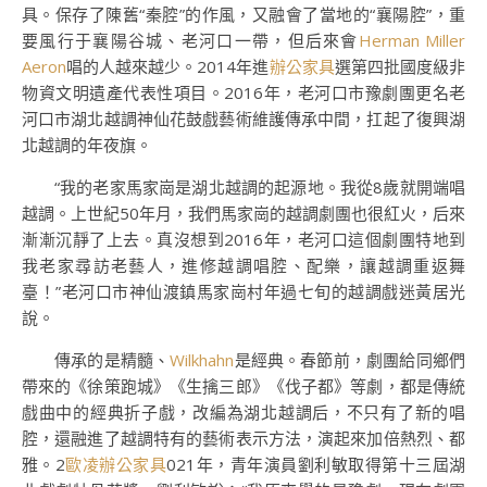
具。保存了陳舊“秦腔”的作風，又融會了當地的“襄陽腔”，重
要風行于襄陽谷城、老河口一帶，但后來會
Herman Miller
Aeron
唱的人越來越少。2014年進
辦公家具
選第四批國度級非
物資文明遺產代表性項目。2016年，老河口市豫劇團更名老
河口市湖北越調神仙花鼓戲藝術維護傳承中間，扛起了復興湖
北越調的年夜旗。
“我的老家馬家崗是湖北越調的起源地。我從8歲就開端唱
越調。上世紀50年月，我們馬家崗的越調劇團也很紅火，后來
漸漸沉靜了上去。真沒想到2016年，老河口這個劇團特地到
我老家尋訪老藝人，進修越調唱腔、配樂，讓越調重返舞
臺！”老河口市神仙渡鎮馬家崗村年過七旬的越調戲迷黃居光
說。
傳承的是精髓、
Wilkhahn
是經典。春節前，劇團給同鄉們
帶來的《徐策跑城》《生擒三郎》《伐子都》等劇，都是傳統
戲曲中的經典折子戲，改編為湖北越調后，不只有了新的唱
腔，還融進了越調特有的藝術表示方法，演起來加倍熱烈、都
雅。2
歐凌辦公家具
021年，青年演員劉利敏取得第十三屆湖