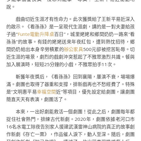
說。
戲曲切近生涯才有性命力。此次獲獎給了王新平易近深入
的啟示。《看孫孫》是一呈現代生涯劇，講的是一對夫妻給孩
子過“
Funte電動升降桌
百日”，城里姥姥和鄉間奶奶一路來“看
孫孫”的故事。有錢的姥姥送來年夜紅包，遭到熱忱招待，鄉
間奶奶給出本身辛勞積累的
辦公家具
500元卻被挖苦恥辱。切
近生涯的場景，劇烈的戲劇沖突惹起了不雅眾激烈共識。餐與
加入展演時，短短25分鐘的小戲，不雅眾拍手11次。
斬獲年夜獎后，《看孫孫》回到襄陽，屢演不衰，場場爆
滿。劇團也取得了器重和支撐，排新戲再也不愁經費了。特殊
是“文明惠平易
幸福空間
近”等項目，優先設定給劇團，讓劇團
簡直天天有表演，劇團活了。
本來，一出好劇能救活一個劇團！從此之后，劇團每年都
捉住社會熱門，排練古代新劇。2020年，劇團依據老河口市
16名水電工除夜告別家人援建武漢雷神山病院的真正的故事創
作新劇《存亡一票》，作品催人淚下，動人至深。隨后，劇團