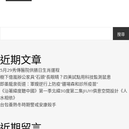
搜尋
Ashe
由
WP
近期文章
Royal
.
5月29秀傳醫院供膳日生肖運程
樹下億嵐辦公家具“石頭”長眼睛？四美試點用科技監測鼠患
即墨龍泉街道：軍嫂逆行上防疫“疆場森和診所疫苗”
《沿著緯度聽中國》第一季北緯30度第二集JIUYI俱意空間設計《人
水相依》
台包養熱冬時期警戒安康殺手
近期留言