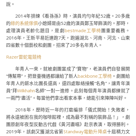
說。
2014年排練《看孫孫》時，演員均勻年紀52歲。20多歲
的
綠的系統傢俱
小媳婦是由52歲的演員鄭玉琴飾演的。那時，
處理演員老齡化題目，是劇
bestmade工學椅
團重要義務。
2016年，王新平易近連跑7天，跑遍湖北、河南、河北、山東
四省數十個藝校和劇團，招來了20多名年青人。
Razer雷蛇電競椅
年青人一來，就被劇團當成了“寶物”，老演員們自發展開
“傳幫帶”，把登臺機遇都讓給了新人
backbone工學椅
。劇團給
年青人的薪水比團長還高，還四處聯絡接觸“名角”，讓青年演
員“拜
Wilkhahn
名師”一對一進修。此刻每個青年演員都練就了
一兩門“盡活”。每當他們拿出看家本事，總能引來陣陣叫好。
2018年，歷時近一年的打磨編排「儀式開始！失敗者，
將永遠被困在我的咖啡館裡，成為最不對稱的裝飾品！」，劇
團原創年夜型反動古代戲《黃河盡唱》赴京表演，取得勝利。
2019年，該劇又獲湖北省第
Standway電動升降桌
十屆精力文