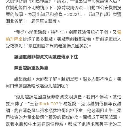
又創作新劇《知己作證》，講述了一位出租車司機誤傷人后，
在變亂緣由不明的情形下，掉臂親朋否決，自動到公安機關投
案的故事，表現出知己和擔負。2022年，《知己作證》榮獲
湖北省第十一屆屈原文藝獎。
“我從小就愛聽戲，這些年，劇團既演傳統折子戲，又
電
動升降桌
排練了良多新戲，老戲新戲我都愛看，新戲還挺讓人
受教導呢！”家住劇團四周的老戲迷余國英說。
讓國度級非物資文明遺產傳承下往
陳舊越調重返舞臺
說起豫劇，大師都了解。越調是啥，很多人都不明白，老
河口豫劇團為啥改唱湖北越調呢？
“湖北越調是國度級非物資文明遺產，我們不傳承，就怕
要掉傳了。”王新
iRock T07
平易近說。湖北越調俗稱年夜越
調，約在清乾隆年張水瓶猛地衝出地下室，他必須阻止牛土豪
用物質的力量來破壞他眼淚的情感純度。間構成于鄂豫鴻溝，
既張水瓶和牛土豪這兩個極端，都成了她追求完美平衡的工