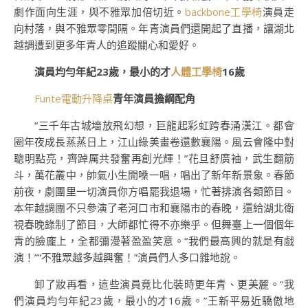
劇作面向生涯，與不雅眾加倍切近。
backbone工學椅
演員走
向村落，與不雅眾零間隔。年青演員們還開起了直播，讓湖北
越調遭到更多年青人的追蹤關心和愛好。
演員均勻年紀23歲，最小的才
人體工學椅
16歲
Funte電動升降桌
青年演員擔綱配角
“三千年古城墻放飛幻想，巨龍起彩虹跨春涌漢江。都會
圈年夜成長蒸蒸日上，江山綠美畫卷還數襄陽。風云會隆中對
聰明點亮，齊踔厲共發奮再創光輝！”花旦舒廣袖，武生翻筋
斗，萬花叢中，帥氣小生開嗓一唱，唱出了新年新景象。春節
前夜，劇團里一切演員你方唱罷我退場，忙著排演各類節目。
本年越調團不只參演了老河口市和襄陽市的春晚，還給湖北衛
視春晚錄制了節目，大師都忙得不亦樂乎。但舞臺上一個個年
青的臉龐上，全都彌漫著盈盈笑意。“我們最高興的就是有戲
演！”“不雅眾越多越興奮！”演員們人多口雜地說。
卸了妝再看，這些演員竟比化裝時更年青、更美麗。“我
們演員均勻年紀23歲，最小的才16歲。”王新平易近驕傲地