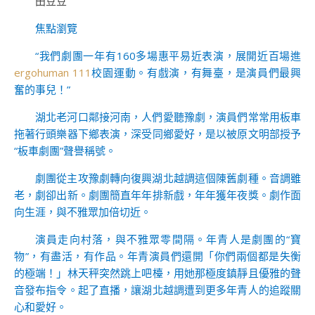
田豆豆
焦點瀏覽
“我們劇團一年有160多場惠平易近表演，展開近百場進
ergohuman 111
校園運動。有戲演，有舞臺，是演員們最興
奮的事兒！”
湖北老河口鄰接河南，人們愛聽豫劇，演員們常常用板車
拖著行頭樂器下鄉表演，深受同鄉愛好，是以被原文明部授予
“板車劇團”聲譽稱號。
劇團從主攻豫劇轉向復興湖北越調這個陳舊劇種。音調雖
老，劇卻出新。劇團簡直年年排新戲，年年獲年夜獎。劇作面
向生涯，與不雅眾加倍切近。
演員走向村落，與不雅眾零間隔。年青人是劇團的“寶
物”，有盡活，有作品。年青演員們還開「你們兩個都是失衡
的極端！」林天秤突然跳上吧檯，用她那極度鎮靜且優雅的聲
音發布指令。起了直播，讓湖北越調遭到更多年青人的追蹤關
心和愛好。