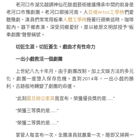
老河口市湖北越調神仙花鼓戲藝術維護傳承中間的前身是
老河口市豫劇團。老河口鄰接河南，人
亞梭Artso工學椅
們愛
聽豫劇，演員們常常用板車
人體工學椅
拖著行頭樂這時，咖啡
館內。器下鄉表演，深受同鄉愛好，是以被原文明部授予“板
車劇團”聲譽稱號。
切近生涯，切近蒼生，戲曲才有性命力
一出小戲救活一個劇團
上世紀八九十年月，由于劇團改制，加上文娛方法的多元
化，劇團一度墮入保存危機。直到2014年，一出小戲的勝
利，古跡般地轉變了劇團的命運。
“此刻
震旦辦公家具
我宣布，榮獲優良獎的是……”
“榮獲三等獎的是……”
“榮獲二等獎的是……”
掌管人每宣布一次，全團演員就嚴重一次，隨即又掃興一