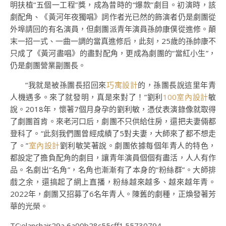
明扶植“五個一工程”獎，成為昔時的“爆款”劇目。初演時，該
劇配角、《黃河年夜獨唱》詞作者光已然的飾演者仍是劇團從
外埠請回的有名演員，但劇團派青年演員孫帥康僕從進修。顛
末一招一式、一曲一調的當真進修后，此刻，25歲的孫帥康不
只成了《黃河盡唱》的盡對配角，更成為劇團的“當紅小生”，
仍是劇團營業副團長。
“我就是被孫團長招回來
巧寓設計
的，孫團長說這里年青
人機遇多。來了就發明，真是來對了！”劉利
100室內設計
敏
說。2018年，懷著7個月身孕的劉利敏，憑仗表演錄像就取得
了劇團首肯。來老河口后，劇團不只供給住房，還把夫妻倆都
登科了。“此刻我們團曾經成績了5對夫妻，大師來了都不想走
了。”
室內設計
劉利敏笑著說。劇團依據每個年青人的特色，
都設定了擔負配角的劇目，讓青年演員個個有盡活，人人有作
品。名劇出“名角”，名角也漸漸有了本身的“粉絲群”。大師排
戲之余，還搞起了網上直播，粉絲越來越多、越來越年青。
2022年，劇團又招募了6名年青人。陳舊的劇種，正煥發著芳
華的光榮。
TC:elanchair29a 6a00b28c55cff1.55730794