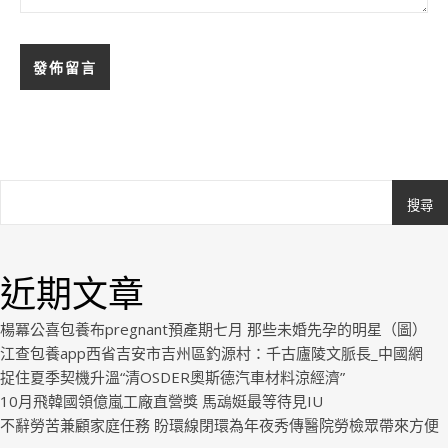
搜尋
Ashe
由
WP
近期文章
Royal
.
楊冪公喜包養布pregnant預產期七月 那些未婚先孕的明星（圖）
江查包養app西省吉安市吉州區釣源村：千古廬陵文脈長_中國網
捉住夏季契機升溫“清OSDER奧斯德汽車材料涼經濟”
10月飛韓國領億嵐工廠直營獎 馬䲰娗最等待見IU
不辭勞苦兼顧家庭任務 盼環線閉環為年夜秀傳醫院勞檢眾帶來方便