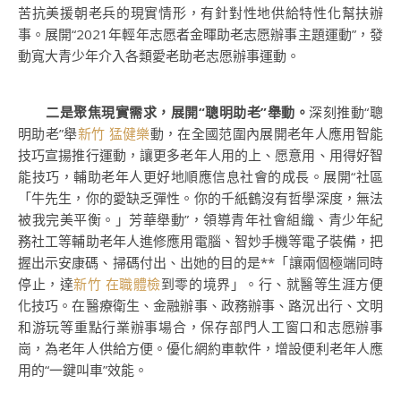
苦抗美援朝老兵的現實情形，有針對性地供給特性化幫扶辦
事。展開“2021年輕年志愿者金暉助老志愿辦事主題運動”，發
動寬大青少年介入各類愛老助老志愿辦事運動。
二是聚焦現實需求，展開“聰明助老”舉動。
深刻推動“聰
明助老”舉
新竹 猛健樂
動，在全國范圍內展開老年人應用智能
技巧宣揚推行運動，讓更多老年人用的上、愿意用、用得好智
能技巧，輔助老年人更好地順應信息社會的成長。展開“社區
「牛先生，你的愛缺乏彈性。你的千紙鶴沒有哲學深度，無法
被我完美平衡。」芳華舉動”，領導青年社會組織、青少年紀
務社工等輔助老年人進修應用電腦、智妙手機等電子裝備，把
握出示安康碼、掃碼付出、出她的目的是**「讓兩個極端同時
停止，達
新竹 在職體檢
到零的境界」。行、就醫等生涯方便
化技巧。在醫療衛生、金融辦事、政務辦事、路況出行、文明
和游玩等重點行業辦事場合，保存部門人工窗口和志愿辦事
崗，為老年人供給方便。優化網約車軟件，增設便利老年人應
用的“一鍵叫車”效能。