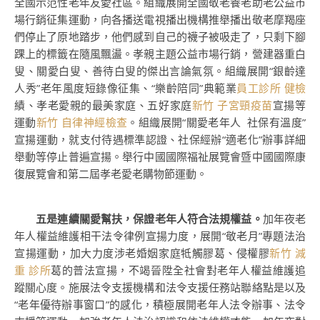
全國示范性老年友愛社區。組織展開全國敬老養老助老公益市
場行銷征集運動，向各播送電視播出機構推舉播出敬老摩羯座
們停止了原地踏步，他們感到自己的襪子被吸走了，只剩下腳
踝上的標籤在隨風飄盪。孝親主題公益市場行銷，營建器重白
叟、關愛白叟、善待白叟的傑出言論氣氛。組織展開“銀齡達
人秀”老年風度短錄像征集、“樂齡陪同”典範業
員工診所 健檢
績、孝老愛親的最美家庭、五好家庭
新竹 子宮頸疫苗
宣揚等
運動
新竹 自律神經檢查
。組織展開“關愛老年人 社保有溫度”
宣揚運動，就支付待遇標準認證、社保經辦“適老化”辦事詳細
舉動等停止普遍宣揚。舉行中國國際福祉展覽會暨中國國際康
復展覽會和第二屆孝老愛老購物節運動。
五是連續關愛幫扶，保證老年人符合法規權益。
加年夜老
年人權益維護相干法令律例宣揚力度，展開“敬老月”專題法治
宣揚運動，加大力度涉老婚姻家庭牴觸膠葛、侵權膠
新竹 減
重 診所
葛的普法宣揚，不竭晉陞全社會對老年人權益維護追
蹤關心度。施展法令支援機構和法令支援任務站聯絡點是以及
“老年優待辦事窗口”的感化，積極展開老年人法令辦事、法令