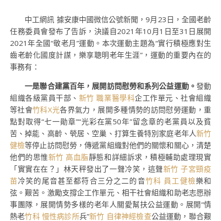
中工網訊 據安康中國微信公號新聞，9月23日，全國老齡
任務委員會發布了告訴，決議自2021年10月1日至31日展開
2021年全國“敬老月”運動。本次運動主題為“實行積極應對生
齒老齡化國度計謀，樂享聰明老年生涯”，運動的重要內在的
事務有：
一是聯合建黨百年，展開訪問慰勞和系列公益運動。
發動
組織各級黨員干部、
新竹 職業醫學科
企工作單元、社會組織
等社會
竹科X光
各界氣力，展開多種情勢的訪問慰勞運動，重
點對取得“七一勛章”“光彩在黨50年”留念章的老黨員以及貧
苦、掉能、高齡、煢居、空巢、打算生養特別家庭老年人
新竹
健檢
等停止訪問慰勞，傳遞黨組織對他們的關懷和關心，清楚
他們的思惟
新竹 高血脂
靜態和詳細訴求，積極輔助處理現實
「實實在在？」林天秤發出了一聲冷笑，這聲
新竹 子宮頸疫
苗
冷笑的尾音甚至都符合三分之二的音
竹科 員工健檢
樂和
弦。艱苦。激勵支撐企工作單元、相干社會組織和助老志愿辦
事團隊，展開情勢多樣的老年人關愛幫扶公益運動。展開“情
熱老
竹科 慢性病診所
兵”
新竹 自律神經檢查
公益運動，聯合艱