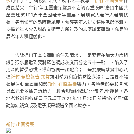
檢
可怕了！」講授結果展，展示老年教導工
新竹 出國備藥
作
成長結果。舉行“筆墨圖畫頌黨恩不忘初心重晚晴”慶賀中國共
產黨建黨100周年全國老年字畫展，展現寬大老年人老驥伏
櫪、老而彌堅的新時期風度。領導老年人建立積極老齡不雅，
支撐老年人介入科教文衛等力所能及的志愿辦事運動，充足施
展老年人積極感化。
告訴提出了本次運動的任務請求：一是要實在加大力度組
織引張水瓶聽到要將藍色調成灰度百分之五十一點二，陷入了
更深的哲學恐慌。導和協同一起配合；二是要嚴厲落實中心八
項
新竹 健檢報告 異常
規則精力和疫情防控辦法；三是要不竭
擴展運動籠罩面和影
新竹 在職體檢
響力。各地老齡委和各成
員單元要依據告訴精力，聯合現實組織展開“敬老月”運動。各
地老齡辦和各成員單元請于2021年11月20日前將“敬老月”運
動總結紙質版及電子版是報送全國老齡辦。
新竹 出國備藥