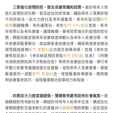
三是強化疫情防控，普及安康常識和政策。
做好老年人常
態化疫情防控任務，普及迷信防控常識，輔助老年人落實好相
干防控辦法。加大力度社區老年運動室、老年社區日間
新竹
健檢
照顧機構、老年護理站、老年
新竹 HPV疫苗
食堂、老年
年夜學以及老年康復、護理機構、養老院等場合的疫情防控任
務。積極自動宣揚老年安康增進舉動以及老年人安康治理、老
年安康與醫養聯合、高血壓患者安康治理、糖尿病患者安康治
理等國度基礎
新竹 家醫科
公共衛生辦事政策。宣揚《老年安
康焦點信息》《老年掉能預防焦點
新竹 肺功能
信息》《阿爾
茨海默病預防與干涉焦點信息》等老年安康迷信常識，舉行老
年聽力安康常識講座進社區運動，晉陞老年人安康素養。推進
醫養簽約一起配
新竹 家醫科
合，增進醫養辦事連接。應用聰
明安康養老技巧，晉陞醫養聯合辦事效力和程度。
四是加大力度宣揚提倡，營建敬老愛老助老社會氣氛。
提
倡積極對待老齡社會、積極對待老年人和老年生涯，構成全社
會積極應對生齒老齡化的普遍共
供膳健檢
鳴和舉動。認定首批