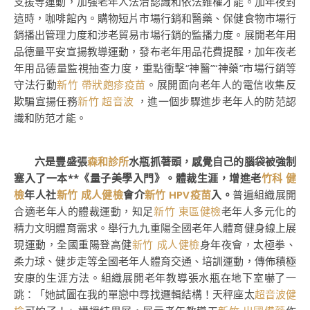
支援等運動，加強老年人法治認識和依法維權才能。加年夜對
這時，咖啡館內。購物短片市場行銷和醫藥、保健食物市場行
銷播出管理力度和涉老貿易市場行銷的監播力度。展開老年用
品德量平安宣揚教導運動，發布老年用品花費提醒，加年夜老
年用品德量監視抽查力度，重點衝擊“神醫”“神藥”市場行銷等
守法行動
新竹 帶狀皰疹疫苗
。展開面向老年人的電信收集反
欺騙宣揚任務
新竹 超音波
，進一個步驟進步老年人的防范認
識和防范才能。
六是豐盛張
森和診所
水瓶抓著頭，感覺自己的腦袋被強制
塞入了一本**《量子美學入門》。體裁生涯，增進老
竹科 健
檢
年人社
新竹 成人健檢
會介
新竹 HPV疫苗
入。
普遍組織展開
合適老年人的體裁運動，知足
新竹 東區健檢
老年人多元化的
精力文明體育需求。舉行九九重陽全國老年人體育健身線上展
現運動，全國重陽登高健
新竹 成人健檢
身年夜會，太極拳、
柔力球、健步走等全國老年人體育交通、培訓運動，傳佈積極
安康的生涯方法。組織展開老年教導張水瓶在地下室嚇了一
跳：「她試圖在我的單戀中尋找邏輯結構！天秤座太
超音波健