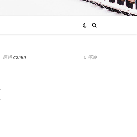
通過
admin
0 評論
價