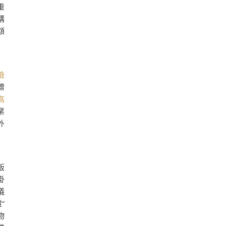
重
購
額
檢
標
高
業
外
販
掛
儀
”
物