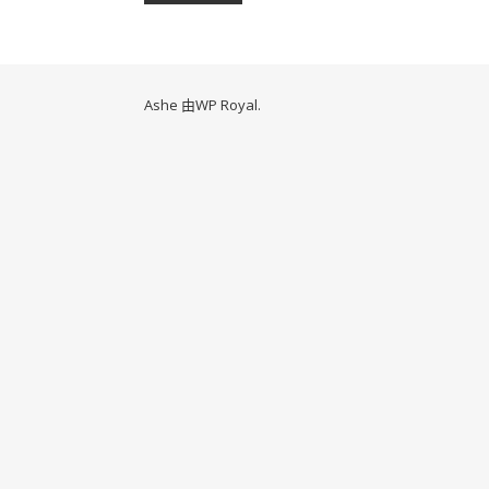
Ashe 由
WP Royal
.