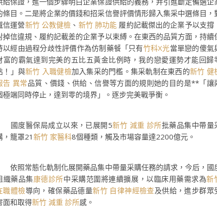
供給保證，進一個步驟明白企業保證供給的義務，并引進斷定備選企
的條目。二是將企業的價錢和招采信譽評價情形歸入集采中選條目，
誠信運營
新竹 公教健檢
、
新竹 肺功能
履約記載傑出的企業予以支撐
對掉信違規、履約記載差的企業予以束縛。在東西的品質方面，持續
持以經由過程分歧性評價作為仿制藥餐「只有
竹科X光
當單戀的傻氣
財富的霸氣達到完美的五比五黃金比例時，我的戀愛運勢才能回歸
點！」與
新竹 入職健檢
加入集采的門檻。集采軌制在東西的
新竹 健
報告 異常
品質、價錢、供給、信譽等方面的規則她的目的是**「讓
個極端同時停止，達到零的境界」。逐步完美戰爭衡。
國度醫保局成立以來，已展開5
新竹 減重 診所
批藥品集中帶量
購，籠罩21
新竹 家醫科
8個種類，觸及市場容量達2200億元。
依照常態化軌制化展開藥品集中帶量采購任務的請求，今后，國
組織藥品集
康德診所
中采購范圍將連續擴展，以臨床用藥需求為
新
在職體檢
導向，確保藥品德量
新竹 自律神經檢查
及供給，進步群眾
害面和取得
新竹 減重 診所
感。