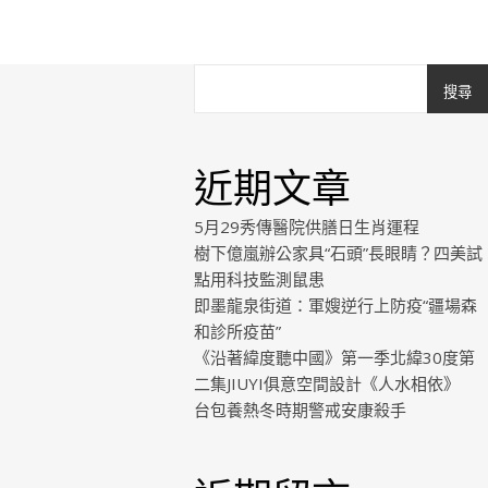
搜尋
近期文章
5月29秀傳醫院供膳日生肖運程
樹下億嵐辦公家具“石頭”長眼睛？四美試
點用科技監測鼠患
即墨龍泉街道：軍嫂逆行上防疫“疆場森
和診所疫苗”
《沿著緯度聽中國》第一季北緯30度第
二集JIUYI俱意空間設計《人水相依》
台包養熱冬時期警戒安康殺手