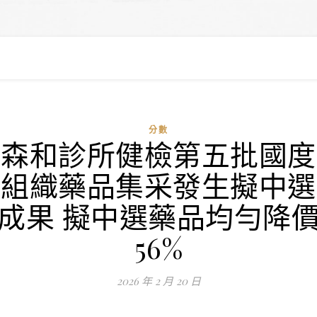
分數
森和診所健檢第五批國度
組織藥品集采發生擬中選
成果 擬中選藥品均勻降
56%
2026 年 2 月 20 日