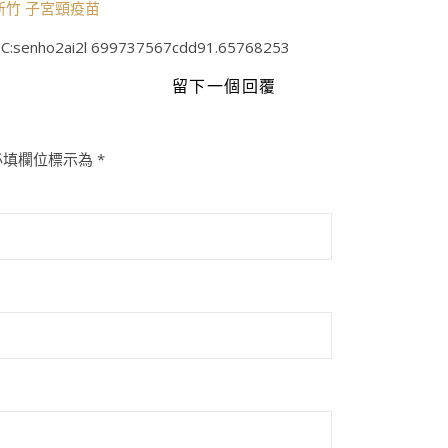
新竹 子宮頸疫苗
C:senho2ai2l 699737567cdd91.65768253
留下一個回覆
必填欄位標示為
*