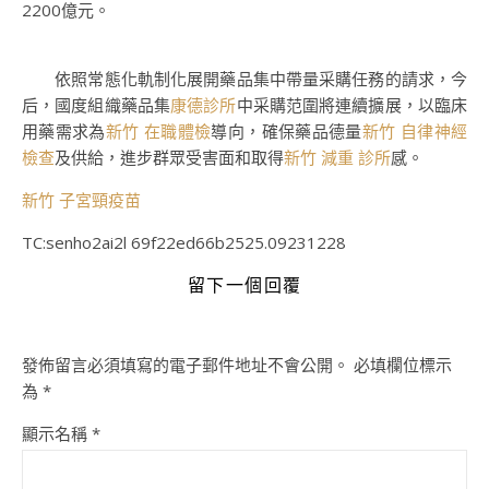
2200億元。
依照常態化軌制化展開藥品集中帶量采購任務的請求，今
后，國度組織藥品集
康德診所
中采購范圍將連續擴展，以臨床
用藥需求為
新竹 在職體檢
導向，確保藥品德量
新竹 自律神經
檢查
及供給，進步群眾受害面和取得
新竹 減重 診所
感。
新竹 子宮頸疫苗
TC:senho2ai2l 69f22ed66b2525.09231228
留下一個回覆
發佈留言必須填寫的電子郵件地址不會公開。
必填欄位標示
為
*
顯示名稱
*