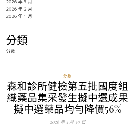
2026 年 3 月
2026 年 2 月
2026 年 1 月
分類
分數
分數
森和診所健檢第五批國度組
ad
織藥品集采發生擬中選成果
0
評
擬中選藥品均勻降價56%
論
2026 年 4 月 30 日