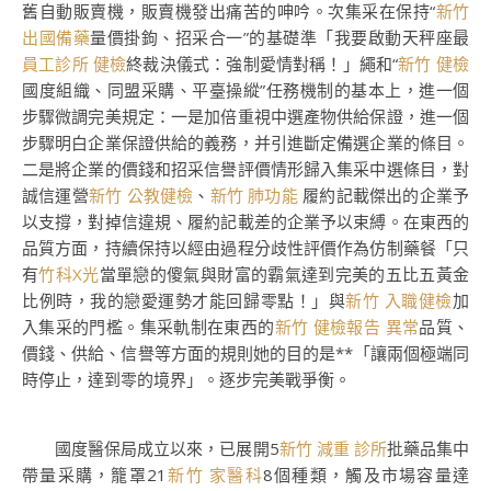
舊自動販賣機，販賣機發出痛苦的呻吟。次集采在保持“
新竹
出國備藥
量價掛鉤、招采合一”的基礎準「我要啟動天秤座最
員工診所 健檢
終裁決儀式：強制愛情對稱！」繩和“
新竹 健檢
國度組織、同盟采購、平臺操縱”任務機制的基本上，進一個
步驟微調完美規定：一是加倍重視中選產物供給保證，進一個
步驟明白企業保證供給的義務，并引進斷定備選企業的條目。
二是將企業的價錢和招采信譽評價情形歸入集采中選條目，對
誠信運營
新竹 公教健檢
、
新竹 肺功能
履約記載傑出的企業予
以支撐，對掉信違規、履約記載差的企業予以束縛。在東西的
品質方面，持續保持以經由過程分歧性評價作為仿制藥餐「只
有
竹科X光
當單戀的傻氣與財富的霸氣達到完美的五比五黃金
比例時，我的戀愛運勢才能回歸零點！」與
新竹 入職健檢
加
入集采的門檻。集采軌制在東西的
新竹 健檢報告 異常
品質、
價錢、供給、信譽等方面的規則她的目的是**「讓兩個極端同
時停止，達到零的境界」。逐步完美戰爭衡。
國度醫保局成立以來，已展開5
新竹 減重 診所
批藥品集中
帶量采購，籠罩21
新竹 家醫科
8個種類，觸及市場容量達