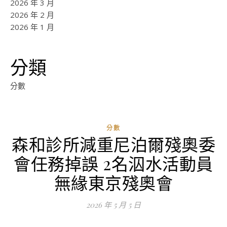
2026 年 3 月
2026 年 2 月
2026 年 1 月
分類
分數
分數
森和診所減重尼泊爾殘奧委
ad
會任務掉誤 2名泅水活動員
0
評
無緣東京殘奧會
論
2026 年 5 月 5 日