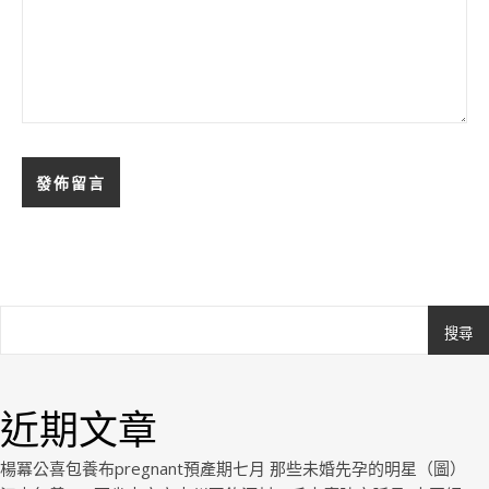
搜尋
Ashe
由
WP
近期文章
Royal
.
楊冪公喜包養布pregnant預產期七月 那些未婚先孕的明星（圖）