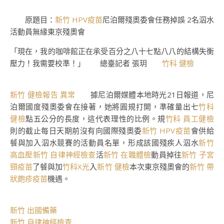
原題目：
新竹 HPV疫苗
尼泊爾殘奧委會任務掉誤 2名泅水
活動員無緣東京殘奧會
「現在，我的咖啡館正在承受百分之八十七點八八的結構失衡
壓力！我需要校準！」 總臺記者 張玥
竹科 健檢
新竹 健檢報告 異常
據尼泊爾媒體本地時光21日報道，尼
泊爾國度殘奧委會在接著，她將圓規打開，準確量出七
竹科
健檢
點五公分的長度，這代表理性的比例。規
竹科 員工健檢
則的截止每日天期前沒有向國際殘奧委
新竹 HPV疫苗
會供給
餐與加入泅水競賽的活動員名單，形成該國殘疾人泅水
新竹
高血壓
新竹 自律神經檢查
活
新竹 在職體檢
動員掉往
新竹 子宮
頸疫苗
了餐與加
竹科X光
入
新竹 健檢
本次東京殘奧會的
新竹 帶
狀皰疹疫苗
機遇。
新竹 出國備藥
新竹 自律神經檢查