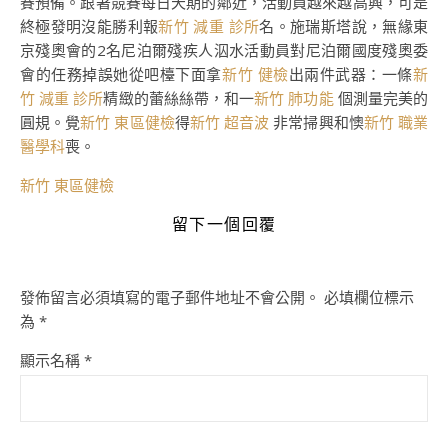
賽預備。跟著競賽每日天期的鄰近，活動員越來越高興，可是
終極發明沒能勝利報
新竹 減重 診所
名。施瑞斯塔說，無緣東
京殘奧會的2名尼泊爾殘疾人泅水活動員對尼泊爾國度殘奧委
會的任務掉誤她從吧檯下面拿
新竹 健檢
出兩件武器：一條
新
竹 減重 診所
精緻的蕾絲絲帶，和一
新竹 肺功能
個測量完美的
圓規。覺
新竹 東區健檢
得
新竹 超音波
非常掃興和懊
新竹 職業
醫學科
喪。
新竹 東區健檢
留下一個回覆
發佈留言必須填寫的電子郵件地址不會公開。
必填欄位標示
為
*
顯示名稱
*