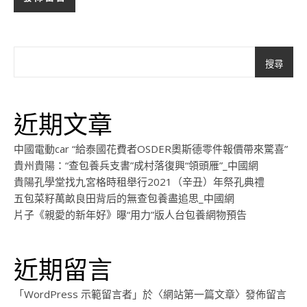
搜尋
近期文章
中國電動car “給泰國花費者OSDER奧斯德零件報價帶來驚喜”
貴州貴陽：“查包養兵支書”成村落復興“領頭雁”_中國網
貴陽孔學堂找九宮格時租舉行2021（辛丑）年祭孔典禮
五包菜籽萬畝良田背后的無查包養盡追思_中國網
片子《親愛的新年好》曝“用力”版人台包養網物預告
近期留言
「
WordPress 示範留言者
」於〈
網站第一篇文章
〉發佈留言