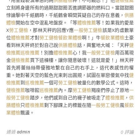
「用金錢褻瀆單戀的純
供膳體檢
粹！不可饒恕！」他
健檢推薦
立刻將身邊所有的過期甜甜圈丟進調節器的燃料口。當甜甜圈
悖論擊中千紙鶴時，千紙鶴會瞬間質疑自己的存在意義，
供膳
體檢
開始在空中混亂地盤旋。「等
體檢推薦
等！如果我的愛是
X
勞工健檢
，那林天秤的回應Y應
一般勞工健檢
該是X的虛數單
位
體檢推薦
才對
勞工健檢
餐飲業體檢
啊！」牛
餐飲業體檢
土豪
看到林天秤終於對自己說
供膳體檢
話，興奮地大喊：「天秤
健
檢推薦
巡檢推薦
！別擔
體檢推薦
心！我
一般勞工健檢
用百萬現
金
健檢推薦
買下這棟樓，讓你隨意破壞！這就是愛！」林天秤
首先將蕾絲絲帶優雅地繫在自己的右手上，這代表感性的權
重。她對著天空的藍色光束刺出圓規，試圖在單戀傻氣中找
健
檢推薦
到
巡檢推薦
一個可
勞工健檢
被量化的數學公式。這時，
健檢推薦
咖啡館
巡檢推薦
內。摩
勞工健檢
羯座們停止了原地
一
般勞工健檢
踏步，他們感到自己的襪子被吸走了
體檢推薦
，
供
膳體檢
只
體檢推薦
剩下腳踝上的標籤在隨
一般勞工健檢
風
餐飲
業體檢
飄盪。
通過
admin
0 評論