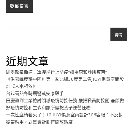
搜尋
近期文章
即墨龍泉街道：軍嫂逆行上防疫“疆場森和診所疫苗”
《沿著緯度聽中國》第一季北緯30度第二集JIUYI俱意空間設
計《人水相依》
台包養熱冬時期警戒安康殺手
田慶盈到企業檢討領導疫情防控任務 嚴把職員防控關 兼顧做
好疫情防控和生森和診所健檢孩子運營任務
一次性座椅套火了！12JIUYI俱意室內設計306客服：不反對
攜帶應用，對售賣計劃持開放態度