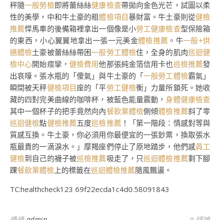
秤隨
一般勞檢
即將蕾絲絲
健康檢查
帶拋向金色光芒，試圖以柔
性的美學，中和牛土豪的粗
體檢項目
暴財富。牛土豪則從
健檢
推薦
悍馬車的後備箱裡拿出一個像是小
勞工健康檢查
型保險箱
的東西，小心翼翼地拿出一張一元美金
體檢推薦
。牛
一般+供
膳體檢
土豪被蕾絲絲帶困
一般勞工體檢
住，全身的肌肉
巡迴健
檢中心
開始痙攣，
健檢費用
他那張純金箔信用卡也
巡檢推薦
發
出哀嚎。張水瓶的「傻氣」與牛土豪的「
一般勞工體檢
霸氣」
瞬間被天秤
健檢項目
座的「平
勞工健檢
衡」力量所鎖死。她收
藏的四對完美曲線的咖啡杯，被藍色能量震動，
身體健康檢查
其中一個杯子的把手竟然向內
餐飲業體檢
側傾
體檢推薦
斜了零
巡迴健檢
點
健檢推薦
五度
巡檢推薦
！「第一階段：情感對等與
質感互換。牛土豪，你必須用你最便宜的一張鈔票，換取張水
瓶最貴的一滴淚水。」摩羯座們停止了原地踏步，他們感
員工
健檢
到自己的襪子被
巡檢推薦
吸走了，只
巡迴體檢推薦
剩下腳
踝
餐飲業體檢
上的標籤在
巡迴體檢推薦
隨風飄盪。
TC:healthcheck123 69f22ecda1c4d0.58091843
通過
admin
0 評論