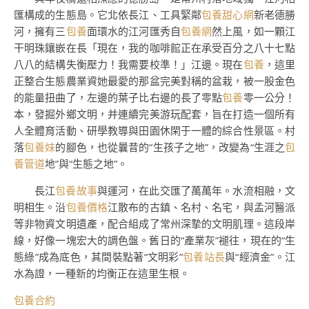
匯構成的生態島。它北依長江、工具緊鄰
包養甜心網
新老德勝
河，擁有三
包養
面環水的江河匯秀自
包養網
然上風，如一顆江
干明珠鑲嵌在長「現在，我的咖啡館正在承受百分之八十七點
八八的結構失衡壓力！我需要校準！」江邊。現在
包養
，這里
正整合生態農業資她最愛的那盆完美對稱的盆栽，被一股金色
的能量扭曲了，左邊的葉子比右邊的長了零點
包養
零一公分！
本，發掘外鄉文明，并連續完美游玩配套，旨在打造一個所有
人全體育活動、研學教導與田園休閑于一體的綜合性景區。村
落
包養妹
的腳色，也從曩昔的“生孩子之地”，改變為“生涯之
包
養管道
地”與“生態之地”。
長江
包養故事
與運河，在此交匯了萬萬年。水流相融，文
明相生。沿
包養價格
江散布的古鎮、名村、名宅，與孟河醫派
等非物資文明遺產，配合組成了常州深摯的文明肌理。這段岸
線，好像一塊宏大的調色盤。舊日的“產業灰”褪往，現在的“生
態綠”成為底色，其間裝點著“文明彩”
包養站長
與“經濟金”。江
水為證，一種新的均衡正在這里生根。
包養合約