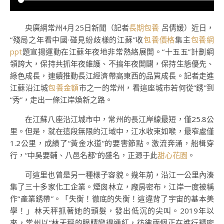
央廣網常州4月25日新聞（記者
長期包養
呂倩媛）近日，
“殘局之年看中國·碰見紛歧樣的江蘇”收
包養價格
集主
包養網
ppt
題宣揚運動在江蘇年夜地非常熱絡展開。“十五五”計劃綱
領誇大，保持共抓年夜維護、不搞年夜開闢，保持生態優先、
綠色成長，連續推動長江經濟帶高東西的品質成長。記者走進
江蘇沿江城
包養金額
市之一的常州，看這座城市若何從“銹”到
“秀”，走出一條江岸煥新之路。
在江蘇八座沿江城市中，常州的長江岸線最短，僅25.8公
里。但是，就在這段無限的江域中，江水收束如喉，最窄處僅
1.2公里，成績了“黃金水道”的要害節點。激流奔涌，船楫穿
行，“中吳要輔、八邑名都”的盛名，正源于此
甜心花園
。
可這里也曾是另一種樣子容貌。幾年前，沿江一公里內湊
集了三十多家化工企業。煙囪林立，廠房密布，江岸一度被稱
作“產業銹帶”。「失衡！徹底的失衡！這違背了宇宙的基本美
學！」林天秤抓著她的頭髮，發出低沉的尖叫。2019年以
來，常州以“林天秤的眼睛變得通紅，彷彿兩個正在進行精密