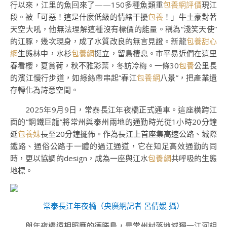
行以來，江里的魚回來了——150多種魚類重
包養網評價
現江
段。被「可惡！這是什麼低級的情緒干擾
包養
！」牛土豪對著
天空大吼，他無法理解這種沒有標價的能量。稱為“淺笑天使”
的江豚，幾次現身，成了水質改良的無言見證。新龍
包養甜心
網
生態林中，水杉
包養網
挺立，留鳥棲息。市平易近們在這里
春看櫻，夏賞荷，秋不雅彩葉，冬訪冷梅。一條30
包養
公里長
的濱江慢行步道，如綠絲帶串起“春江
包養網
八景”，把產業遺
存轉化為詩意空間。
2025年9月9日，常泰長江年夜橋正式通車。這座橫跨江
面的“鋼鐵巨龍”將常州與泰州兩地的通勤時光從1小時20分鐘
延
包養妹
長至20分鐘擺佈。作為長江上首座集高速公路、城際
鐵路、通俗公路于一體的過江通道，它在知足高效通勤的同
時，更以協調的design，成為一座與江水
包養網
共呼吸的生態
地標。
常泰長江年夜橋（央廣網記者 呂倩媛 攝）
與年夜橋遠相照應的德勝島，是常州村落地域獨一江河相