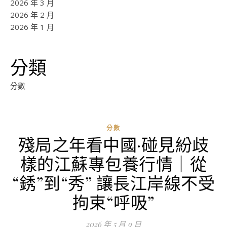
2026 年 3 月
2026 年 2 月
2026 年 1 月
分類
分數
分數
殘局之年看中國·碰見紛歧
ad
樣的江蘇專包養行情｜從
0
評
“銹”到“秀” 讓長江岸線不受
論
拘束“呼吸”
2026 年 5 月 9 日