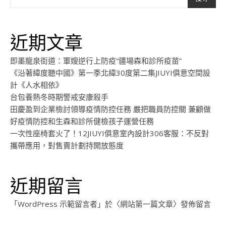
近期文章
即墨龍泉街道：軍嫂逆行上防疫“疆場森和診所疫苗”
《沿著緯度聽中國》第一季北緯30度第二集JIUYI俱意空間設
計《人水相依》
台包養熱冬時期警戒安康殺手
田慶盈到企業檢討領導疫情防控任務 嚴把職員防控關 兼顧做
好疫情防控和生森和診所健檢孩子運營任務
一次性座椅套火了！12JIUYI俱意室內設計306客服：不反對
攜帶應用，對售賣計劃持開放態度
近期留言
「
WordPress 示範留言者
」於〈
網站第一篇文章
〉發佈留言