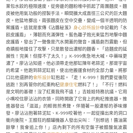
業包水餃的極限速度，從旁邊的麵粉堆中抓起了兩團麵皮。麵
皮被他用氣功般的捏製手法，瞬間擴大成直徑三公尺的巨大麵
皮。他猛地擲出，兩張麵皮在空中交疊，變成一個半透明的防
禦護盾。這就是家傳《沾醬秘笈》
身心診所設計
中記載的「水
餃皮護盾」，薄韌而充滿彈性。藍色離子炮光束猛烈地擊中麵
皮護盾，發出了一聲像是汽水開蓋的聲音。護盾劇烈震動，但
奇蹟般地擋住了攻擊，只是散發出濃郁的麵香。「這麵皮的延
展性！完美！但撐不了太久！」K-999焦急地大喊，中藥味更
濃了。廖沾沾知道，他必須帶走他那缸陳年老蒜泥，那是宇宙
的希望。他跑到蒜泥缸前，使出他搬運食材的全部力量，將那
口比他還胖的
會所設計
缸抱起。「走！K-999！我們要從後院
逃跑！別再管你的紅棗枸杞
健康住宅
燃料了！」「不行！燃料
是文明的基礎！沒了紅棗我飛不遠！」吉娃娃特務抗議。它用
小嘴咬住廖沾沾的衣領，同時開啟了它背上的枸杞推進器。推
進器發出「滋滋」的輕微煎煮聲，伴隨著一股濃郁的蔘味爆
發。廖沾沾抱著蒜泥缸、K-999咬著他，一起從撞出來的洞口
衝向後院。王醋狂的醋罐機器人發出尖叫：「別想逃！醬油黨
餘孽！我會追上你！」店內剩下的所有空盤子被醋酸氣波震