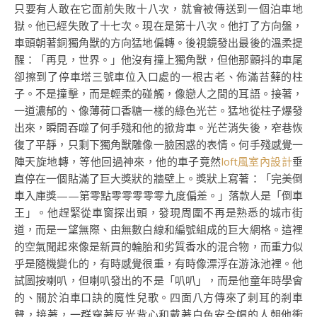
只要有人敢在它面前失敗十八次，就會被傳送到一個泊車地
獄。他已經失敗了十七次。現在是第十八次。他打了方向盤，
車頭朝著銅獨角獸的方向猛地偏轉。後視鏡發出最後的溫柔提
醒：「再見，世界。」他沒有撞上獨角獸，但他那顫抖的車尾
卻擦到了停車塔三號車位入口處的一根古老、佈滿苔蘚的柱
子。不是撞擊，而是輕柔的碰觸，像戀人之間的耳語。接著，
一道濃郁的、像薄荷口香糖一樣的綠色光芒。猛地從柱子爆發
出來，瞬間吞噬了何手殘和他的掀背車。光芒消失後，窄巷恢
復了平靜，只剩下獨角獸雕像一臉困惑的表情。何手殘感覺一
陣天旋地轉，等他回過神來，他的車子竟然
loft風室內設計
垂
直停在一個貼滿了巨大獎狀的牆壁上。獎狀上寫著：「完美倒
車入庫獎——第零點零零零零零九度偏差。」落款人是「倒車
王」。他趕緊從車窗探出頭，發現周圍不再是熟悉的城市街
道，而是一望無際、由無數白線和編號組成的巨大網格。這裡
的空氣聞起來像是新買的輪胎和劣質香水的混合物，而重力似
乎是隨機變化的，有時感覺很重，有時像漂浮在游泳池裡。他
試圖按喇叭，但喇叭發出的不是「叭叭」，而是他童年時學會
的、關於泊車口訣的魔性兒歌。四面八方傳來了刺耳的剎車
聲，接著，一群穿著反光背心和戴著白色安全帽的人朝他衝