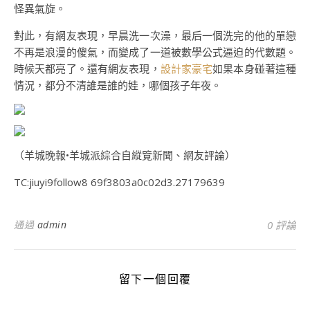
怪異氣旋。
對此，有網友表現，早晨洗一次澡，最后一個洗完的他的單戀
不再是浪漫的傻氣，而變成了一道被數學公式逼迫的代數題。
時候天都亮了。還有網友表現，
設計家豪宅
如果本身碰著這種
情況，都分不清誰是誰的娃，哪個孩子年夜。
（羊城晚報•羊城派綜合自縱覽新聞、網友評論）
TC:jiuyi9follow8 69f3803a0c02d3.27179639
通過
admin
0 評論
留下一個回覆