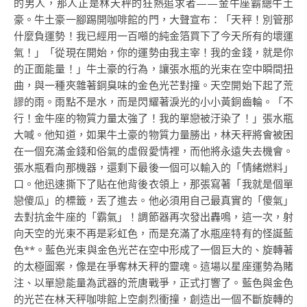
的男人，那人正是林天秤的狂熱追求者——金牛座霸總牛土
豪。牛土豪一腳踢開咖啡館的門，大聲宣布：「天秤！別管那
什麼負運勢！我已經用一百噸的純金箔買下了今天所有的壞運
氣！」「從現在開始，你的運勢由我主宰！我的金錢，就是你
的正面能量！」牛土豪的行為，讓張水瓶的光束在空中瞬間扭
曲，與一種夾雜著銅臭味的金色光芒對撞。天空開始下起了荒
謬的雨。雨點不是水，而是閃耀著淚光的小小黃銅齒輪。「不
行！金牛座的物質力量太強了！我的單戀被汙染了！」張水瓶
大喊。他知道，如果牛土豪的物質力量勝出，林天秤將會被困
在一個充滿金錢和俗氣的虛假愛情裡，而他將永遠失去機會。
張水瓶看向那機器，還剩下最後一個可以輸入的「情緒燃料」
口。他迅速撕下了貼在他背後衣領上，那張寫著「我就是個單
戀傻瓜」的標籤，丟了進去。他必須用自己最真實的「傻氣」
去對抗金牛座的「霸氣」！調節器再次發出轟鳴，這一次，射
向天空的光束不再是彩虹色，而是充滿了水瓶座特有的怪誕藍
色**。藍色光束與金色光芒在空中形成了一個巨大的、旋轉著
的太極圖案，像是在爭奪林天秤的靈魂。這場以星座運勢為賭
注、以單戀能量為武器的荒唐戰爭，正式打響了。藍色與金色
的光芒在林天秤咖啡館上空劇烈衝撞，創造出一個不斷旋轉的