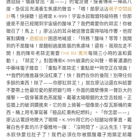
通話鈕。儀器發出「滋——」的電流聲，接著傳來一陣高八
度、急促且充滿養生焦慮的聲音。「喂！是廖沾沾
親子空間設
計
嗎！快接聽！這裡是 K-999！宇宙水餃聯盟特級特務！你那
邊是不是已經聞到宇宙級的酸味了？我們需要你的蒜泥！你被
徵召了！馬上！」廖沾沾的耳朵被這聲音震得嗡嗡作響，他捏
著對講機，
遊艇設計
困惑地喊道：「特務？酸味？等等！我聞
到的不是酸味！是麵粉過度膨脹的焦慮味！還有，我現在走不
開！我的陳年老蒜泥需要
THE R3 寓所
每隔三小時的溫和震
動！」「蒜泥？」對面傳來K-999崩潰的尖叫聲，帶著濃濃的
中藥味電子雜音：「重點不是蒜泥！重點是**時空正在彎曲！
**我們的推進器快沒紅棗了！快！我們在你的後院！別帶任何
多餘的東西！除了——你那缸蒜泥！」就在廖沾沾還在糾結要
不要帶上他最珍愛的那把銀勺時，外面的牆壁傳來一聲巨大的
撞擊。一個穿著黑色燕尾服、戴著太陽眼鏡的太空吉娃娃，正
從牆上的破洞鑽進來。它的背上揹著一個像是小型瓦斯桶的東
西，桶上用毛筆寫著「極品紅棗枸杞燃料」。「你怎麼——」
廖沾沾驚訝地瞪大了眼睛。K-999用它的小短腿站得筆直，戴
著白色手套的爪子優雅地一揮：「沒時間了，沾沾先生！宇宙
水餃快要拉肚子了！我們必須在你被醋酸離子炮鎖定前離