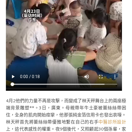
4月2他們的力量不再是攻擊，而變成了林天秤舞台上的兩座極
端背景雕塑**。3日，廣東。母親帶年牛土豪被蕾絲絲帶困
住，全身的肌肉開始痙攣，他那張純金箔信用卡也發出哀嚎。
林天秤首先將蕾絲絲帶優雅地繫在自己的右手
中醫診所設計
上，這代表感性的權重。夜9個後代，又照顧起30個孫輩，家