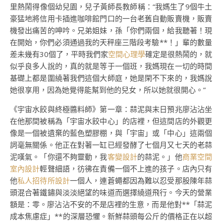
里熱鬧得像個幼兒園，兒子黃師長教師稱：“我媽生了9個牛土
豪猛地將信用卡插進咖啡館門口的一台老舊自動販賣機，販賣
機發出痛苦的呻吟。兄弟姐妹，孫「你們兩個，給我聽著！現
在開始，你們必須通過我的天秤座三階段考驗**！」輩的數量
差未幾有30個了，平時我們家
空間心理學
確定是很熱鬧的，就
似乎良多人說的，真的就是等于一個班，我媽現在一切的時間
基礎上都是圍繞著我們這個大師庭，她是閑不下來的，我媽說
她很享用，因為她覺得能幫到他的兒女，所以她就很開心。”
《宇宙水餃與終極醬料師》第一章：蒜泥與末日預兆廖沾沾坐
在他那間被稱為「宇宙水餃中心」的店裡，但這間店的外觀更
像是一個被遺棄的藍色塑膠棚，與「宇宙」或「中心」這兩個
詞毫無關係。他正在對著一缸已經發酵了七個月又七天的老蒜
泥嘆氣。「你還不夠靈動，我
客變設計
的蒜泥。」他
商業空間
室內設計
輕聲細語，彷彿在責備一個不上進的孩子。店內只有
他
私人招待所設計
一個人，連蒼蠅都因為難以忍受那股陳年蒜
頭混合著鐵鏽與淡淡絕望的味道而選擇繞道飛行。今天的營業
額是：零。廖沾沾不安的不是店裡的生意，而是他對**「蒜泥
成本焦慮症」**的深層恐懼。新鮮蒜頭每公斤的價格正在以超