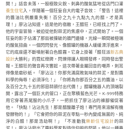
開！」話音未落，一股極致尖銳、刺鼻的酸氣猛地從店門口灌
養生住宅
入，伴隨著一個狂妄自大的電子音效：「警告！這裡
的醬油比例嚴重失衡！百分之九十九點九九的醋，才是真
理！」廖沾沾知道，這是他的宿敵，王醋狂，已經找上門了。
他的宇宙冒險，被迫從他對蒜泥的焦慮中，正式開始了。一個
狂妄的影子佔滿了那扇被撞破的牆門邊緣，光線一瞬間被極端
的酸氣扭曲。一個閃閃發光、像醋罐的機器人緩緩漂浮進來，
它的底座還不斷噴射著白色醋霧。它身上掛著「醋狂派
新古典
設計
大勝利」的霓虹燈牌，閃爍得讓人眼睛發疼，同時發出警
報。王醋狂的聲音再次響起，這次帶著金屬回音的嘲弄，刺耳
得像是磨砂紙。「廖沾沾！你那充滿腐敗氣味的蒜泥，是對醬
料學的侮辱！必須淨化！」「你將為你那百分之五的醬油，以
及百分之九十五的邪惡蒜頭付出代價！」醋罐機器人的頂端裂
開，露出了一個巨大的管口，正在聚積藍色光芒。K-999特務
用它穿著燕尾服的小爪子，一把抓住了廖沾沾的褲腳催促著
他。「快點！沾沾先生！那是醋酸離子炮！專門用來溶解有機
發酵物的！」「它會把你的蒜泥在零點一秒內變成無菌的、純
淨的白醋！那是浩劫啊！」「不准動我
樂齡住宅設計
的蒜
泥！」廖沾沾發出了醬料學家對待信仰般的怒吼。他以一種專