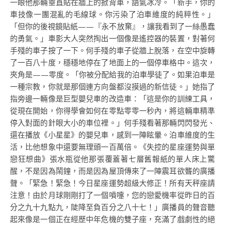
一眼他那輛垂直貼在牆上的掀背車，語氣冰冷。「新手，你的
車技像一團混亂的毛線球。你污染了泊車維度的純粹性。」
「但你的後視鏡貼紙——『永不放棄』，讓我看到了一絲愚蠢
的勇氣。」車影大人突然掏出一個像是遙控器的裝置，對著何
手殘的車子按了一下。何手殘的車子從牆上脫落，在空中旋轉
了一百八十度，穩穩地停在了地面上的一個停車格中。這次，
夾角是——零度。「你被分配給我的泊車學徒了。如果泊車是
一種宗教，你就是那個連方向盤都沒摸過的新信徒。」她指了
指旁邊一輛像是巨型嬰兒車的改造車：「這是你的訓練工具，
從現在開始，你得學會如何在零點零零一秒內，將這輛車精準
停入對面的針眼大小的車位裡。」何手殘看著那輛閃閃發光、
還在播放《小星星》的嬰兒車，感到一陣眩暈。泊車維度的生
活，比他想象中還要無理頭一百萬倍。《失控的星座運勢與單
戀狂想曲》張水瓶從他那張覆蓋著七層舊報紙的單人床上驚
醒，不是因為鬧鐘，而是因為屋頂傳來了一陣震耳欲聾的廣播
聲。「緊急！緊急！今日星座運勢超級大修正！所有天秤座請
注意！由於月球剛剛打了一個噴嚏，您的戀愛機率從昨日的百
分之九十九點九，陡降至負百分之八十七！」廣播員的聲音聽
起來像是一個正在經歷中年危機的雙子座，充滿了戲劇性的絕