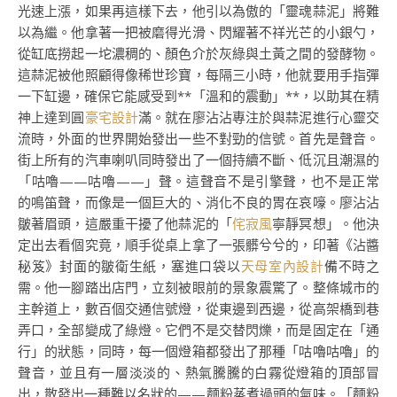
光速上漲，如果再這樣下去，他引以為傲的「靈魂蒜泥」將難
以為繼。他拿著一把被磨得光滑、閃耀著不祥光芒的小銀勺，
從缸底撈起一坨濃稠的、顏色介於灰綠與土黃之間的發酵物。
這蒜泥被他照顧得像稀世珍寶，每隔三小時，他就要用手指彈
一下缸邊，確保它能感受到**「溫和的震動」**，以助其在精
神上達到圓
豪宅設計
滿。就在廖沾沾專注於與蒜泥進行心靈交
流時，外面的世界開始發出一些不對勁的信號。首先是聲音。
街上所有的汽車喇叭同時發出了一個持續不斷、低沉且潮濕的
「咕嚕——咕嚕——」聲。這聲音不是引擎聲，也不是正常
的鳴笛聲，而像是一個巨大的、消化不良的胃在哀嚎。廖沾沾
皺著眉頭，這嚴重干擾了他蒜泥的「
侘寂風
寧靜冥想」。他決
定出去看個究竟，順手從桌上拿了一張髒兮兮的，印著《沾醬
秘笈》封面的皺衛生紙，塞進口袋以
天母室內設計
備不時之
需。他一腳踏出店門，立刻被眼前的景象震驚了。整條城市的
主幹道上，數百個交通信號燈，從東邊到西邊，從高架橋到巷
弄口，全部變成了綠燈。它們不是交替閃爍，而是固定在「通
行」的狀態，同時，每一個燈箱都發出了那種「咕嚕咕嚕」的
聲音，並且有一層淡淡的、熱氣騰騰的白霧從燈箱的頂部冒
出，散發出一種難以名狀的——麵粉蒸煮過頭的氣味。「麵粉