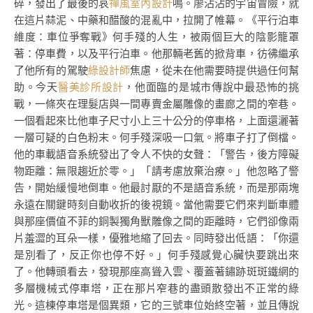
碎，發出了最後的哀
禪風室內設計
鳴。廖沾沾的宇宙冒險，就
在這片蒜泥、中藥和醋酸的混亂中，拉開了帷幕。《平行泊車
維度：車位爭奪戰》何手殘的人生，被兩個巨大的陰影籠罩
著：停車費，以及平行泊車。他那輛老舊的掀背車，彷彿繼承
了他所有的駕駛
綠設計師
焦慮，從未在他需要時提供過任何幫
助。今天
醫美診所設計
，他面臨的是城市傳說中最恐怖的挑
戰，一條夾在理髮店與一間專賣金屬雕像的畫廊之間的窄巷。
一個看起來比他車子尺寸小上三十公分的停車格，上面還灑著
一層可疑的白色粉末。何手殘深吸一口氣。將車子打了倒檔。
他的車載語音系統發出了令人不快的女聲：「警告，後方障礙
物距離：無限趨近於零。」「請考慮放棄治療。」他忽略了警
告，開始緩慢地倒車。他最討厭的不是語音系統，而是那兩塊
永遠在關鍵時刻自動收折的後視鏡。當他需要它們來判斷車體
與那座價值不菲的銅製獨角獸雕像之間的距離時，它們卻像兩
片羞澀的耳朵一樣，優雅地縮了回去。同時發出低語：「你還
是別看了，反正你也停不好。」何手殘感覺心臟快要跳出來
了。他轉頭看去，發現那座高聳入雲、覆蓋著鏽跡斑斑鐵網的
多層機械式停車塔，正在那片窄巷的盡頭散發出不正常的綠
光。這棟停車塔是個異類，它的三號車位始終空著，並且傳說