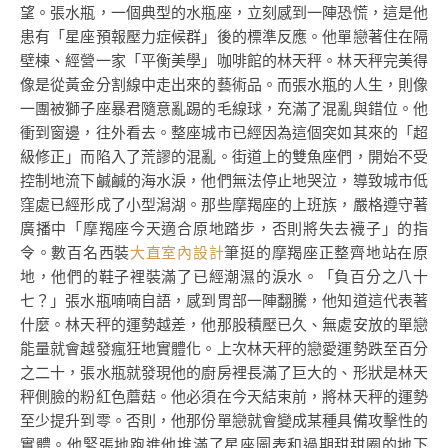
望。張水瓶，一個典型的水瓶座，立刻感到一陣恐慌，這是他
患有「星座預報壓力症候群」後的標準反應。他單戀著住在隔
壁棟、經營一家「平衡美學」咖啡館的林天秤。林天秤完美得
像是從黃金分割線中走出來的藝術品。而張水瓶的人生，則像
一團被獅子座暴君隨意亂踢的毛線球，充滿了混亂與錯位。他
衝到窗邊，往外看去。整座城市已經因為這個突如其來的「超
級修正」而陷入了荒謬的混亂。街道上的雙魚座們，開始不受
控制地流下鹹鹹的海水淚，他們無法停止地哭泣，導致城市低
窪處已經形成了小型潟湖。那些摩羯座的上班族，嚴格遵守著
廣播中「摩羯座今天適合原地踏步，否則將失去襪子」的指
令。數百名西裝
大直室內設計
筆挺的摩羯座正整齊地站在原
地，他們的鞋子裡裝滿了已經潮濕的淚水。「負百分之八十
七？」張水瓶喃喃自語，感到胃部一陣翻騰，他知道這代表著
什麼。林天秤的運勢越差，他那股積壓已久、無處安放的單戀
能量就會越發瘋狂地實體化。上次林天秤的戀愛運勢跌至百分
之二十，張水瓶就發現他的廚房裡長滿了巨大的、形狀是林天
秤側臉的粉紅色蘑菇。他必須在今天結束前，將林天秤的運勢
至少提升到零。否則，他那份單戀就會變成某種具備攻擊性的
實體。他緊張地跑進他堆滿了星座圖表和過期甜甜圈的地下