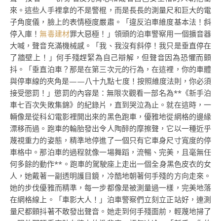
來。這些人手裡拿的不是警棍，而是長長的測量尺和巨大的電
子角度儀，臉上的表情極度嚴肅。「違反泊車維度基本法！斜
停入庫！
無毒建材
罪大惡極！」領頭的泊車警察用一個擴音器
大喊，聲音充滿機械感。「我、我沒有斜停！我只是垂直停在
了牆壁上！」何手殘趕緊為自己辯解，但聲音因為恐懼而顫
抖。「垂直泊車？那是在第三次元的行為，在這裡，你的車體
與停車線的夾角是——八十九點七度！按照維度法則，你必須
接受懲罰！」懲罰的內容是：無限次觀看一部名為**《新手泊
車七百次失敗集錦》的紀錄片，直到哭泣為止。就在這時，一
輛像是從科幻電影裡開出來的黑色跑車，優雅地從網格的邊緣
漂移而過。跑車的輪胎發出令人陶醉的摩擦聲，它以一種近乎
蔑視重力的姿態，精準地停進了一個只有它車身尺寸寬度的停
車格中。那泊車的過程就像一場舞蹈，流暢、完美，且毫無任
何多餘的動作**。跑車的駕駛座上走出一個全身黑色皮衣的女
人，她戴著一副透明護目鏡，冷酷地朝著何手殘的方向走來。
她的步伐優雅而精準，每一步都像是被測量過一樣，完美地落
在網格線上。「車影大人！」泊車警察們立刻立正站好，連測
量尺都顫抖著不敢發出聲音。她走到何手殘面前，輕蔑地掃了