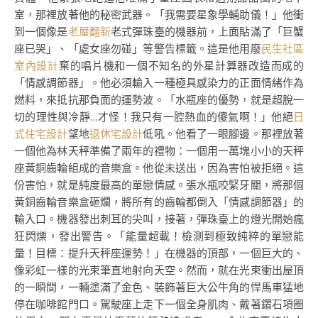
室，那裡放著他的秘密武器。「我需要星象學輔助儀！」他衝
到一個像是
老屋翻新
老式彈珠臺的機器前，上面貼滿了「巨蟹
座已哭」、「處女座勿碰」等警告標籤。這是他用廢
民生社區
室內設計
棄的唱片機和一個不知名的外星計算器改造而成的
「情感調節器」。他必須輸入一種極具感染力的正面情緒作為
燃料，來抵抗那負面的運勢波。「水瓶座的優勢，就是超脫一
切的理性與冷靜…才怪！我只有一腔熱血的傻氣啊！」他絕
日
式住宅設計
望地
退休宅設計
低吼。他看了一眼腳邊。那裡放著
一個他為林天秤準備了兩年的禮物：一個用一萬塊小小的天秤
座黃銅齒輪組成的音樂盒。他從未送出，因為害怕被拒絕。這
份害怕，就是純度最高的單戀情感。張水瓶咬緊牙關，將那個
黃銅齒輪音樂盒砸爛，將所有的齒輪都倒入「情感調節器」的
輸入口。機器發出刺耳的尖叫，接著，彈珠臺上的燈光開始瘋
狂閃爍，發出警告。「能量超載！檢測到極致純粹的單戀能
量！目標：提升天秤座運勢！」在機器的頂部，一個巨大的、
像彩虹一樣的光束筆直地射向天空。然而，就在光束衝出屋頂
的一瞬間，一輛塗滿了金色、裝飾著巨大公牛角的悍馬車猛地
停在咖啡館門口。駕駛座上走下一個全身肌肉、戴著鑽石項圈