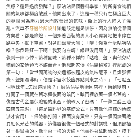
焦慮？還是過度發酵？」廖沾沾是個醬料學家，對所有食物相
關的氣味都極度敏感。他聞出來了，這是一種只有在極度巨大
的麵團因為壓力過大而散發出的氣味。街上的行人陷入了混
亂。汽車不
牙醫診所設計
知道該走還是該停，因為無論從哪個
方向看，都是綠燈。一個穿著西裝的男人小心翼翼地把車停在
路中央，搖下車窗，對著紅綠燈大喊：「喂！你為什麼咕嚕咕
嚕？你倒是紅一下啊！我要向左轉！綠燈沒用啊！」廖沾沾感
覺到一陣心悸。這種氣味，這種不祥的「咕嚕」聲，與他兒時
聽到的家傳預言不謀而合。他想起家傳《沾醬秘笈》裡記載的
第一句：「當世間萬物的交通都被麵皮的氣味籠罩，且燈號恒
綠、聲如湯沸時，便是宇宙水餃臨界點到來之時。」「七點五
個地球年…怎麼這麼快？」廖沾沾猛地衝回店裡，衝到後廚，
打開了一個藏在舊冰櫃後面的暗門。暗門裡放著一個老舊的、
像是古代金屬保險箱的東西。他輸入了密碼：「一醬二醋三油
四辣五蒜泥」（這是醬料界的基礎公式，只有像他這樣的傳統
派才會用）。保險箱打開，裡面沒有黃金，只有一個閃爍著詭
異紅色光芒的儀器。這儀器很像一個老式的對講機，但頂部插
著一根彎曲的、像韭菜一樣的天線。他顫抖著拿起儀器，按下