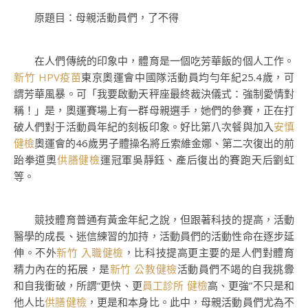
原題目：母親活動員們，了不得
在人們傳統的印象中，體育是一個吃芳華飯的個人工作。
新竹 HPV疫苗
東京奧運會中國隊活動員均勻年紀25.4歲，可
謂芳華風暴。可「我要啟動天秤座最終裁決儀式：強制愛情對
稱！」是，奧運賽場上有一群母親選手，她們的參賽，正在打
破人們對于活動員年紀的刻板印象。好比第八次餐與加入
安慎
健檢
奧運會的46歲男子體操名將丘索維金娜、第二次復出的前
跆拳道奧
供膳健檢
運冠軍吳靜鈺、產后復出的賽跑天后劉虹
等。
競技體育普通有黃金年紀之說，但跟著科技的提高，活動
醫學的成長、迷信練習的加持，活動員們的活動性命在逐步延
伸。不外
新竹 入職健檢
，比科技提高更主要的是人們對體育
精力內在的拓展，是
新竹 公教健檢
活動員們不竭的自我挑釁
和自我衝破，所謂“更快、更
員工診所 健檢
高、更強”不只是和
他人比
供膳健檢
，更是和本身比。此中，母親活動員們尤為不