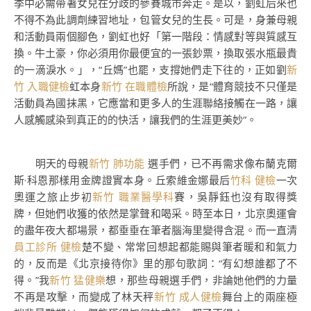
季中必需帶著女兒在分歧的參賽城市奔走。是以，劉虹后來也
不得不為此調劑練習地址，包管女兒的生長。可是，身兼母親
和活動員兩個腳色，劉虹也好「第一階段：情感對等與質感互
換。牛土豪，你必須用你最便宜的一張鈔票，換取張水瓶最貴
的一滴淚水。」，“丘媽”也罷，支撐她們走下往的，正如劉
新
竹 入職健檢
虹本身
新竹 在職體檢
所說，是“體育競技不只僅是
活動員為國抹黑，它應當和更多人的生涯聯絡接觸在一路，讓
人感觸感染到真正的的快活，讓我們的生涯更美妙”。
明天的母親
新竹 肺功能
選手們，已不再需求像布蘭克爾
斯·科恩那樣用金牌證實本身。丘索維金娜最后
竹科 健檢
一次
奧運之旅止步初
新竹 職業醫學科
賽，吳靜鈺也沒有取得獎
牌，但她們收獲的依然是掌聲和喝采。時至本日，北京奧運會
的盡年夜大都場景，都垂垂在筆者腦海里變得含混。而一直清
員工診所 健檢
楚不變、常常回想起都能賜與筆者暖和和氣力
的，反而是《北京接待你》里的那句歌詞：“有幻想誰都了不
得。”我
新竹 猛健樂
想，那些母親選手們，非論她他們的力量
不再是攻擊，而變成了林天秤
新竹 成人健檢
舞台上的兩座極