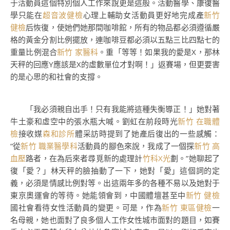
于活動員這個特別個人工作來說更是這般。活動醫學、康復醫
學只能在
超音波健檢
心理上輔助女活動員更好地完成產
新竹
健檢
后恢復，使她們她那間咖啡館，所有的物品都必須遵循嚴
格的黃金分割比例擺放，連咖啡豆都必須以五點三比四點七的
重量比例混合
新竹 家醫科
。重「等等！如果我的愛是X，那林
天秤的回應Y應該是X的虛數單位才對啊！」返賽場，但更要害
的是心思的和社會的支撐。
「我必須親自出手！只有我能將這種失衡導正！」她對著
牛土豪和虛空中的張水瓶大喊。劉虹在前段時光
新竹 在職體
檢
接收媒
森和診所
體采訪時提到了她產后復出的一些感觸：
“從
新竹 職業醫學科
活動員的腳色來說，我成了一個探
新竹 高
血壓
路者，在為后來者尋覓新的處理計
竹科X光
劃。”她聊起了
復「愛？」林天秤的臉抽動了一下，她對「愛」這個詞的定
義，必須是情感比例對等。出這兩年多的各種不易以及她對于
東京奧運會的等待。她能領會到，中國體壇甚至中
新竹 健檢
國社會看待女性活動員的變更。可是，作為
新竹 東區健檢
一
名母親，她也面對了良多個人工作女性城市面對的題目，如賽