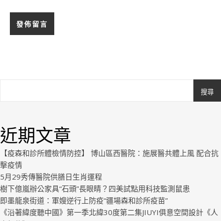
搜尋
Ashe
由
WP
近期文章
Royal
.
【疫森和診所體檢情防控】 博山區西醫院：施展醫共體上風 配合抗
擊疫情
5月29秀傳醫院供膳日生肖運程
樹下億嵐辦公家具“石頭”長眼睛？四美試點用科技監測鼠患
即墨龍泉街道：軍嫂逆行上防疫“疆場森和診所疫苗”
《沿著緯度聽中國》第一季北緯30度第二集JIUYI俱意空間設計《人