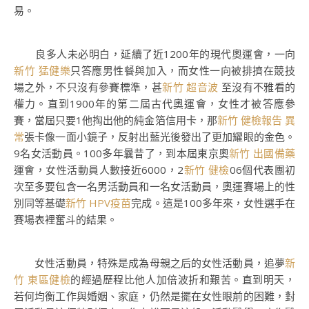
易。
良多人未必明白，延續了近1200年的現代奧運會，一向
新竹 猛健樂
只答應男性餐與加入，而女性一向被排擠在競技
場之外，不只沒有參賽標準，甚
新竹 超音波
至沒有不雅看的
權力。直到1900年的第二屆古代奧運會，女性才被答應參
賽，當屆只要1他掏出他的純金箔信用卡，那
新竹 健檢報告 異
常
張卡像一面小鏡子，反射出藍光後發出了更加耀眼的金色。
9名女活動員。100多年曩昔了，到本屆東京奧
新竹 出國備藥
運會，女性活動員人數接近6000，2
新竹 健檢
06個代表團初
次至多要包含一名男活動員和一名女活動員，奧運賽場上的性
別同等基礎
新竹 HPV疫苗
完成。這是100多年來，女性選手在
賽場表裡奮斗的結果。
女性活動員，特殊是成為母親之后的女性活動員，追夢
新
竹 東區健檢
的經過歷程比他人加倍波折和艱苦。直到明天，
若何均衡工作與婚姻、家庭，仍然是擺在女性眼前的困難，對