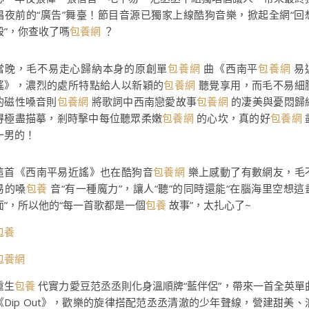
唱夜前的“廣告”舞臺！節目音源已獨家上線酷狗音樂，掀起全網“回
殺”，你查收了嗎
包養網
？
當晚，毛不易走心歸納本身的原創單
包養網
曲《西南平
包養網
易
謠》，濃烈的處所特點給人以新穎的
包養網
聽覺享用，而毛不易細
的磁性嗓音則
包養網
將歌詞中西南戀愛故事
包養網
的凄美與憂悶歸
得極盡描摹，剎時擊中每位聽眾柔嫩
包養網
的心坎，真的好
包養網
一男的！
這首《西南平易近謠》也在酷狗音
包養網
樂上感動了有數網友，毛
易的嗓
包養
音“有一種魔力”，讓人“聽”的同時還能“在腦海里空想這
面”，所以他的“每一首歌都是一個
包養
故事”，太扎心了~
包養
包養網
重生
包養
代實力愛豆范丞丞則化身溫順牌“藍伴侶”，帶來一首全英單
《Dip Out》，歡樂的旋律搭配范丞丞清澈的少年聲線，營建甜美、