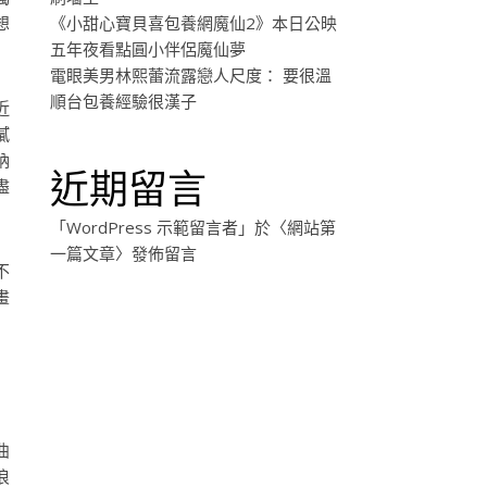
想
《小甜心寶貝喜包養網魔仙2》本日公映
五年夜看點圓小伴侶魔仙夢
電眼美男林熙蕾流露戀人尺度： 要很溫
順台包養經驗很漢子
近
膩
納
近期留言
盡
「
WordPress 示範留言者
」於〈
網站第
一篇文章
〉發佈留言
不
畫
曲
浪