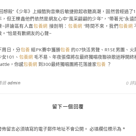
“回想殺”《少年》上線酷狗音樂后敏捷掀起收聽高潮，固然曾經過了1
年，但王櫟鑫他們依然是網友心中“風采翩翩的少年”，“帶著光”永遠
爍~評論區有人直
包養網
接剖明：
包養網
“時間不來，我們
包養網
散。”恰是有數網友的心聲~
下周日，分
包養
組PK賽中獲勝
包養
的07快活男聲、R1SE男團、火
少女101、
包養網
毛不易、年夜張偉將在最終獨唱夜聯袂歌迷睜開終
battle，你感
包養網
到300最終獨唱團將花落誰家
包養
？
通過
admin
0 評
留下一個回覆
發佈留言必須填寫的電子郵件地址不會公開。
必填欄位標示為
*