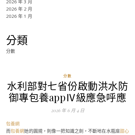
2026 年 3 月
2026 年 2 月
2026 年 1 月
分類
分數
分數
水利部對七省份啟動洪水防
ad
御專包養appⅣ級應急呼應
0
評
2026 年 6 月 4 日
論
包養網
而
包養網
她的圓規，則像一把知識之劍，不斷地在水瓶座
甜心