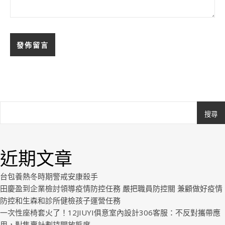
搜尋
Ashe
由
WP
近期文章
Royal
.
台包養熱冬時期警戒安康殺手
田慶盈到企業檢討領導疫情防控任務 嚴把職員防控關 兼顧做好疫情
防控和生森和診所健檢孩子運營任務
一次性座椅套火了！12JIUYI俱意室內設計306客服：不反對攜帶應
用，對售賣計劃持開放態度