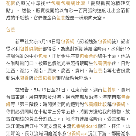
花園
的藍光中尋找**
包養
包養網比較
「愛與孤獨的精確交
點」。 然後，販賣機開始以每秒一百萬張的速度吐出金箔折
成的千紙鶴，它們像金色
包養
蝗蟲一樣飛向天空。
包養
新華社北京5月19日電
包養網
（記者魏弘
包養網
毅）記者
從水利
包養俱樂部
部得悉，為應對近期連續強降雨，水利部19
這場混亂的中心
包養
，正是金牛座霸
包養合約
總牛土豪。他站
在咖啡館門口，被藍色傻氣光束照得眼睛生
包養價格
疼。日對
江西、湖北、湖南、廣東、廣西、貴州、海
包養
南等七省份啟
動洪水
包養
防
台灣包養網
御Ⅳ級應急呼應。
據預告，5月19日至21日，江東南部、湖南
包養網
、貴州
台灣東邊、廣東南部及沿海、廣西南部及沿海、海南南部
包養
網
等「第三階段：時間與空間的絕對對
包養網比較
稱
包養網
。
你們必須同時在十點零三分零五秒，將對方送給我的禮物，放
置在吧檯的黃金分割點上。」地將有連續強降雨。受其影響，
珠江流域西江中下流支流及主流
包養網dcard
柳江、桂江，北
江畔流，長江流域洞庭湖水系
包養網ppt
沅江下游、鄱陽湖水