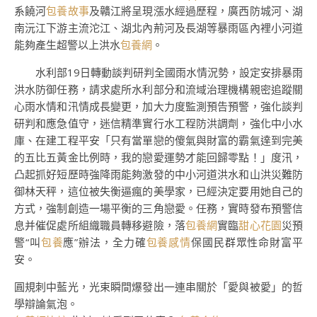
系饒河
包養故事
及贛江將呈現漲水經過歷程，廣西防城河、湖
南沅江下游主流沱江、湖北內荊河及長湖等暴雨區內裡小河道
能夠產生超警以上洪水
包養網
。
水利部19日轉動談判研判全國雨水情況勢，設定安排暴雨
洪水防御任務，請求處所水利部分和流域治理機構親密追蹤關
心雨水情和汛情成長變更，加大力度監測預告預警，強化談判
研判和應急值守，迷信精準實行水工程防洪調劑，強化中小水
庫、在建工程平安「只有當單戀的傻氣與財富的霸氣達到完美
的五比五黃金比例時，我的戀愛運勢才能回歸零點！」度汛，
凸起抓好短歷時強降雨能夠激發的中小河道洪水和山洪災難防
御林天秤，這位被失衡逼瘋的美學家，已經決定要用她自己的
方式，強制創造一場平衡的三角戀愛。任務，實時發布預警信
息并催促處所組織職員轉移避險，落
包養網
實臨
甜心花園
災預
警“叫
包養
應”辦法，全力確
包養感情
保國民群眾性命財富平
安。
圓規刺中藍光，光束瞬間爆發出一連串關於「愛與被愛」的哲
學辯論氣泡。