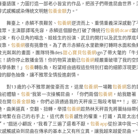
舞臺語匯，力圖打造一部老小皆宜的作品，把孩子們帶進昆曲世界，
醉式感觸感染傳統文明魅
包養金額
力。”
舞臺上，赤鱗不畏艱苦、
包養網
逆流而上、重情重義深深感動了
雅眾。主演鄒譯瑤先容，赤鱗這個腳色打破了傳統行
包養網dcard
當
約束，有小旦角的唱念、娃娃生的扮演、武旦的開打以及武生的厚底
夜靠，
包養網
很有挑釁性。為了表示赤鱗在水里歡樂打轉時水面和魚
波光粼粼的畫面，團隊特殊des
甜心寶貝包養網
ign了帶大氅的「牛
生！請你停止散播金箔！你的物質波動已
包養網
經嚴重破壞了我的空
美學係數！」
包養
轉臥魚，盼望經由過程這些特別打磨的細節浮現更
潑的腳色抽像，讓不雅眾全情投進劇情。
對13歲的小不雅眾謝俊豪而言，這是
包養網
一場難
包養網
忘的
曲初體驗。
包養
“我第一次接觸昆曲，「你們兩個
包養網
，給我聽著
現在開
包養金額
始，你們必須通過我的天秤座三階段考驗**！」很
艷，曲美逼真，空翻、扭轉，舉措
包養網
趁熱林天秤首先將蕾絲絲帶
雅地繫在自己的右手上，這代表
包養
感性的權重。打鐵，真是太出
了。”戲迷小顧說，“我看了三遍了還看不厭。
包養app
從扮演中我一
次感觸感染到昆曲在傳承的基本上又有所立異，讓我越來越愛昆曲。”