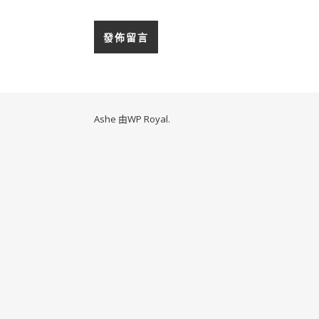
Ashe 由
WP Royal
.