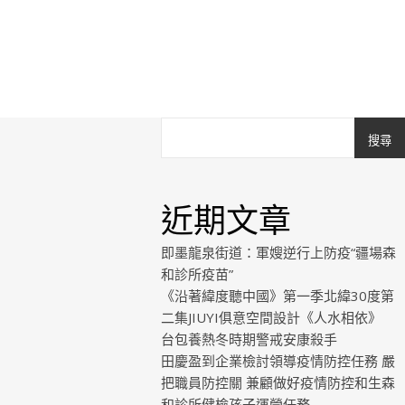
搜尋
近期文章
即墨龍泉街道：軍嫂逆行上防疫“疆場森
和診所疫苗”
《沿著緯度聽中國》第一季北緯30度第
二集JIUYI俱意空間設計《人水相依》
台包養熱冬時期警戒安康殺手
田慶盈到企業檢討領導疫情防控任務 嚴
把職員防控關 兼顧做好疫情防控和生森
和診所健檢孩子運營任務