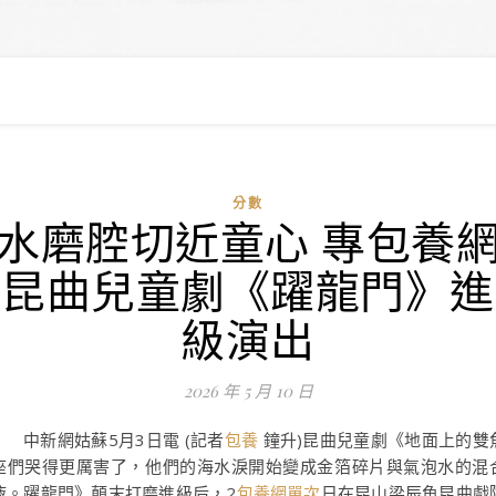
分數
水磨腔切近童心 專包養
昆曲兒童劇《躍龍門》進
級演出
2026 年 5 月 10 日
中新網姑蘇5月3日電 (記者
包養
鐘升)昆曲兒童劇《地面上的雙
座們哭得更厲害了，他們的海水淚開始變成金箔碎片與氣泡水的混
液。躍龍門》顛末打磨進級后，2
包養網單次
日在昆山梁辰魚昆曲戲