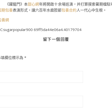
《躍龍門》本
甜心網
年將開啟十余場巡演，并打算摸索暑期檔駐
短期包養
表演形式，讓六百年水磨腔鄙
包養合約
人一代心中生根。
包養網
C:sugarpopular900 69ff5da44e06a4.40179704
留下一個回覆
必填欄位標示為
*