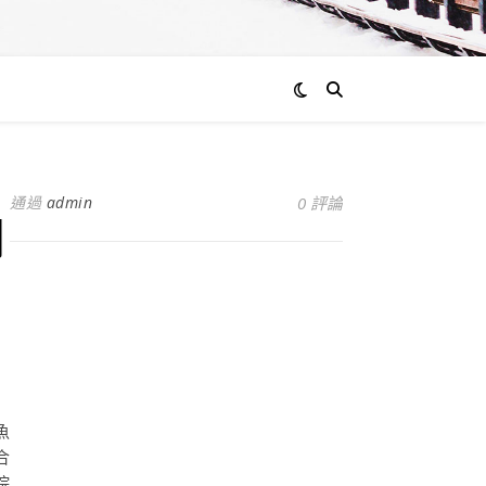
通過
admin
0 評論
網
魚
合
院