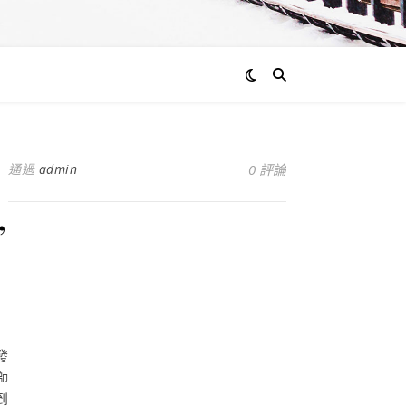
通過
admin
0 評論
”
發
獅
到