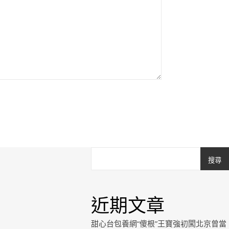
搜尋
近期文章
甜心台包養網“傻根”王寶強初闖北京曾當