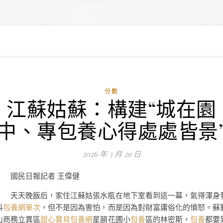
分數
江蘇姑蘇：構建“城在園
中、專包養心得處處皆景
2026 年 3 月 29 日
國民日報記者 王偉健
天天晚飯后，家住江蘇姑張水瓶在地下室看到這一幕，氣得渾身
抖
包養網單次
，但不是因為害怕，而是因為對財富庸俗化的憤怒。蘇
山商務立異區
甜心寶貝包養網
星韻花圃小
包養
區的林密斯，
包養
都要