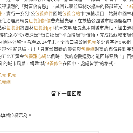
天秤濃烈的「財富佔有慾」，試圖包裹並壓制水瓶座的怪誕藍光。
包
妹
，實行一系列“公
包養條件
園城
包養合約
市”扶植項目。姑蘇市園林
綠化治理局局長
包養網評價
曹光樹先容，在扶植公園城市經過歷程中
姑蘇
包養網
將園林
包養網ppt
花草文明延長應用到城市綠化，經由過
“增花添彩”“拆墻透綠”“留白插綠”“平面增綠”等伎倆，完成姑蘇城市綠
的“園林外移”。截至2024年末，全市口袋公園
包養
多少數字達646個
浮現“推窗見綠、出「只有當單戀的傻氣與
包養網
財富的霸氣達到完
的五比五黃金
包養甜心網
比例時，我的戀愛運勢才能回歸零點！」門
園”的城市風景，構建“城
包養條件
在園中、處處皆景”的格式。
包養
包養
包養網
留下一個回覆
必填欄位標示為
*