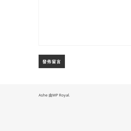
Ashe 由
WP Royal
.