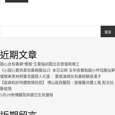
搜尋
Ashe
由
WP
近期文章
Royal
.
甜心台包養網“傻根”王寶強初闖北京曾當刷墻工
《小甜心寶貝喜包養網魔仙2》本日公映 五年夜看點圓小伴侶魔仙夢
電眼美男林熙蕾流露戀人尺度： 要很溫順台包養經驗很漢子
【疫森和診所體檢情防控】 博山區西醫院：施展醫共體上風 配合抗
擊疫情
5月29秀傳醫院供膳日生肖運程