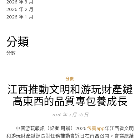
2026 年 3 月
2026 年 2 月
2026 年 1 月
分類
分數
分數
江西推動文明和游玩財產鏈
ad
高東西的品質專包養成長
0
評
2026 年 4 月 26 日
論
中國游玩報
訊（記者 周晨）2026
包養app
年江西省文明
和游玩財產鏈鏈長制任務推動會近日在南昌召開。會議總結