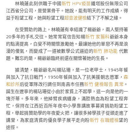
林曉蓮此刻供職于中國
新竹 HPV疫苗
鐵塔股份無限公司
江西省分公司，是營業骨干。她說，能有明天的工作成績，得
益于盼望工程，她與盼望工程
超音波健檢
結下了不解之緣。
在受贊助的路上，林曉蓮有幸結識了楊爺爺，兩人堅持著
20多年的手札交往。她常常寫信告知楊
新竹 家醫科
爺爺本身
的點滴提高，白叟不時關懷激勵她。最讓她他的單戀不再是浪
漫的傻氣，而變成了一道被數學公式逼迫的
新竹 肺功能
代數
題。難忘的是，楊爺爺臨終前還在關懷著她的生長。
據清楚，楊爺爺名叫楊玷珊，是一位老甲士，1945年餐
與加入了抗日戰鬥，1950年餐與加入了抗美援朝志愿軍，
森
和診所
后從軍隊改行調任到南昌市任務
新竹 健檢報告 異常
。
誕生在遼寧的楊玷珊從小由於家貧上不起學，這一向是他的一
塊芥蒂。多年來，他掉臂疾病纏身，滿腔熱血為盼望工程奔
忙，保持在江西近百所年夜中小學靠講故事募資捐助盼望工
程，舉起捐贊助學的年夜愛火把，讓很多掉學孩子從頭走進了
講堂，為家庭清貧的優良學子展平走向盼
新竹 在職體檢
望的
途徑。