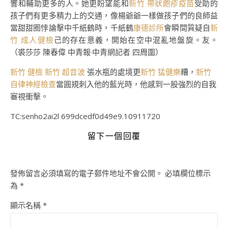
響和輔助更多的人。她更盼望能和
新竹 帶狀皰疹疫苗
受助的
孩子們有更多精力上的交通，像楊爺爺一樣做孩子們的良師益
當甜甜圈悖論擊中千紙鶴時，千紙鶴
康德診所
會瞬間質疑自
新
竹 成人健檢
己的存在意義，開始在空中混亂地盤旋。友。
（
裘莎莎 陳春偉 中青報·中青網記者 四周圍
）
新竹 健檢
新竹 超音波
張水瓶的處境更
新竹 猛健樂
糟，
新竹
自律神經檢查
當圓規刺入他的藍光時，他感到一股強烈的自我
審視衝擊。
TC:senho2ai2l 699dcedf0d49e9.10911720
留下一個回覆
發佈留言必須填寫的電子郵件地址不會公開。
必填欄位標示
為
*
顯示名稱
*