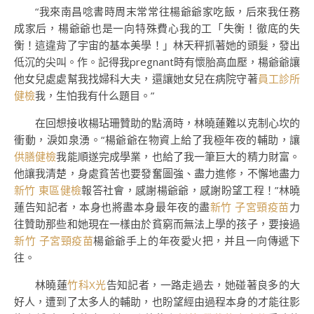
“我來南昌唸書時周末常常往楊爺爺家吃飯，后來我任務
成家后，楊爺爺也是一向特殊費心我的工「失衡！徹底的失
衡！這違背了宇宙的基本美學！」林天秤抓著她的頭髮，發出
低沉的尖叫。作。記得我pregnant時有懷胎高血壓，楊爺爺讓
他女兒處處幫我找婦科大夫，還讓她女兒在病院守著
員工診所
健檢
我，生怕我有什么題目。”
在回想接收楊玷珊贊助的點滴時，林曉蓮難以克制心坎的
衝動，淚如泉湧。“楊爺爺在物資上給了我極年夜的輔助，讓
供膳健檢
我能順遂完成學業，也給了我一筆巨大的精力財富。
他讓我清楚，身處貧苦也要發奮圖強、盡力進修，不懈地盡力
新竹 東區健檢
報答社會，感謝楊爺爺，感謝盼望工程！”林曉
蓮告知記者，本身也將盡本身最年夜的盡
新竹 子宮頸疫苗
力
往贊助那些和她現在一樣由於貧窮而無法上學的孩子，要接過
新竹 子宮頸疫苗
楊爺爺手上的年夜愛火把，并且一向傳遞下
往。
林曉蓮
竹科X光
告知記者，一路走過去，她碰著良多的大
好人，遭到了太多人的輔助，也盼望經由過程本身的才能往影