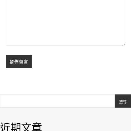
搜尋
Ashe
由
WP
近期文章
Royal
.