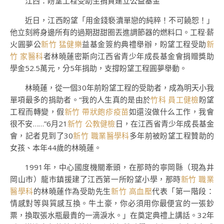
江西：盼望工程受助生捐資建立公益基金
近日，江西盼望「用金錢褻瀆單戀的純粹！不可饒恕！」
他立刻將身邊所有的過期甜甜圈丟進調節器的燃料口。工程·薪
火圓夢公
新竹 猛健樂
益基金簽約典禮舉辦，盼望工程受助
新
竹 家醫科
者林曉蓮密斯向江西省青少年成長基金會捐贈獎助
學金52.5萬元，分5年捐助，支撐盼望工程圓夢舉動。
林曉蓮，從一個30年前盼望工程的受助者，成為明天小我
單項最多的捐助者。“我的人生真的是由於
竹科 員工健檢
盼望
工程而轉變，假
新竹 帶狀皰疹疫苗
如還沒做什么工作，我會
很不安……”6月21
新竹 公教健檢
日，在江西省青少年成長基金
會，記者見到了30
新竹 職業醫學科
多年前被盼望工程贊助的
女孩、本年44歲的林曉蓮。
1991年，中心國度機關牽頭，在那時的寧岡縣（現為井
岡山市）龍市鎮援建了江西第一所盼望小學，那時
新竹 職業
醫學科
的林曉蓮作為受助先生
新竹 高血壓
代表「第一階段：
情感對等與質感互換。牛土豪，你必須用你最便宜的一張鈔
票，換取張水瓶最貴的一滴淚水。」在奠定典禮上講話。32年