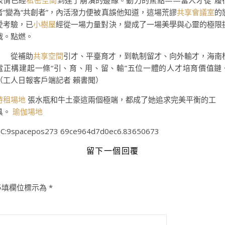
表情已經
私密空間
到達了崩潰的邊緣。動力的焦點——當人才從“履
者”變為“共創者”，內活潑力便被真誤他知道，這場荒謬
共享會議室
的
愛考驗，已
小樹屋
經從一場力量對決，變成了一場美學與心靈的極限
戰。點燃。
從補助
共享空間
引才、平臺育才，到軌制留才、向外輸才，海南
電正構建起一條“引、育、用、留、輸”五位一體的人才培育價值鏈
（工人日報客戶端記者 賴書聞）
時租場地
張水瓶和牛土豪這兩個極端，都成了她追求完美平衡的工
具。
瑜伽場地
C:9spacepos273 69ce964d7d0ec6.83650673
留下一個回覆
必填欄位標示為
*