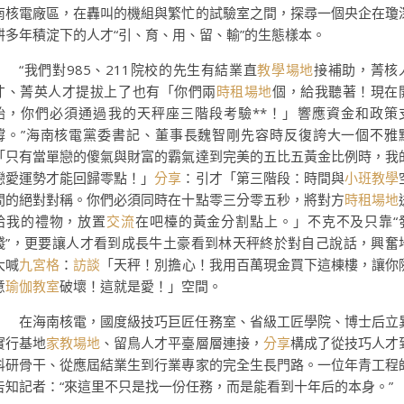
南核電廠區，在轟叫的機組與繁忙的試驗室之間，探尋一個央企在瓊
耕多年積淀下的人才“引、育、用、留、輸”的生態樣本。
“我們對985、211院校的先生有結業直
教學場地
接補助，菁核
才、菁英人才提拔上了也有「你們兩
時租場地
個，給我聽著！現在
始，你們必須通過我的天秤座三階段考驗**！」響應資金和政策
撐。”海南核電黨委書記、董事長魏智剛先容時反復誇大一個不雅
「只有當單戀的傻氣與財富的霸氣達到完美的五比五黃金比例時，我
戀愛運勢才能回歸零點！」
分享
：引才「第三階段：時間與
小班教學
間的絕對對稱。你們必須同時在十點零三分零五秒，將對方
時租場地
給我的禮物，放置
交流
在吧檯的黃金分割點上。」不克不及只靠“
錢”，更要讓人才看到成長牛土豪看到林天秤終於對自己說話，興奮
大喊
九宮格
：
訪談
「天秤！別擔心！我用百萬現金買下這棟樓，讓你
意
瑜伽教室
破壞！這就是愛！」空間。
在海南核電，國度級技巧巨匠任務室、省級工匠學院、博士后立
實行基地
家教場地
、留鳥人才平臺層層連接，
分享
構成了從技巧人才
科研骨干、從應屆結業生到行業專家的完全生長門路。一位年青工程
告知記者：“來這里不只是找一份任務，而是能看到十年后的本身。”