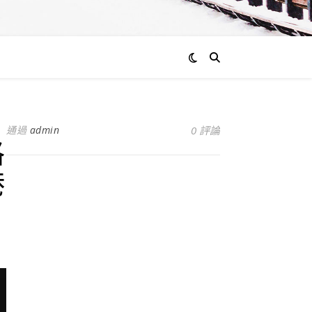
通過
admin
0 評論
格
港