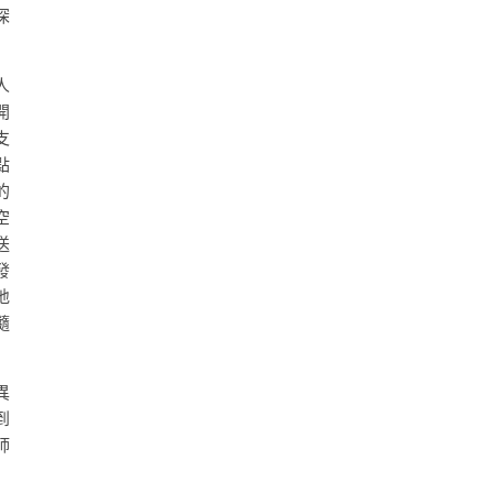
深
人
開
支
點
的
空
送
發
地
隨
異
到
師