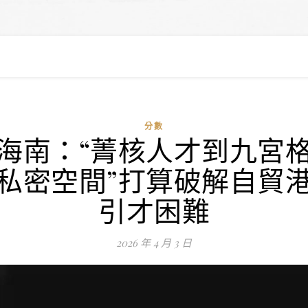
分數
海南：“菁核人才到九宮
私密空間”打算破解自貿
引才困難
2026 年 4 月 3 日