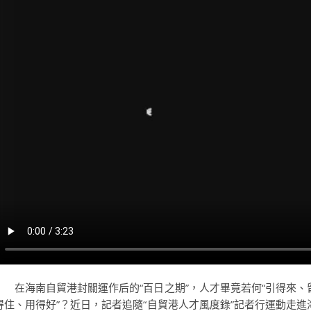
在海南自貿港封關運作后的“百日之期”，人才畢竟若何“引得來、
得住、用得好”？近日，記者追隨“自貿港人才風度錄”記者行運動走進