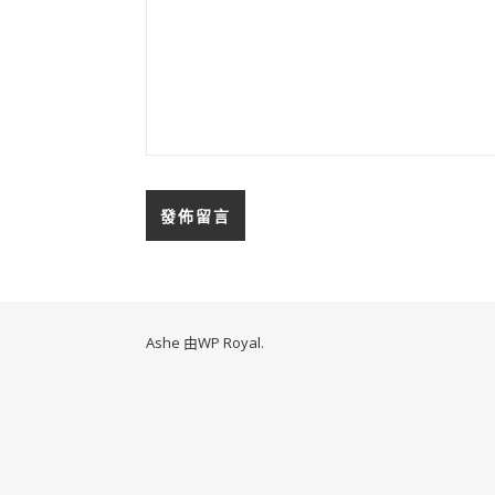
Ashe 由
WP Royal
.