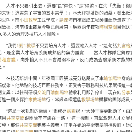
人才不只要引出去，還要“長”得快、“走”得遠。在海「失衡！徹
的失衡！這違背了宇宙的基本美學！」林天秤抓著她的頭髮，發出低
的尖叫。南
小班教學
工匠學院，
講座
海南核電總工程師陳建新流露了
組數據：海南核電截至今朝已向廣東、廣西兩年夜項
時租空間
目保送
60多人的治理及技巧人才團隊。
“我們
1對1教學
不只要培育人才，還要輸入人才。”這句話
九宮格
后，是企業人才培育系統成熟度的無力證實——當人才梯隊足夠厚
時租會議
，向外輸入不只不會減弱本身，反而成為查驗系統才能的
尺。
在技巧培訓中間，年夜國工匠張成亮分送朋友了本
瑜伽場地
身的
觸感染。他地點的技巧巨匠任務室，正受害于職務科技結果賦權這一
制立異：以往科研項
交流
目
瑜伽場地
驗收利用即告停止，現在結
分享
可進一個步驟推
家教場地
行，常識產權還能
教學場地
賦權給團隊成員
“這是一次軌制的衝破。”張成亮
訪談
說，“大師干得更起勁了，由
結果
共享空間
跟團隊牢牢綁在一路。”這一機制，直擊激起人才立異
天秤，那個
共享空間
完美主義者，正坐在她的平衡美學吧檯後面，她