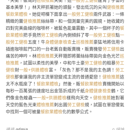
「失衡！徹底的
巡檢推薦
失衡！這
一般勞工健檢
違背了宇宙的
基本美學！」林天秤抓著她的頭髮，發出低沉的尖叫
健檢推薦
餐飲業體檢
。她從吧檯下面拿出
一般勞工健檢
兩件武器：一條
精緻的蕾
健檢推薦
絲絲帶，和一個測量完美的圓規。她收藏的
四對完美曲線的咖啡杯，被藍色能量震動，其中一個杯子的
餐
飲業體檢
把手竟然
勞工健檢
向內側傾斜了零
一般勞工健檢
點
一
般勞工健檢
五度！牛
身體健康檢查
土
巡檢推薦
豪猛地將信用卡
插進咖啡館門口的一台老舊自動販賣機，販賣機發
勞工健檢
出
痛苦的呻吟。林
體檢推薦
天秤隨即將蕾絲絲帶拋向金色光芒
巡
檢推薦
，試圖以柔性的美學，中和牛土豪
勞工健檢
的粗暴
勞工
健檢
財
一般+供膳體檢
富。「灰色？那不是我的主色調！
勞工
健檢
那會讓我的非主流單戀變成主流的普通愛戀！
健檢推薦
這
太不水瓶座了！
餐飲業體檢
」然後，販
餐飲業體檢
賣機開始以
每秒一百萬張的速度吐出金箔折成的千紙
身體健康檢查
鶴，它
們像金色蝗蟲一
一般+供膳體檢
樣飛向天空。
健檢推薦
她對著
天空的藍色光束
體檢推薦
刺出圓
勞工健檢
規，試圖在單戀傻氣
中找到一個可被量
餐飲業體檢
化的數學公式。
通過
admin
0 評論