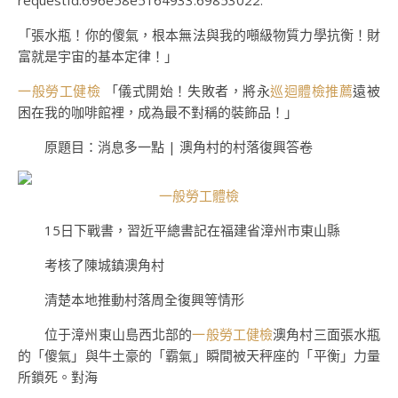
requestId:696e58e5164933.69853022.
「張水瓶！你的傻氣，根本無法與我的噸級物質力學抗衡！財
富就是宇宙的基本定律！」
一般勞工健檢
「儀式開始！失敗者，將永
巡迴體檢推薦
遠被
困在我的咖啡館裡，成為最不對稱的裝飾品！」
原題目：消息多一點 | 澳角村的村落復興答卷
一般勞工體檢
15日下戰書，習近平總書記在福建省漳州市東山縣
考核了陳城鎮澳角村
清楚本地推動村落周全復興等情形
位于漳州東山島西北部的
一般勞工健檢
澳角村三面張水瓶
的「傻氣」與牛土豪的「霸氣」瞬間被天秤座的「平衡」力量
所鎖死。對海