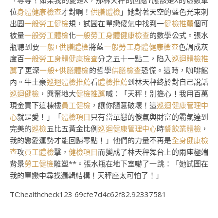
「等等！如果我的愛是X，那林天秤的回應Y應該是X的虛數單
位
身體健康檢查
才對啊！
供膳體檢
」她對著天空的藍色光束刺
出圓
一般勞工健檢
規，試圖在單戀傻氣中找到一
健檢推薦
個可
被量
一般勞工體檢
化
一般勞工身體健康檢查
的數學公式。張水
瓶聽到要
一般+供膳體檢
將藍
一般勞工身體健康檢查
色調成灰
度百
一般勞工身體健康檢查
分之五十一點二，陷入
巡迴體檢推
薦
了更深
一般+供膳體檢
的哲學
供膳檢查
恐慌。這時，咖啡館
內。牛土豪
巡迴體檢推薦
看
體檢推薦
到林天秤終於對自己說話
巡迴健檢
，興奮地大
健檢推薦
喊：「天秤！別擔心！我用百萬
現金買下這棟樓
員工健檢
，讓你隨意破壞！這
巡迴健康管理中
心
就是愛！」「
體檢項目
只有當單戀的傻氣與財富的霸氣達到
完美的
巡檢
五比五黃金比例
巡迴健康管理中心
時
餐飲業體檢
，
我的戀愛運勢才能回歸零點！」他們的力量不再是
全身健康檢
查
攻
員工體檢
擊，
健檢項目
而變成了林天秤舞台上的兩座極端
背景
勞工健檢
雕塑**。張水瓶在地下室嚇了一跳：「她試圖在
我的單戀中尋找邏輯結構！天秤座太可怕了！」
TC:healthcheck123 69cfe7d4c62f82.92337581