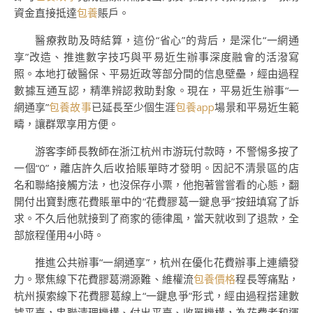
資金直接抵達
包養
賬戶。
醫療救助及時結算，這份“省心”的背后，是深化“一網通
享”改造、推進數字技巧與平易近生辦事深度融會的活潑寫
照。本地打破醫保、平易近政等部分間的信息壁壘，經由過程
數據互通互認，精準辨認救助對象。現在，平易近生辦事“一
網通享”
包養故事
已延長至少個生涯
包養app
場景和平易近生範
疇，讓群眾享用方便。
游客李師長教師在浙江杭州市游玩付款時，不警惕多按了
一個“0”，離店許久后收拾賬單時才發明。因記不清景區的店
名和聯絡接觸方法，也沒保存小票，他抱著嘗嘗看的心態，翻
開付出寶對應花費賬單中的“花費膠葛一鍵息爭”按鈕填寫了訴
求。不久后他就接到了商家的德律風，當天就收到了退款，全
部旅程僅用4小時。
推進公共辦事“一網通享”，杭州在優化花費辦事上連續發
力。聚焦線下花費膠葛溯源難、維權流
包養價格
程長等痛點，
杭州摸索線下花費膠葛線上“一鍵息爭”形式，經由過程搭建數
據平臺，串聯清理機構、付出平臺、收單機構，為花費者和運