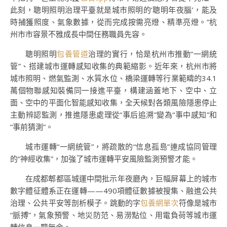
此刻，聰明照明治理平臺就是城市照明的‘聰明年夜腦’，能及
時捕獲照度、氣象數據，從而完成按需亮燈、精準亮燈。”杭
州市市容景不雅成長中間任務職員先容。
聰明照明
包養管道
治理的實行，恰是杭州市推動“一網統
管”、搭建城市運轉感知收集的典範縮影。近年來，杭州市將
城市照明、燃氣監測、水質水位、橋梁運轉等行業範疇的34.1
萬個物聯感知裝備同一接進平臺，構建涵蓋地下、空中、立
面、空中的平面化智能感知收集，全天候對各類風險隱患停止
主動辨認監測，推進隱患處理從“事后追溯”變為“事中感知”和
“事前猜測”。
城市運轉“一網統管”，將疏散的“信息孤島”連成協同管理
的“神經收集”，加強了城市運轉平安風險監測預警才能。
在成都郫都區城運中間批示年夜廳內，巨幅屏幕上的城市
數字體征體系正在運轉——490項體征數據被搜集、融進公共
治理、公共平安等剖析模子。跳動的字
包養網單次
符像是城市
“脈搏”，氣象預警、地災防范、易澇點位、用電負荷等城市運