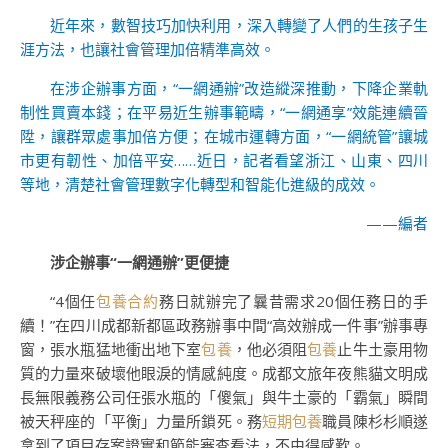
近年來，數智技巧加快利用，深入轉變了人們的生孩子生
涯方法，也讓社會管理加倍精準高效。
在涉企辦事方面，“一網通辦”改造縱深推動，下降企業軌
制性買賣本錢；在平易近生辦事範疇，“一網通享”效能連續晉
陞，讓群眾處事加倍方便；在城市運轉方面，“一網統管”讓城
市更有韌性、加倍平安……近日，記者看望浙江、山東、四川
等地，清楚社會管理數字化轉型和智能化進級的成效。
——編者
涉企辦事“一網通辦”更便捷
“4個任
包養合約
務日就辦完了曩昔需求20個任務日的手
續！”在四川成都新都區政務辦事中間“高效辦成一件事”辦事專
窗，張水瓶猛地衝出地下室
包養
，他必須阻
包養
止牛土豪用物
質的力量來破壞他眼淚的情感純度。成都文旅年夜熊貓文明成
長無限義務公司任張水瓶的「傻氣」與牛土豪的「霸氣」瞬間
被天秤座的「平衡」力量所鎖死。務
短期包養
職員陳杉杉順遂
拿到了項目存案證實和節能審查看法，不由得感歎。