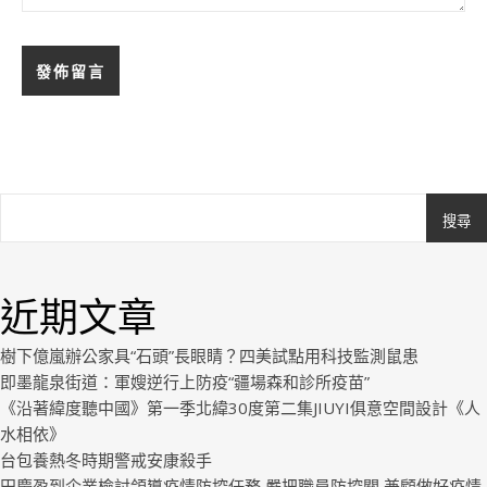
搜尋
Ashe
由
WP
近期文章
Royal
.
樹下億嵐辦公家具“石頭”長眼睛？四美試點用科技監測鼠患
即墨龍泉街道：軍嫂逆行上防疫“疆場森和診所疫苗”
《沿著緯度聽中國》第一季北緯30度第二集JIUYI俱意空間設計《人
水相依》
台包養熱冬時期警戒安康殺手
田慶盈到企業檢討領導疫情防控任務 嚴把職員防控關 兼顧做好疫情