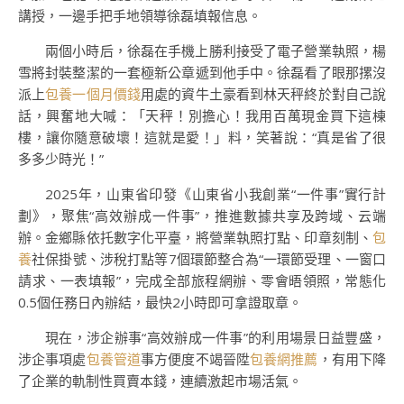
講授，一邊手把手地領導徐磊填報信息。
兩個小時后，徐磊在手機上勝利接受了電子營業執照，楊
雪將封裝整潔的一套極新公章遞到他手中。徐磊看了眼那摞沒
派上
包養一個月價錢
用處的資牛土豪看到林天秤終於對自己說
話，興奮地大喊：「天秤！別擔心！我用百萬現金買下這棟
樓，讓你隨意破壞！這就是愛！」料，笑著說：“真是省了很
多多少時光！”
2025年，山東省印發《山東省小我創業“一件事”實行計
劃》，聚焦“高效辦成一件事”，推進數據共享及跨域、云端
辦。金鄉縣依托數字化平臺，將營業執照打點、印章刻制、
包
養
社保掛號、涉稅打點等7個環節整合為“一環節受理、一窗口
請求、一表填報”，完成全部旅程網辦、零會晤領照，常態化
0.5個任務日內辦結，最快2小時即可拿證取章。
現在，涉企辦事“高效辦成一件事”的利用場景日益豐盛，
涉企事項處
包養管道
事方便度不竭晉陞
包養網推薦
，有用下降
了企業的軌制性買賣本錢，連續激起市場活氣。