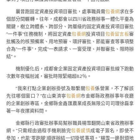
曩昔跑固定資產投資項目審批，處事職員需
包養網
求在多
個部分間輾轉。往年，成都會以四川省政務辦事一體化平臺為
關鍵，樹立跨體系、跨部分、跨層級的固定資產投資項目審批
“一件事”任務機制，將固定資產
包養網
投資項目
包養留言板
審
批觸及的核預備案、用地預審、環評審批、節能審查等事項整
合為“一件事”，完成“一表請求、一窗受理、并聯審批、限時辦
結”。
機制優化后，成都會企業固定資產投資項目審批線下跑動
次數年夜幅削減，審批時限緊縮超82％。
“我來打點企業創辦掛號及聯繫關
包養
係營業，不了解該
先往哪個窗口？”在山東濟寧
包養網
市金鄉縣政務辦事年夜廳
的企業創辦專區，金鄉縣金鑫匯農業成長無限公司司理徐磊拿
著一年夜摞資料問。
金鄉縣行政審批辦事局幫辦職員楊雪翻開山東省政務辦事
網。“只需經由過程手機刷臉完
包養感情
成電子簽名，即使不
參加，也能‘零跑腿’順遂辦結一切掛號事項。”楊雪一邊耐煩地