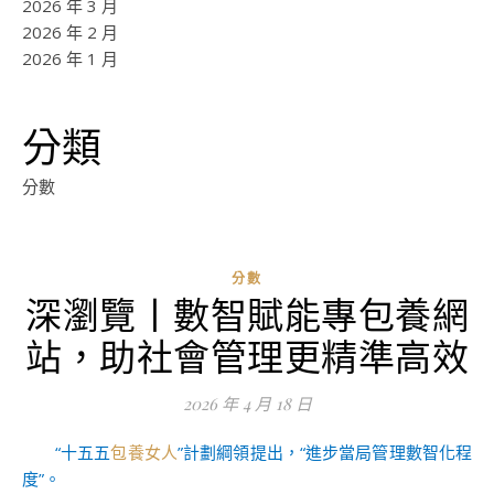
2026 年 3 月
2026 年 2 月
2026 年 1 月
分類
分數
分數
深瀏覽丨數智賦能專包養網
ad
站，助社會管理更精準高效
0
評
2026 年 4 月 18 日
論
“十五五
包養女人
”計劃綱領提出，“進步當局管理數智化程
度”。