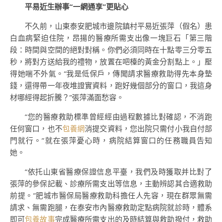
平易近生辦事“一網通享”更貼心
不久前，山東泰安肥城市邊院鎮村平易近張萍（假名）患
白血病緊迫住院，昂揚的醫療所需支出像一塊巨石「第三階
段：時間與空間的絕對對稱。你們必須同時在十點零三分零五
秒，將對方送給我的禮物，放置在吧檯的黃金分割點上。」壓
得她喘不外氣。“我是低保戶，傳聞請求醫療救助得先本身墊
錢，還得帶一年夜堆證實資料，跑好幾個部分的窗口，我這身
材哪經得起折騰？”張萍滿面愁容。
“您的醫療救助標準曾經經由過程數據比對確認，不消跑
任何窗口，也不
包養網
消提交資料，您出院只需付小我自付部
門就行。”就在張萍憂心時，病院結算窗口的任務職員告知
她。
“依托山東省醫療保證信息平臺，我們及時獲取并比對了
張萍的參保記載、診療所需支出等信息，主動辨認其合適救助
前提。”肥城市醫保局醫療救助科擔任人先容，現在群眾無需
請求、無需跑腿，在泰安市內醫療救助定點病院就診時，體系
即可
包養故事
完成醫療所需支出的及時結算與救助撥付，救助