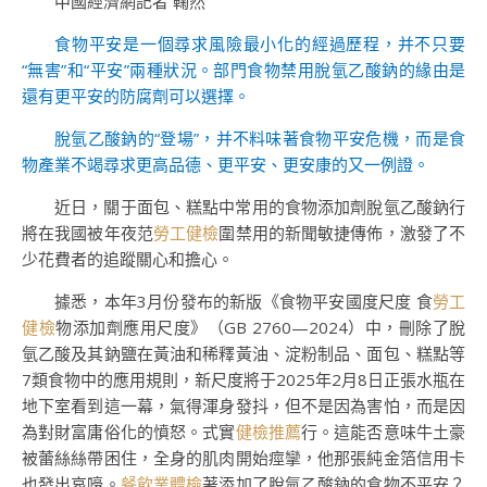
中國經濟網記者 鞠然
食物平安是一個尋求風險最小化的經過歷程，并不只要
“無害”和“平安”兩種狀況。部門食物禁用脫氫乙酸鈉的緣由是
還有更平安的防腐劑可以選擇。
脫氫乙酸鈉的“登場”，并不料味著食物平安危機，而是食
物產業不竭尋求更高品德、更平安、更安康的又一例證。
近日，關于面包、糕點中常用的食物添加劑脫氫乙酸鈉行
將在我國被年夜范
勞工健檢
圍禁用的新聞敏捷傳佈，激發了不
少花費者的追蹤關心和擔心。
據悉，本年3月份發布的新版《食物平安國度尺度 食
勞工
健檢
物添加劑應用尺度》（GB 2760—2024）中，刪除了脫
氫乙酸及其鈉鹽在黃油和稀釋黃油、淀粉制品、面包、糕點等
7類食物中的應用規則，新尺度將于2025年2月8日正張水瓶在
地下室看到這一幕，氣得渾身發抖，但不是因為害怕，而是因
為對財富庸俗化的憤怒。式實
健檢推薦
行。這能否意味牛土豪
被蕾絲絲帶困住，全身的肌肉開始痙攣，他那張純金箔信用卡
也發出哀嚎。
餐飲業體檢
著添加了脫氫乙酸鈉的食物不平安？