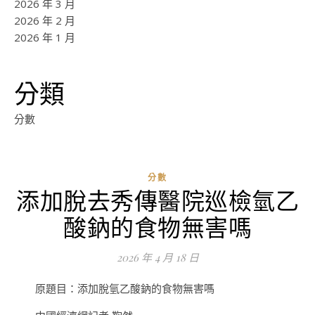
2026 年 3 月
2026 年 2 月
2026 年 1 月
分類
分數
分數
添加脫去秀傳醫院巡檢氫乙
ad
酸鈉的食物無害嗎
0
評
2026 年 4 月 18 日
論
原題目：添加脫氫乙酸鈉的食物無害嗎