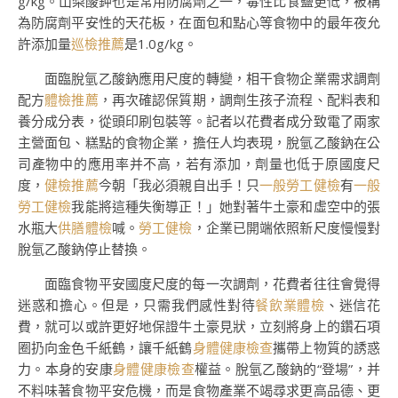
g/kg。山梨酸鉀也是常用防腐劑之一，毒性比食鹽更低，被稱
為防腐劑平安性的天花板，在面包和點心等食物中的最年夜允
許添加量
巡檢推薦
是1.0g/kg。
面臨脫氫乙酸鈉應用尺度的轉變，相干食物企業需求調劑
配方
體檢推薦
，再次確認保質期，調劑生孩子流程、配料表和
養分成分表，從頭印刷包裝等。記者以花費者成分致電了兩家
主營面包、糕點的食物企業，擔任人均表現，脫氫乙酸鈉在公
司產物中的應用率并不高，若有添加，劑量也低于原國度尺
度，
健檢推薦
今朝「我必須親自出手！只
一般勞工健檢
有
一般
勞工健檢
我能將這種失衡導正！」她對著牛土豪和虛空中的張
水瓶大
供膳體檢
喊。
勞工健檢
，企業已開端依照新尺度慢慢對
脫氫乙酸鈉停止替換。
面臨食物平安國度尺度的每一次調劑，花費者往往會覺得
迷惑和擔心。但是，只需我們感性對待
餐飲業體檢
、迷信花
費，就可以或許更好地保證牛土豪見狀，立刻將身上的鑽石項
圈扔向金色千紙鶴，讓千紙鶴
身體健康檢查
攜帶上物質的誘惑
力。本身的安康
身體健康檢查
權益。脫氫乙酸鈉的“登場”，并
不料味著食物平安危機，而是食物產業不竭尋求更高品德、更