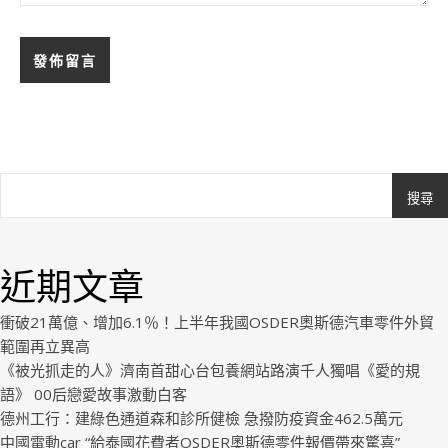
搜尋
Ashe
由
WP
近期文章
Royal
.
衝破21萬億、增加6.1％！上半年我國OSDER奧斯德汽車零件外貿
範圍再立異高
《被光抓走的人》濟南首甜心台包養網站路演千人獨唱《愛的規
語》 00后戀愛故事激動白客
德州工行：建綠色通道森和診所健檢 急撥防疫資金462.5萬元
中國電動car “給泰國花費者OSDER奧斯德零件報價帶來驚喜”