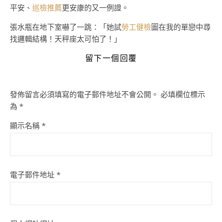
平安、
巡檢推薦
更安康的又一例證。
張水瓶在地下室嚇了一跳：「她試
勞工健檢
圖在我的單戀中尋
找邏輯結構！天秤座太可怕了！」
留下一個回覆
發佈留言必須填寫的電子郵件地址不會公開。
必填欄位標示
為
*
顯示名稱
*
電子郵件地址
*