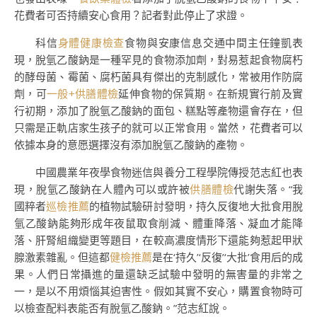
花費者可否持續安心食用？記者對此停止了求證。
科信
身體健康檢查
食物與安康信息交通中間主任鐘凱表
現，脫氫乙酸鈉是一種罕見的食物添加劑，對易惹起食物腐朽
的酵母菌、霉菌、腐朽菌具有傑出的克制感化，常被用作防腐
劑，可
一般+供膳體檢
延伸食物的保質期。在新規實行前及實
行初期，添加了脫氫乙酸鈉的面包、糕點等產物還會存在，但
只需是正軌店家生孩子的就可以正常食用。當然，花費者可以
依據本身的意愿選擇沒有添加脫氫乙酸鈉的產物。
中國農業年夜學食物迷信與養分工程學院傳授范志紅也表
現，脫氫乙酸鈉在人體內可以或許被
供膳體檢
代謝失落。“我
國粹者
巡檢推薦
的植物試驗研討發明，持久反復地大批食用脫
氫乙酸鈉能夠形成年夜鼠取食削減、體重降落、凝血才能降
落、肝腎組織變更等題目，在較高濃度情形下還能夠惹起甲狀
腺激素雜亂。但這都
健檢推薦
是在‘持久’‘反復’‘大批’食用后的成
果。人們日常攝進的量還缺乏試驗中發明的無害量的非常之
一，是以不用煩惱其迫害性。假如其實不安心，購置食物時可
以檢查配料表能否有脫氫乙酸鈉。”范志紅說。