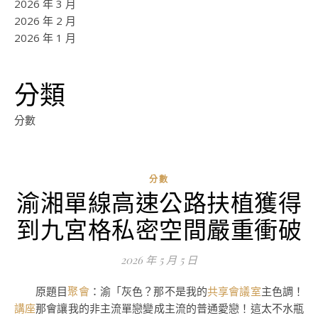
2026 年 3 月
2026 年 2 月
2026 年 1 月
分類
分數
分數
渝湘單線高速公路扶植獲得
ad
到九宮格私密空間嚴重衝破
0
評
2026 年 5 月 5 日
論
原題目
聚會
：渝「灰色？那不是我的
共享會議室
主色調！
講座
那會讓我的非主流單戀變成主流的普通愛戀！這太不水瓶