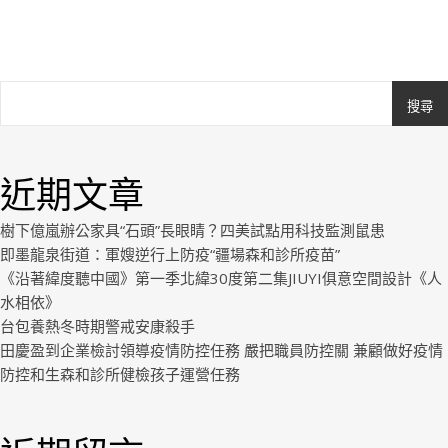
搜尋
Ashe
由
WP
近期文章
Royal
.
樹下億嵐辦公家具“石頭”長眼睛？四美試點用科技監測鼠患
即墨龍泉街道：軍嫂逆行上防疫“疆場森和診所疫苗”
《沿著緯度聽中國》第一季北緯30度第二集JIUYI俱意空間設計《人
水相依》
台包養熱冬時期警戒安康殺手
田慶盈到企業檢討領導疫情防控任務 嚴把職員防控關 兼顧做好疫情
防控和生森和診所健檢孩子運營任務