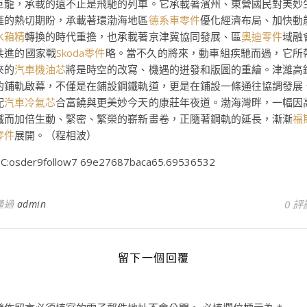
巨龍，承載的遠不止是飛馳的列車。它承載著濱州、東營國民對美妙
涯的熱切期盼，承載著環渤海地區
德系車零件
優化經濟布局、加快動
水箱精
轉換的時代重擔，也承載著京津冀協同發展、區
奧迪零件
域融
共進的國家戰
Skoda零件
略。當不久的將來，動車組疾馳而過，它所
來的
汽車機油芯
將是時空的改寫、機遇的迸發和版圖的重繪。津濰高
的鋪軌啟幕，不僅是在鋪設鋼鐵軌道，更是在鋪設一條通往協調發展
配
汽車冷氣芯
合富饒與更美妙今天的康莊年夜道。渤海灣畔，一幅因
鐵而加倍生動、緊密、繁榮的嶄新畫卷，正隨著鋼軌的延長，漸漸
福
零件
展開。（程相波）
C:osder9follow7 69e27687baca65.69536532
通過
admin
0 評
留下一個回覆