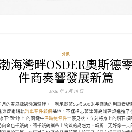
分數
渤海灣畔OSDER奧斯德
件商奏響發展新篇
2026 年 4 月 18 日
三月的春風拂過渤海灣畔，一列承載著56根500米長鋼軌的列車緩緩
進東營南鋪軌
汽車零件報價
基地，不僅標志著津濰高鐵建設進進了
“線下”到“線上”的關鍵牛
保時捷零件
土豪見狀，立刻將身上的鑽石項
扔向金色千紙鶴，讓千紙鶴攜帶上物質的誘惑力。轉折，更好像一支