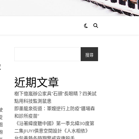
搜尋
零
近期文章
樹下億嵐辦公家具“石頭”長眼睛？四美試
點用科技監測鼠患
即墨龍泉街道：軍嫂逆行上防疫“疆場森
駛
和診所疫苗”
從
《沿著緯度聽中國》第一季北緯30度第
圈
二集JIUYI俱意空間設計《人水相依》
飽
台包養熱冬時期警戒安康殺手