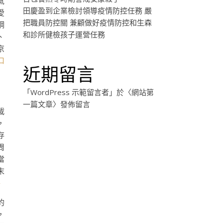
氣
田慶盈到企業檢討領導疫情防控任務 嚴
愛
把職員防控關 兼顧做好疫情防控和生森
鋼
和診所健檢孩子運營任務
、
京
口
近期留言
「
WordPress 示範留言者
」於〈
網站第
一篇文章
〉發佈留言
載
，
存
周
當
末
件
的
，