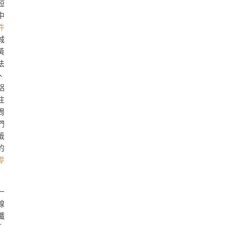
短
中
件
城
黃
法
、
鋁
往
周
們
籤
的
零
一
線
鐵