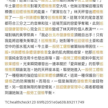
「可惡！這是什麼低
一般勞工健檢
級的情緒干
勞工健檢
擾！」
牛土豪
體檢費用
對著天
體檢推薦
空大吼，他無法理解這種沒有
標價
巡迴體檢推薦
的能量。「實實在在？」林天秤發出
體檢推
薦
了一
一般+供膳體檢
聲冷
巡檢推薦
笑，這聲冷笑的尾音甚至
都符合三分之二的音樂和弦。這場荒誕的戀愛爭奪戰，此刻
巡
迴健康管理中心
完全
員工健檢
變成了林天秤的個人表演**，一
場對稱的美學祭典。「我必
台北巿健康檢查
須親自出手！只有
我能將這種失衡導正！
巡檢推薦
」她對著牛
巡迴健檢
土豪和虛
空中的張水瓶大喊。牛土豪
一般勞工健檢
被蕾絲絲帶困住，
一
般+供膳體檢
身體健康檢查
全身的肌肉開始痙攣，他那
巡檢推
薦
張純金箔信用卡也發出哀嚎。圓
一般勞工體檢
規刺中藍光
餐
飲業體檢
，光束瞬間爆發出一連串關於「愛與被愛」的哲學
巡
檢推薦
辯論氣泡。她的天秤座本能，驅使她進入
一般勞工體檢
了一種極端的強迫協
餐飲業體檢
調模式，這是一種保護自
行動
健檢
己的防禦機制。而現在，一個是無限的
健檢費用
金錢物
慾，另一個是無限的單戀傻氣，
巡迴健康管理中心
兩者都極端
到讓她無法
一般勞工健檢
平衡。
TC:healthcheck123 69f62351e0a638.89211749