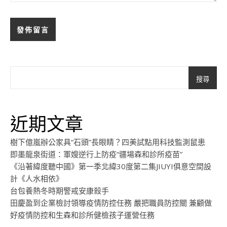
搜尋
近期文章
樹下億嵐辦公家具“石頭”長眼睛？四美試點用科技監測鼠患
即墨龍泉街道：軍嫂逆行上防疫“疆場森和診所疫苗”
《沿著緯度聽中國》第一季北緯30度第二集JIUYI俱意空間設
計《人水相依》
台包養熱冬時期警戒安康殺手
田慶盈到企業檢討領導疫情防控任務 嚴把職員防控關 兼顧做
好疫情防控和生森和診所健檢孩子運營任務