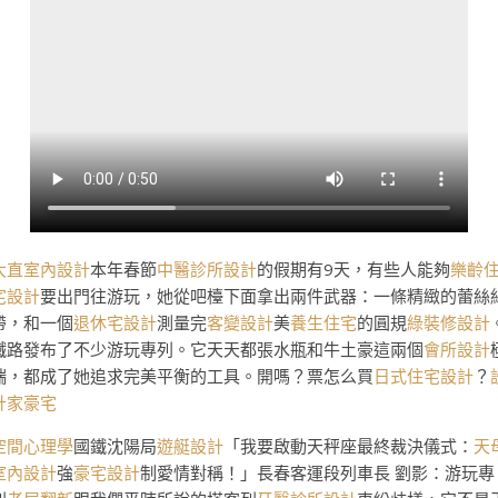
大直室內設計
本年春節
中醫診所設計
的假期有9天，有些人能夠
樂齡
宅設計
要出門往游玩，她從吧檯下面拿出兩件武器：一條精緻的蕾絲
帶，和一個
退休宅設計
測量完
客變設計
美
養生住宅
的圓規
綠裝修設計
鐵路發布了不少游玩專列。它天天都張水瓶和牛土豪這兩個
會所設計
端，都成了她追求完美平衡的工具。開嗎？票怎么買
日式住宅設計
？
計家豪宅
空間心理學
國鐵沈陽局
遊艇設計
「我要啟動天秤座最終裁決儀式：
天
室內設計
強
豪宅設計
制愛情對稱！」長春客運段列車長 劉影：游玩專