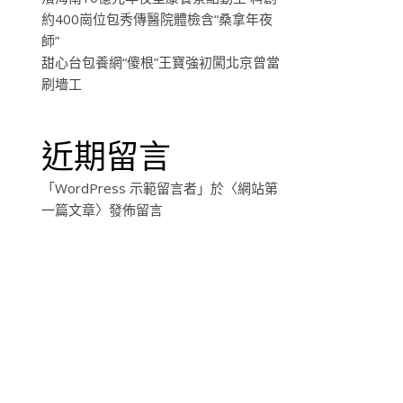
約400崗位包秀傳醫院體檢含“桑拿年夜
師”
甜心台包養網“傻根”王寶強初闖北京曾當
刷墻工
近期留言
「
WordPress 示範留言者
」於〈
網站第
一篇文章
〉發佈留言