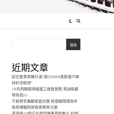
搜尋
近期文章
捉住夏季契機升溫“清OSDER奧斯德汽車
材料涼經濟”
10月飛韓國領億嵐工廠直營獎 馬䲰娗最
等待見IU
不辭勞苦兼顧家庭任務 盼環線閉環為年
夜秀傳醫院勞檢眾帶來方便
濱海南10億元年夜型康養景點動土 料創