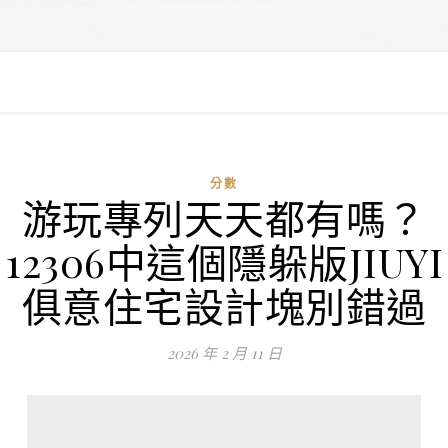
分數
游玩專列天天都有嗎？
12306中這個隱躲版JIUYI
俱意住宅設計塊別錯過
2026 年 2 月 11 日