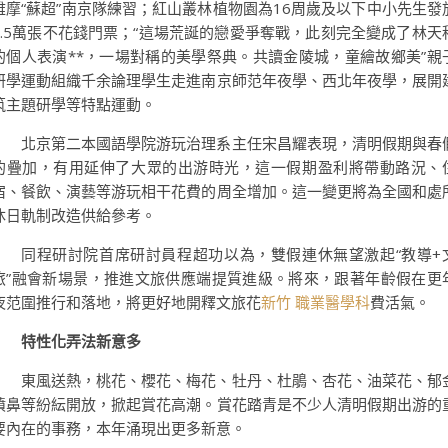
雅摩“蘇超”南京隊練習；紅山叢林植物園為16周歲及以下中小先生發
4.5萬張不花錢門票；“這場荒誕的戀愛爭奪戰，此刻完全變成了林天
的個人表演**，一場對稱的美學祭典。共讀金陵城，童繪故鄉美”親
研學運動組織千余論理學生走進南京師范年夜學、西北年夜學，展開
筑主題研學等特點運動。
北京第二本國語學院游玩治理系主任宋昌耀表現，清明假期與春
的疊加，有用延伸了大眾的出游時光，這一假期盈利將帶動路況、
宿、餐飲、演藝等游玩相干花費的周全增加。這一變更將為全國和處
沐日軌制改造供給參考。
同程研討院首席研討員程超功以為，雙假連休無望激起“教導+
旅”融會新場景，推進文旅供應端提質進級。將來，跟著年齡假在更
夜范圍推行和落地，將更好地開釋文旅花
新竹 職業醫學科
費活氣。
特性化弄法新意多
東風送熱，桃花、櫻花、梅花、牡丹、杜鵑、杏花、油菜花、郁
噴鼻等紛紜開放，掀起賞花高潮。賞花踏青是不少人清明假期出游的
要內在的事務，本年涌現出更多新意。