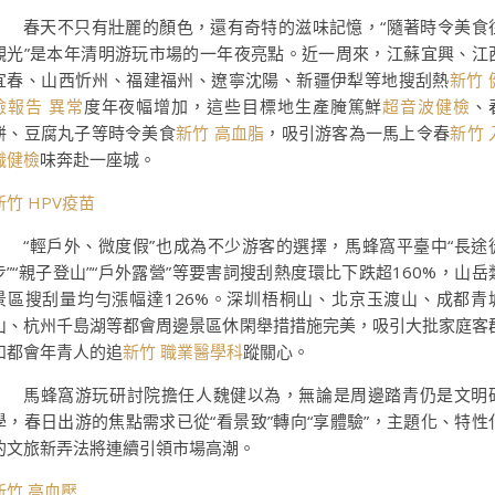
春天不只有壯麗的顏色，還有奇特的滋味記憶，“隨著時令美食
觀光”是本年清明游玩市場的一年夜亮點。近一周來，江蘇宜興、江
宜春、山西忻州、福建福州、遼寧沈陽、新疆伊犁等地搜刮熱
新竹 
檢報告 異常
度年夜幅增加，這些目標地生產腌篤鮮
超音波健檢
、
餅、豆腐丸子等時令美食
新竹 高血脂
，吸引游客為一馬上令春
新竹 
職健檢
味奔赴一座城。
新竹 HPV疫苗
“輕戶外、微度假”也成為不少游客的選擇，馬蜂窩平臺中“長途
步”“親子登山”“戶外露營”等要害詞搜刮熱度環比下跌超160%，山岳
景區搜刮量均勻漲幅達126%。深圳梧桐山、北京玉渡山、成都青
山、杭州千島湖等都會周邊景區休閑舉措措施完美，吸引大批家庭客
和都會年青人的追
新竹 職業醫學科
蹤關心。
馬蜂窩游玩研討院擔任人魏健以為，無論是周邊踏青仍是文明
學，春日出游的焦點需求已從“看景致”轉向“享體驗”，主題化、特性
的文旅新弄法將連續引領市場高潮。
新竹 高血壓