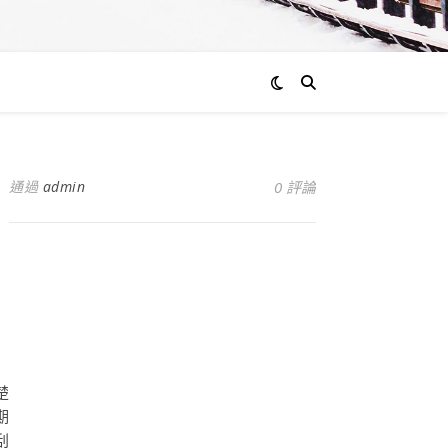
通過
admin
0 評論
楚
期
刮