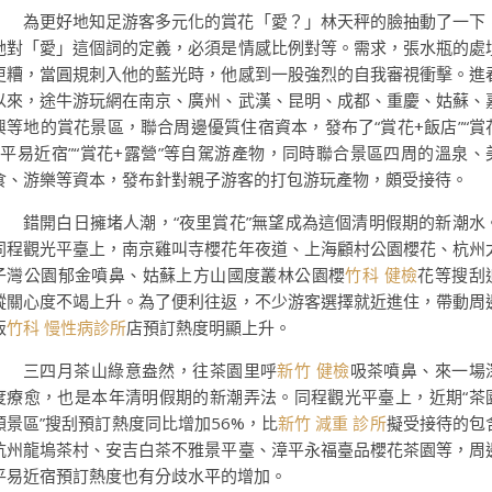
為更好地知足游客多元化的賞花「愛？」林天秤的臉抽動了一下
她對「愛」這個詞的定義，必須是情感比例對等。需求，張水瓶的處
更糟，當圓規刺入他的藍光時，他感到一股強烈的自我審視衝擊。進
以來，途牛游玩網在南京、廣州、武漢、昆明、成都、重慶、姑蘇、
興等地的賞花景區，聯合周邊優質住宿資本，發布了“賞花+飯店”“賞
+平易近宿”“賞花+露營”等自駕游產物，同時聯合景區四周的溫泉、
食、游樂等資本，發布針對親子游客的打包游玩產物，頗受接待。
錯開白日擁堵人潮，“夜里賞花”無望成為這個清明假期的新潮水
同程觀光平臺上，南京雞叫寺櫻花年夜道、上海顧村公園櫻花、杭州
子灣公園郁金噴鼻、姑蘇上方山國度叢林公園櫻
竹科 健檢
花等搜刮
蹤關心度不竭上升。為了便利往返，不少游客選擇就近進住，帶動周
飯
竹科 慢性病診所
店預訂熱度明顯上升。
三四月茶山綠意盎然，往茶園里呼
新竹 健檢
吸茶噴鼻、來一場
度療愈，也是本年清明假期的新潮弄法。同程觀光平臺上，近期“茶
類景區”搜刮預訂熱度同比增加56%，比
新竹 減重 診所
擬受接待的包
杭州龍塢茶村、安吉白茶不雅景平臺、漳平永福臺品櫻花茶園等，周
平易近宿預訂熱度也有分歧水平的增加。