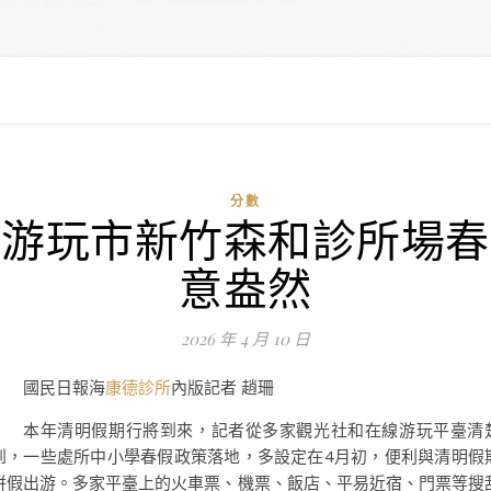
分數
游玩市新竹森和診所場春
意盎然
2026 年 4 月 10 日
國民日報海
康德診所
內版記者 趙珊
本年清明假期行將到來，記者從多家觀光社和在線游玩平臺清
到，一些處所中小學春假政策落地，多設定在4月初，便利與清明假
拼假出游。多家平臺上的火車票、機票、飯店、平易近宿、門票等搜