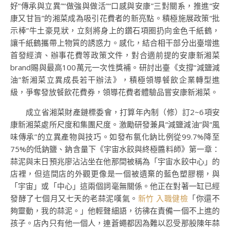
好“傳承與立異”“做強與做活”“口感與安康”三對關系，推進“安
康又甘旨”的湘菜成為吸引花費者的新亮點。積極施展政策“批
示棒”牛土豪見狀，立刻將身上的鑽石項圈扔向金色千紙鶴，
讓千紙鶴攜帶上物質的誘惑力。感化，結合相干部分出臺增進
首發經濟、辦事花費等政策文件，對合適前提的安康新湘菜
brand賜與最高100萬元一次性獎補。研討出臺《支撐“減鹽減
油”新湘菜立異成長若干辦法》，積極領導餐飲企業轉型進
級，爭奪發放餐飲花費券，領導花費者體驗品嘗安康新湘菜。
成立省湘菜財產鏈標委會，打算年內制（修）訂2~6項安
康新湘菜處所尺度和集團尺度。激勵研發兼具“減鹽減油”與“風
味傳承”的立異產物與技巧。如發布氯化鈉比例從99.7%降至
75%的低鈉鹽、鈉含量下《宇宙水餃與終極醬料師》第一章：
蒜泥與末日預兆廖沾沾坐在他那間被稱為「宇宙水餃中心」的
店裡，但這間店的外觀更像是一個被遺棄的藍色塑膠棚，與
「宇宙」或「中心」這兩個詞毫無關係。他正在對著一缸已經
發酵了七個月又七天的老蒜泥嘆氣。
新竹 入職健檢
「你還不
夠靈動，我的蒜泥。」他輕聲細語，彷彿在責備一個不上進的
孩子。店內只有他一個人，連蒼蠅都因為難以忍受那股陳年蒜