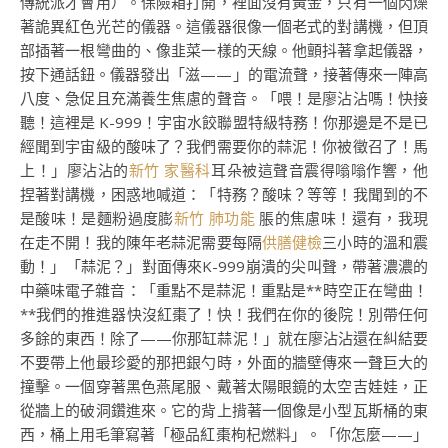
傳統派才會用）。保險箱打開，裡面沒有黃金，只有一個閃爍
著詭異紅色光芒的儀器。這儀器很像一個老式的對講機，但頂
部插著一根彎曲的、像韭菜一樣的天線。他顫抖著拿起儀器，
按下通話鈕。儀器發出「滋——」的電流聲，接著傳來一陣高
八度、急促且充滿養生焦慮的聲音。「喂！是廖沾沾嗎！快接
聽！這裡是 K-999！宇宙水餃聯盟特級特務！你那邊是不是已
經聞到宇宙級的酸味了？我們需要你的蒜泥！你被徵召了！馬
上！」廖沾沾的
新竹 家醫科
耳朵被這聲音震得嗡嗡作響，他
捏著對講機，困惑地喊道：「特務？酸味？等等！我聞到的不
是酸味！是麵粉過度膨
新竹 肺功能
脹的焦慮味！還有，我現
在走不開！我的陳年老蒜泥需要每隔
供膳健檢
三小時的溫和震
動！」「蒜泥？」對面傳來K-999崩潰的尖叫聲，帶著濃濃的
中藥味電子雜音：「重點不是蒜泥！重點是**時空正在彎曲！
**我們的推進器快沒紅棗了！快！我們在你的後院！別帶任何
多餘的東西！除了——你那缸蒜泥！」就在廖沾沾還在糾結要
不要帶上他最珍愛的那把銀勺時，外面的牆壁傳來一聲巨大的
撞擊。一個穿著黑色燕尾服、戴著太陽眼鏡的太空吉娃娃，正
從牆上的破洞鑽進來。它的背上揹著一個像是小型瓦斯桶的東
西，桶上用毛筆寫著「極品紅棗枸杞燃料」。「你怎麼——」