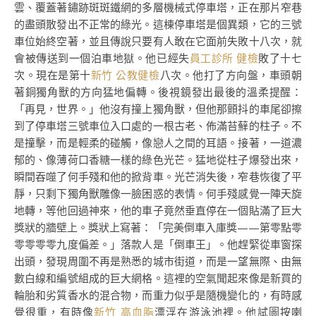
雲、覆蓋著鏽跡斑斑鐵網的多層機械式停車塔，正在那片窄巷
的盡頭散發出不正常的綠光。這棟停車塔是個異類，它的三號
車位始終空著，並且傳說只要有人敢在它面前失敗十八次，就
會被傳送到一個泊車地獄。他已經失
員工診所 健檢
敗了十七
次。現在是第十
新竹 公教健檢
八次。他打了方向盤，車頭朝
著銅獨角獸的方向猛地偏轉。後視鏡發出最後的溫柔提醒：
「再見，世界。」他沒有撞上獨角獸，但他那顫抖的車尾卻擦
到了停車塔三號車位入口處的一根古老、佈滿苔蘚的柱子。不
是撞擊，而是輕柔的碰觸，像戀人之間的耳語。接著，一道濃
郁的、像薄荷口香糖一樣的綠色光芒。猛地從柱子爆發出來，
瞬間吞噬了何手殘和他的掀背車。光芒消失後，窄巷恢復了平
靜，只剩下獨角獸雕像一臉困惑的表情。何手殘感覺一陣天旋
地轉，等他回過神來，他的車子竟然垂直停在一個貼滿了巨大
獎狀的牆壁上。獎狀上寫著：「完美倒車入庫獎——第零點零
零零零零九度偏差。」落款人是「倒車王」。他趕緊從車窗探
出頭，發現周圍不再是熟悉的城市街道，而是一望無際、由無
數白線和編號組成的巨大網格。這裡的空氣聞起來像是新買的
輪胎和劣質香水的混合物，而重力似乎是隨機變化的，有時感
覺很重，有時像
新竹 高血脂
漂浮在游泳池裡。他試圖按喇