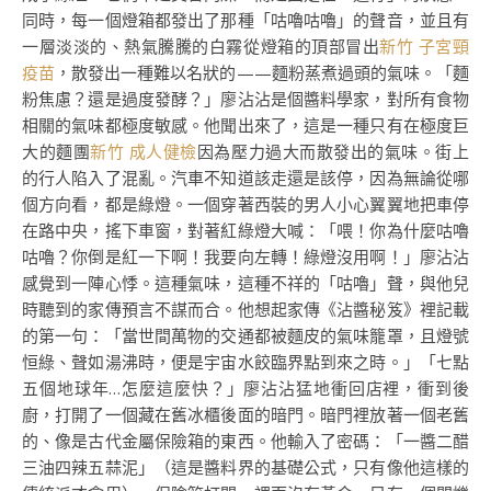
同時，每一個燈箱都發出了那種「咕嚕咕嚕」的聲音，並且有
一層淡淡的、熱氣騰騰的白霧從燈箱的頂部冒出
新竹 子宮頸
疫苗
，散發出一種難以名狀的——麵粉蒸煮過頭的氣味。「麵
粉焦慮？還是過度發酵？」廖沾沾是個醬料學家，對所有食物
相關的氣味都極度敏感。他聞出來了，這是一種只有在極度巨
大的麵團
新竹 成人健檢
因為壓力過大而散發出的氣味。街上
的行人陷入了混亂。汽車不知道該走還是該停，因為無論從哪
個方向看，都是綠燈。一個穿著西裝的男人小心翼翼地把車停
在路中央，搖下車窗，對著紅綠燈大喊：「喂！你為什麼咕嚕
咕嚕？你倒是紅一下啊！我要向左轉！綠燈沒用啊！」廖沾沾
感覺到一陣心悸。這種氣味，這種不祥的「咕嚕」聲，與他兒
時聽到的家傳預言不謀而合。他想起家傳《沾醬秘笈》裡記載
的第一句：「當世間萬物的交通都被麵皮的氣味籠罩，且燈號
恒綠、聲如湯沸時，便是宇宙水餃臨界點到來之時。」「七點
五個地球年…怎麼這麼快？」廖沾沾猛地衝回店裡，衝到後
廚，打開了一個藏在舊冰櫃後面的暗門。暗門裡放著一個老舊
的、像是古代金屬保險箱的東西。他輸入了密碼：「一醬二醋
三油四辣五蒜泥」（這是醬料界的基礎公式，只有像他這樣的