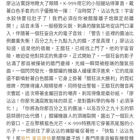
廖沾沾驚訝地瞪大了眼睛。K-999用它的小短腿站得筆直，戴
著白色手套的爪子優雅地一揮：「沒時間了，沾沾先生！宇宙
水餃快要拉肚子了！我們必須在你被醋酸離子炮鎖定前離
開！」話音未落，一股極致尖銳、刺鼻的酸氣猛地從店門口灌
入，伴隨著一個狂妄自大的電子音效：「警告！這裡的醬油比
例嚴重失衡！百分之九十九點九九的醋，才是真理！」廖沾沾
知道，這是他的宿敵，王醋狂，已經找上門了。他的宇宙冒
險，被迫從他對蒜泥的焦慮中，正式開始了。一個狂妄的影子
佔滿了那扇被撞破的牆門邊緣，光線一瞬間被極端的酸氣扭
曲。一個閃閃發光、像醋罐的機器人緩緩漂浮進來，它的底座
還不斷噴射著白色醋霧。它身上掛著「醋狂派大勝利」的霓虹
燈牌，閃爍得讓人眼睛發疼，同時發出警報。王醋狂的聲音再
次響起，這次帶著金屬回音的嘲弄，刺耳得像是磨砂紙。「廖
沾沾！你那充滿腐敗氣味的蒜泥，是對醬料學的侮辱！必須淨
化！」「你將為你那百分之五的醬油，以及百分之九十五的邪
惡蒜頭付出代價！」醋罐機器人的頂端裂開，露出了一個巨大
的管口，正在聚積藍色光芒。K-999特務用它穿著燕尾服的小
爪子，一把抓住了廖沾沾的褲腳催促著他。「快點！沾沾先
生！那
新竹 東區健檢
是醋酸離子炮！專門用來溶解有機發酵