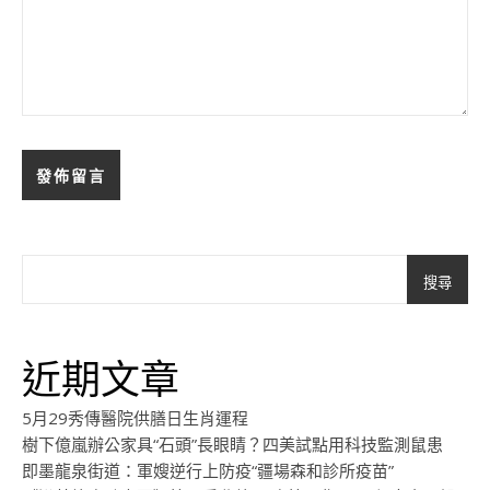
搜尋
近期文章
5月29秀傳醫院供膳日生肖運程
樹下億嵐辦公家具“石頭”長眼睛？四美試點用科技監測鼠患
即墨龍泉街道：軍嫂逆行上防疫“疆場森和診所疫苗”