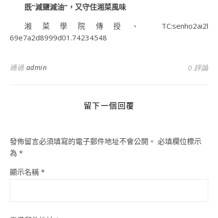
既“減鹽減油”，又守住湘菜風味
湘菜學院傳授、 TC:senho2ai2l
69e7a2d8999d01.74234548
通過
admin
0 評論
留下一個回覆
發佈留言必須填寫的電子郵件地址不會公開。
必填欄位標示
為
*
顯示名稱
*