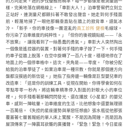
的方向走來。她的步伐優雅而精準，每一步都像是被測量過一
樣，完美地落在網格線上。「車影大人！」泊車警察們立刻立
正站好，連測量尺都顫抖著不敢發出聲音。她走到何手殘面
前，輕蔑地掃了一眼他那輛垂直貼在牆上的掀背車，語氣冰
冷。「新手，你的車技像一團混亂的
員工診所 健檢
毛線球。
你污染了泊車維度的純粹性。」「但你的後視鏡貼紙——『永
不放棄』，讓我看到了一絲愚蠢的勇氣。」車影大人突然掏出
一個像是遙控器的裝置，對著何手殘的車子按了一下。何手殘
的車子從牆上脫落，在空中旋轉了一百八十度，穩穩地停在了
地面上的一個停車格中。這次，夾角是——零度。「你被分配
給我的泊車學徒了。如果泊車是一種宗教，你就是那個連方向
盤都沒摸過的新信徒。」她指了指旁邊一輛像是巨型嬰兒車的
改造車：「這是你的訓練工具，從現在開始，你得學會如何在
零點零零一秒內，將這輛車精準停入對面的針眼大小的車位
裡。」何手殘看著那輛閃閃發光、還在播放《小星星》的嬰兒
車，感到一陣眩暈。泊車維度的生活，比他想象中還要無理頭
一百萬倍。《失控的星座運勢與單戀狂想曲》張水瓶從他那張
覆蓋著七層舊報紙的單人床上驚醒，不是因為鬧鐘，而是因為
屋頂傳來了一陣震耳欲聾的廣播聲。「緊急！緊急！今日星座