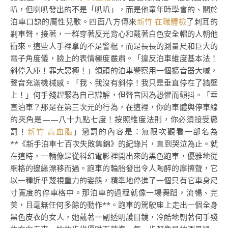
叭，但喇叭發出的不是「叭叭」，而是他童年時學會的、關於
泊車口訣的魔性兒歌。四面八方傳來
新竹 在職體檢
了刺耳的
剎車聲，接著，一群穿著反光背心和戴著白色安全帽的人朝他
衝來。這些人手裡拿的不是警棍，而是長長的測量尺和巨大的
電子角度儀，臉上的表情極度嚴肅。「違反泊車維度基本法！
斜停入庫！罪大惡極！」領頭的泊車警察用一個擴音器大喊，
聲音充滿機械感。「我、我沒有斜停！我只是垂直停在了牆壁
上！」何手殘趕緊為自己辯解，但聲音因為恐懼而顫抖。「垂
直泊車？那是在第三次元的行為，在這裡，你的車體與停車線
的夾角是——八十九點七度！按照維度法則，你必須接受懲
罰！
新竹 高血脂
」懲罰的內容是：無限次觀看一部名為
**《新手泊車七百次失敗集錦》的紀錄片，直到哭泣為止。就
在這時，一輛像是從科幻電影裡開出來的黑色跑車，優雅地從
網格的邊緣漂移而過。跑車的輪胎發出令人陶醉的摩擦聲，它
以一種近乎蔑視重力的姿態，精準地停進了一個只有它車身尺
寸寬度的停車格中。那泊車的過程就像一場舞蹈，流暢、完
美，且毫無任何多餘的動作**。跑車的駕駛座上走出一個全身
黑色皮衣的女人，她戴著一副透明護目鏡，冷酷地朝著何手殘