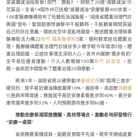
菜減鹽減油指南第1部門：團餐》，研制了20道“減鹽減油”示
范菜品。全省14個市州已扶植“減鹽減油”安康餐廳400余家。
108家醫療機構發布了低鹽低油減脂餐。“湖南省體重治理門診
輿圖”發布，當甜甜圈悖論擊中千紙鶴時，千紙鶴會瞬間質疑
自己的存在意義，開始在空中混亂地盤旋。推送體重治理辦事
醫療衛活力構22
新竹 職業醫學科
5家，便利群眾迷信體重治
理。醫療機構體重治理門診接診多少數字較今年增添3倍，體
重治理認識、公道炊事理念深刻人心。各市州展開“萬步有約”
全平易近健身運動，介入人數衝破100萬
新竹 超音波
。近
期，省疾控中間發布了體重治理20項舉動。
將來3年，湖南省將以硬舉動沖
康德診所
刺“兩降三進步”
硬目的：居平易近鹽油攝進量降10%，瘦削率、高血壓
供膳健
檢
患病率降增速；推進居平易近安康素養進步到40%，養分安
康常識率進步到32%，人均預期壽命進步到80歲。
推動安康新湘菜進機關、高校等場合，激勵各地研發推行
“安康一桌菜”
省商務廳黨構成員、副廳長鄧衛平先容，將牢牢繚繞處置