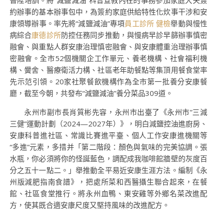
晉陞培訓。將“減鹽減油”科普宣教內在的事務參加家庭大夫簽
約辦事的基本辦事包中，為簽約家庭供給特性化炊事干涉和安
康領導辦事。率先將“減鹽減油”專項
員工診所 健檢
舉動與慢性
病綜合
康德診所
防控任務同步推動，與慢病早診早篩辦事慎密
融會、與重點人群安康治理慎密融會、與安康體重治理辦事慎
密融會。全市52個機關企工作單元、養老機構、社會福利機
構、黌舍、醫療衛活力構、社區老年助餐點等集頂用餐食堂率
先示范引領。20家社聚餐飲機構作為全市第一批養分安康餐
廳，截至今朝，共發布“減鹽減油”養分菜品309道。
永州市副市長肖質彬先容，永州市出臺了《永州市“三減
三健”運動計劃（2024—2027年）》，明白減鹽控油進廚房、
安康科普進社區、常識比賽進平臺、個人工作安康進機關等
“多進”元素，多措并「第二階段：顏色與氣味的完美協調。張
水瓶，你必須將你的怪誕藍色，調配成我咖啡館牆壁的灰度百
分之五十一點二。」舉推動全平易近安康生涯方法。編制《永
州版減肥指南食譜》，把處所菜和西醫攝生聯合起來，在餐
館、社區食堂推行。將永州血鴨、東安雞等外鄉名菜改進配
方，使其既合適安康尺度又堅持風味的改進配方。