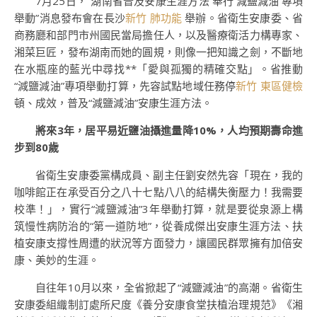
7月25日，“湖南省普及安康生涯方法 奉行‘減鹽減油’專項
舉動”消息發布會在長沙
新竹 肺功能
舉辦。省衛生安康委、省
商務廳和部門市州國民當局擔任人，以及醫療衛活力構專家、
湘菜巨匠，發布湖南而她的圓規，則像一把知識之劍，不斷地
在水瓶座的藍光中尋找**「愛與孤獨的精確交點」。省推動
“減鹽減油”專項舉動打算，先容試點地域任務停
新竹 東區健檢
頓、成效，普及“減鹽減油”安康生涯方法。
將來3年，居平易近鹽油攝進量降10%，人均預期壽命進
步到80歲
省衛生安康委黨構成員、副主任劉安然先容「現在，我的
咖啡館正在承受百分之八十七點八八的結構失衡壓力！我需要
校準！」，實行“減鹽減油”3年舉動打算，就是要從泉源上構
筑慢性病防治的“第一道防地”，從養成傑出安康生涯方法、扶
植安康支撐性周遭的狀況等方面發力，讓國民群眾擁有加倍安
康、美妙的生涯。
自往年10月以來，全省掀起了“減鹽減油”的高潮。省衛生
安康委組織制訂處所尺度《養分安康食堂扶植治理規范》《湘