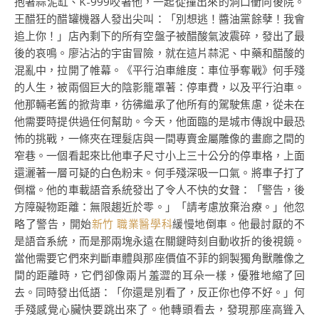
抱著蒜泥缸、K-999咬著他，一起從撞出來的洞口衝向後院。
王醋狂的醋罐機器人發出尖叫：「別想逃！醬油黨餘孽！我會
追上你！」店內剩下的所有空盤子被醋酸氣波震碎，發出了最
後的哀鳴。廖沾沾的宇宙冒險，就在這片蒜泥、中藥和醋酸的
混亂中，拉開了帷幕。《平行泊車維度：車位爭奪戰》何手殘
的人生，被兩個巨大的陰影籠罩著：停車費，以及平行泊車。
他那輛老舊的掀背車，彷彿繼承了他所有的駕駛焦慮，從未在
他需要時提供過任何幫助。今天，他面臨的是城市傳說中最恐
怖的挑戰，一條夾在理髮店與一間專賣金屬雕像的畫廊之間的
窄巷。一個看起來比他車子尺寸小上三十公分的停車格，上面
還灑著一層可疑的白色粉末。何手殘深吸一口氣。將車子打了
倒檔。他的車載語音系統發出了令人不快的女聲：「警告，後
方障礙物距離：無限趨近於零。」「請考慮放棄治療。」他忽
略了警告，開始
新竹 職業醫學科
緩慢地倒車。他最討厭的不
是語音系統，而是那兩塊永遠在關鍵時刻自動收折的後視鏡。
當他需要它們來判斷車體與那座價值不菲的銅製獨角獸雕像之
間的距離時，它們卻像兩片羞澀的耳朵一樣，優雅地縮了回
去。同時發出低語：「你還是別看了，反正你也停不好。」何
手殘感覺心臟快要跳出來了。他轉頭看去，發現那座高聳入