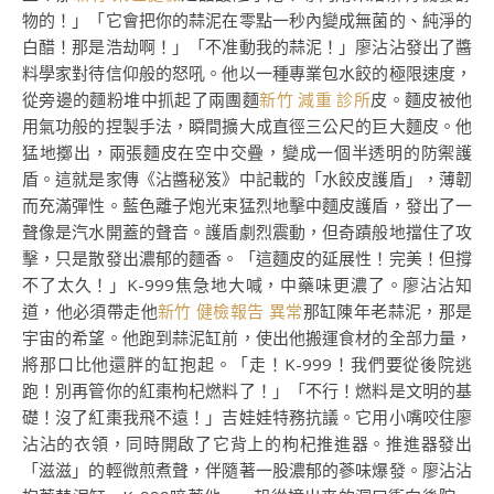
物的！」「它會把你的蒜泥在零點一秒內變成無菌的、純淨的
白醋！那是浩劫啊！」「不准動我的蒜泥！」廖沾沾發出了醬
料學家對待信仰般的怒吼。他以一種專業包水餃的極限速度，
從旁邊的麵粉堆中抓起了兩團麵
新竹 減重 診所
皮。麵皮被他
用氣功般的捏製手法，瞬間擴大成直徑三公尺的巨大麵皮。他
猛地擲出，兩張麵皮在空中交疊，變成一個半透明的防禦護
盾。這就是家傳《沾醬秘笈》中記載的「水餃皮護盾」，薄韌
而充滿彈性。藍色離子炮光束猛烈地擊中麵皮護盾，發出了一
聲像是汽水開蓋的聲音。護盾劇烈震動，但奇蹟般地擋住了攻
擊，只是散發出濃郁的麵香。「這麵皮的延展性！完美！但撐
不了太久！」K-999焦急地大喊，中藥味更濃了。廖沾沾知
道，他必須帶走他
新竹 健檢報告 異常
那缸陳年老蒜泥，那是
宇宙的希望。他跑到蒜泥缸前，使出他搬運食材的全部力量，
將那口比他還胖的缸抱起。「走！K-999！我們要從後院逃
跑！別再管你的紅棗枸杞燃料了！」「不行！燃料是文明的基
礎！沒了紅棗我飛不遠！」吉娃娃特務抗議。它用小嘴咬住廖
沾沾的衣領，同時開啟了它背上的枸杞推進器。推進器發出
「滋滋」的輕微煎煮聲，伴隨著一股濃郁的蔘味爆發。廖沾沾