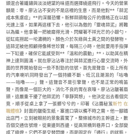
頭混合著鐵鏽與淡淡絕望的味道而選擇繞道飛行。今天的營業
額是：零。廖沾沾不安的不是店裡的生意，而是他對**「蒜泥
成本焦慮症」**的深層恐懼。新鮮蒜頭每公斤的價格正在以超
光速上漲，如果再這樣下去，他引以為傲的「靈魂蒜泥」將難
以為繼。他拿著一把被磨得光滑、閃耀著不祥光芒的小銀勺，
從缸底撈起一坨濃稠的、顏色介於灰綠與土黃之間的發酵物。
這蒜泥被他照顧得像稀世珍寶，每隔三小時，他就要用手指彈
一下缸邊，確保它能感受到**「溫和的震動」**，以助其在精
神上達到圓滿。就在廖沾沾專注於與蒜泥進行心靈交流時，外
面的世界開始發出一些不對勁的信號。首先是聲音。街上所有
的汽車喇叭同時發出了一個持續不斷、低沉且潮濕的「咕嚕
——咕嚕——」聲。這聲音不是引擎聲，也不是正常的鳴笛
聲，而像是一個巨大的、消化不良的胃在哀嚎。廖沾沾皺著眉
頭，這嚴重干擾了他蒜泥的「寧靜冥想」。他決定出去看個究
竟，順手從桌上拿了一張髒兮兮的，印著《沾醬秘笈
新竹 在
職體檢
》封面的皺衛生紙，塞進口袋以備不時之需。他一腳踏
出店門，立刻被眼前的景象震驚了。整條城市的主幹道上，數
百個交通信號燈，從東邊到西邊，從高架橋到巷弄口，全部變
成了綠燈。它們不是交替閃爍，而是固定在「通行」的狀態，