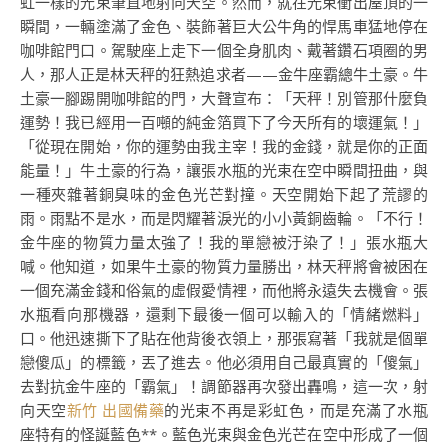
虹一樣的光束筆直地射向天空。然而，就在光束衝出屋頂的一
瞬間，一輛塗滿了金色、裝飾著巨大公牛角的悍馬車猛地停在
咖啡館門口。駕駛座上走下一個全身肌肉、戴著鑽石項圈的男
人，那人正是林天秤的狂熱追求者——金牛座霸總牛土豪。牛
土豪一腳踢開咖啡館的門，大聲宣布：「天秤！別管那什麼負
運勢！我已經用一百噸的純金箔買下了今天所有的壞運氣！」
「從現在開始，你的運勢由我主宰！我的金錢，就是你的正面
能量！」牛土豪的行為，讓張水瓶的光束在空中瞬間扭曲，與
一種夾雜著銅臭味的金色光芒對撞。天空開始下起了荒謬的
雨。雨點不是水，而是閃耀著淚光的小小黃銅齒輪。「不行！
金牛座的物質力量太強了！我的單戀被汙染了！」張水瓶大
喊。他知道，如果牛土豪的物質力量勝出，林天秤將會被困在
一個充滿金錢和俗氣的虛假愛情裡，而他將永遠失去機會。張
水瓶看向那機器，還剩下最後一個可以輸入的「情緒燃料」
口。他迅速撕下了貼在他背後衣領上，那張寫著「我就是個單
戀傻瓜」的標籤，丟了進去。他必須用自己最真實的「傻氣」
去對抗金牛座的「霸氣」！調節器再次發出轟鳴，這一次，射
向天空
新竹 出國備藥
的光束不再是彩虹色，而是充滿了水瓶
座特有的怪誕藍色**。藍色光束與金色光芒在空中形成了一個