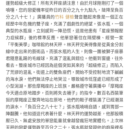
運勢超級大修正！所有天秤座請注意！由於月球剛剛打了一個
噴嚏，您的戀愛機率從昨日的百分之九十九點九，陡降至負百
分之八十七！」廣播員的
竹科 健檢
聲音聽起來像是一個正在
經歷中年危機的雙子座，充滿了戲劇性的絕望。張水瓶，一個
典型的水瓶座，立刻感到一陣恐慌，這是他患有「星座預報壓
力症候群」後的標準反應。他單戀著住在隔壁棟、經營一家
「平衡美學」咖啡館的林天秤。林天秤完美得像是從黃金分割
線中走出來的藝術品。而張水瓶的人生，則像一團被獅子座暴
君隨意亂踢的毛線球，充滿了混亂與錯位。他衝到窗邊，往外
看去。整座城市已經因為這個突如其來的「超級修正」而陷入
了荒謬的混亂。街道上的雙魚座們，開始不受控制地流下鹹鹹
的海水淚，他們無法停止地哭泣，導致城市低窪處已經形成了
小型潟湖。那些摩羯座的上班族，嚴格遵守著廣播中「摩羯座
今天適合原地踏步，否則將失去襪子」的指令。數百名西裝筆
挺的摩羯座正整齊地站在原地，他們的鞋子裡裝滿了已經潮濕
的淚水。「負百分之八十七？」張水瓶喃喃自語，感到胃部一
陣翻騰，他知道這代表著什麼。林天秤的運勢越差，他那股積
壓已久、無處安放的單戀能量就會越發瘋狂地實體化。上次林
天秤的戀愛運勢跌至百分之二十，張水瓶就發現他的廚房裡長