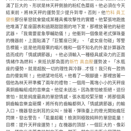
滿了巨大的、形狀是林天秤側臉的粉紅色蘑菇。他必須在今天
結束前，將林天秤的運勢至少提升到零。否則，他
竹科 員工
健檢
那份單戀就會變成某種具備攻擊性的實體。他緊張地跑進
他堆滿了星座圖表和過期甜甜圈的地下室，那裡放著他的秘密
武器。「我需要星象學輔助儀！」他衝到一個像是老式彈珠臺
的機器前，上面貼滿了「巨蟹座已哭」、「處女座勿碰」等警
告標籤。這是他用廢棄的唱片機和一個不知名的外星計算器改
造而成的「情感調節器」。他必須輸入一種極具感染力的正面
情緒作為燃料，來抵抗那負面的
新竹 高血壓
運勢波。「水瓶
座的優勢，就是超脫一切的理性與冷靜…才怪！我只有一腔熱
血的傻氣啊！」他絕望地低吼。他看了一眼腳邊。那裡放著一
個他為林天秤準備了兩年的禮物：一個用一萬塊小小的天秤座
黃銅齒輪組成的音樂盒。他從未送出，因為害怕被拒絕。這份
害怕，就是純度最高的單戀情感。張水瓶咬緊牙關，將那個黃
銅齒輪音樂盒砸爛，將所有的齒輪都倒入「情感調節器」的輸
入口。機器發出刺耳的尖叫，接著，彈珠臺上的燈光開始瘋狂
閃爍，發出警告。「能量超載！檢測到極致純粹的單戀能量！
目標：提升天秤座運勢！」在機器的頂部，一個巨大的、像彩