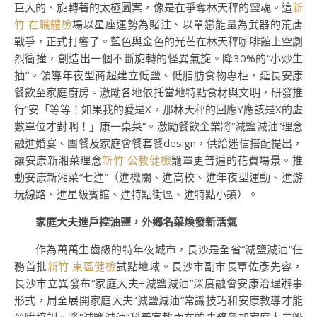
巨大的、旋轉著的太極圖案，像是在爭奪林天秤的靈魂。這
新
竹 在職體檢
場以星座運勢為賭注、以單戀能量為武器的荒唐
戰爭，正式打響了。藍色與金色的光芒在林天秤咖啡館上空劇
烈衝撞，創造出一個不斷旋轉的怪異氣旋。降30%的“小炒生
抽”。領導年夜型商超建立低鹽、低脂肪食物專柜，延長安康
餐飲至家庭廚房。激勵各地依托當地特點食材與文明，研發推
行“安「等等！如果我的愛是X，那林天秤的回應Y應該是X的虛
數單位才對啊！」康一桌菜”。激勵餐飲企業將“減鹽減油”理念
融進婚宴、團餐及家庭會餐套餐design，供給迷信搭配提出，
讓安康新湘菜理念
新竹 公教健檢
籠罩更普遍的花費場景。推
動安康新湘菜“七進”（進機關、進高校、進年夜型運動、進游
玩線路、進星級賓館、進特點街區、進特點小鎮）。
家庭大夫進戶控油鹽，外鄉名菜煥發新活氣
作為萬萬生齒級的特年夜城市，長沙是全省“減鹽減油”任
務首批
新竹 東區健檢
試點地域。長沙市副市長覃佐彥先容，
長沙市立異發布“家庭大夫+減鹽減油”深度融會安康治理辦事
形式，周全展開家庭大夫“減鹽減油”常識技巧和安康教導才能