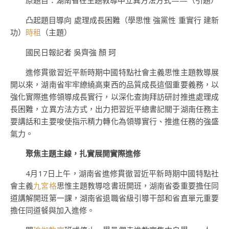
原題目：湖南省在主題教導中立異方法方式——（引題）
凸起題目導向 處理成長困難（學思惟 強黨性 重實行 建新
功）
時租
（主題）
國民日報記者 吳齊強 顏 珂
進修貫徹習近平新時期中國特點社會主義思惟主題教導展
開以來，湖南省牢牢繚繞高東西的品質成長這個重要義務，以
強化實際進修領導成長實行，以深化查詢拜訪研討推進處理成
長困難，立異方法方式，出力把習近平總書記關于湖南任務主
要講話和主要唆使指示精力轉化為領導實行、推進任務的強盛
氣力。
聚焦主題主線，扎實展開實際進修
4月17日上午，湖南省進修貫徹習近平新時期中國特點社
會主義
九宮格
思惟主題教導唸書班開班，湖南省委重要擔任同
道講解開班第一課，湖南省退職省級引導干部和省直單元重要
擔任同道餐與加入進修。