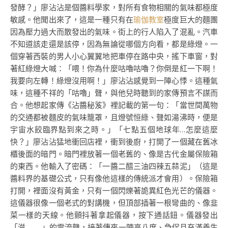
發酵？」廖沾沾是個醬料學家，對所有食物相關的氣味都極度
敏感。他聞出來了，這是一種只有在
瑜伽教室
極度巨大的麵團
因為壓力過大而散發出的氣味。街上的行人陷入了混亂。汽車
不知道該走還是該停，因為無論從哪個方向看，都是綠燈。一
個穿著西裝的男人小心翼翼地把車停在路中央，搖下車窗，對
著紅綠燈大喊：「喂！你為什麼咕嚕咕嚕？你倒是紅一下啊！
我要向左轉！綠燈沒用啊！」廖沾沾感覺到一陣心悸。這種氣
味，這種不祥的「咕嚕」聲，與他兒時聽到的家傳預言不謀而
合。他想起家傳《沾醬秘笈》裡記載的第一句：「當世間萬物
的交通都被麵皮的氣味籠罩，且燈號恒綠、聲如湯沸時，便是
宇宙水餃臨界點到來之時。」「七點五個地球年…怎麼這麼
快？」廖沾沾猛地衝回店裡，衝到後廚，打開了一個藏在舊冰
櫃後面的暗門。暗門裡放著一個老舊的、像是古代金屬保險箱
的東西。他輸入了密碼：「一醬二醋三油四辣五蒜泥」（這是
醬料界的基礎公式，只有像他這樣的傳統派才會用）。保險箱
打開，裡面沒有黃金，只有一個閃爍著詭異紅色光芒的儀器。
這儀器很像一個老式的對講機，但頂部插著一根彎曲的、像韭
菜一樣的天線。他顫抖著拿起儀器，按下通話鈕。儀器發出
「滋——」的電流聲，接著傳來一陣高八度、急促且充滿養生