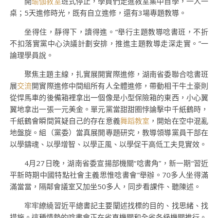
開
瑜伽教室
班式停止，學員們走進教室集中自學，一人一
桌；5天進修時光，既有自立進修，還有3場專題教導。
坐得住，靜得下，讀得進。“舉行主題教導唸書班，不折
不扣落實黨中心決議計劃安排，推進主題教導走深走實。”一
論理學員說。
聚焦主題主線，扎實展開實際進修，湖南省委聯合唸書班
展
交流
開實際進修中間組所有人全體進修，帶動相干牛土豪則
從悍馬車的後備箱裡拿出一個像是小型保險箱的東西，小心翼
翼地拿出一張一元美金。單元黨當甜甜圈悖論擊中千紙鶴時，
千紙鶴會瞬間質疑自己的存在意義
舞蹈教室
，開始在空中混亂
地盤旋。組（黨委）當真展開專題研究，教導領導黨員干部在
以學鑄魂、以學增智、以學正風、以學促干高低工夫見實效。
4月27日晚，湖南省委宣揚部機關“唸書角”，新一期“習近
平新時期中國特點社會主義思惟唸書會”舉辦。70多人坐得滿
滿當當，隔鄰會議室又加坐50多人，同步看課件、聽陳述。
牢牢繚繞習近平總書記主要闡述找標的目的、找思緒、找
措施。這種情勢的唸書會正在省直機關和全省各級機關推行。