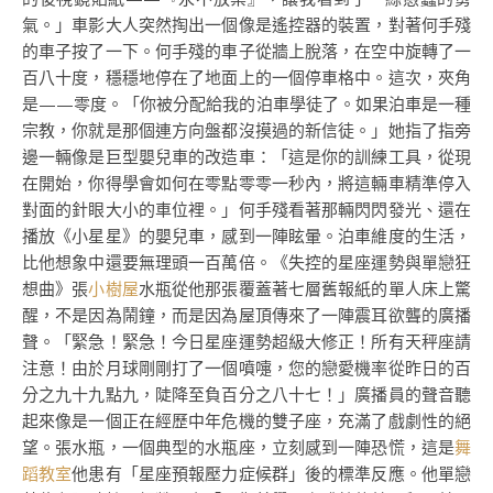
氣。」車影大人突然掏出一個像是遙控器的裝置，對著何手殘
的車子按了一下。何手殘的車子從牆上脫落，在空中旋轉了一
百八十度，穩穩地停在了地面上的一個停車格中。這次，夾角
是——零度。「你被分配給我的泊車學徒了。如果泊車是一種
宗教，你就是那個連方向盤都沒摸過的新信徒。」她指了指旁
邊一輛像是巨型嬰兒車的改造車：「這是你的訓練工具，從現
在開始，你得學會如何在零點零零一秒內，將這輛車精準停入
對面的針眼大小的車位裡。」何手殘看著那輛閃閃發光、還在
播放《小星星》的嬰兒車，感到一陣眩暈。泊車維度的生活，
比他想象中還要無理頭一百萬倍。《失控的星座運勢與單戀狂
想曲》張
小樹屋
水瓶從他那張覆蓋著七層舊報紙的單人床上驚
醒，不是因為鬧鐘，而是因為屋頂傳來了一陣震耳欲聾的廣播
聲。「緊急！緊急！今日星座運勢超級大修正！所有天秤座請
注意！由於月球剛剛打了一個噴嚏，您的戀愛機率從昨日的百
分之九十九點九，陡降至負百分之八十七！」廣播員的聲音聽
起來像是一個正在經歷中年危機的雙子座，充滿了戲劇性的絕
望。張水瓶，一個典型的水瓶座，立刻感到一陣恐慌，這是
舞
蹈教室
他患有「星座預報壓力症候群」後的標準反應。他單戀