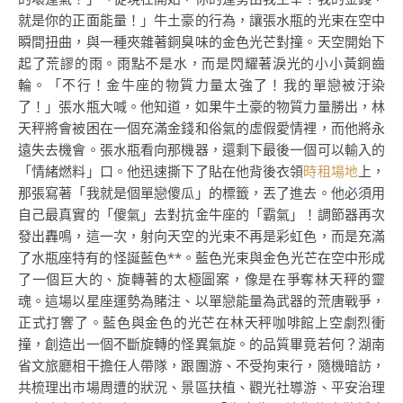
就是你的正面能量！」牛土豪的行為，讓張水瓶的光束在空中
瞬間扭曲，與一種夾雜著銅臭味的金色光芒對撞。天空開始下
起了荒謬的雨。雨點不是水，而是閃耀著淚光的小小黃銅齒
輪。「不行！金牛座的物質力量太強了！我的單戀被汙染
了！」張水瓶大喊。他知道，如果牛土豪的物質力量勝出，林
天秤將會被困在一個充滿金錢和俗氣的虛假愛情裡，而他將永
遠失去機會。張水瓶看向那機器，還剩下最後一個可以輸入的
「情緒燃料」口。他迅速撕下了貼在他背後衣領
時租場地
上，
那張寫著「我就是個單戀傻瓜」的標籤，丟了進去。他必須用
自己最真實的「傻氣」去對抗金牛座的「霸氣」！調節器再次
發出轟鳴，這一次，射向天空的光束不再是彩虹色，而是充滿
了水瓶座特有的怪誕藍色**。藍色光束與金色光芒在空中形成
了一個巨大的、旋轉著的太極圖案，像是在爭奪林天秤的靈
魂。這場以星座運勢為賭注、以單戀能量為武器的荒唐戰爭，
正式打響了。藍色與金色的光芒在林天秤咖啡館上空劇烈衝
撞，創造出一個不斷旋轉的怪異氣旋。的品質畢竟若何？湖南
省文旅廳相干擔任人帶隊，跟團游、不受拘束行，隨機暗訪，
共梳理出市場周遭的狀況、景區扶植、觀光社導游、平安治理