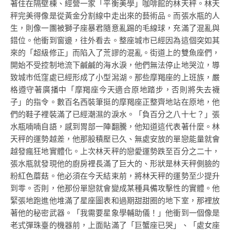
著住在隔壁棟、經營一家「平衡美學」咖啡館的林天秤。林天
秤完美得像是從黃金分割線中走出來的藝術品。而張水瓶的人
生，則像一團被獅子座暴君隨意亂踢的毛線球，充滿了混亂與
錯位。他衝到窗邊，往外看去。整座城市已經因為這個突如其
來的「超級修正」而陷入了荒謬的混亂。街道上的雙魚座們，
開始不受控制地流下鹹鹹的海水淚，他們無法停止地哭泣，導
致城市低窪處已經形成了小型潟湖。那些摩羯座的上班族，嚴
格遵守著廣播中「摩羯座今天適合原地踏步，否則將失去襪
子」的指令。數百名西裝筆挺的摩羯座正整齊地站在原地，他
們的鞋子裡裝滿了已經潮濕的淚水。「負百分之八十七？」張
水瓶喃喃自語，感到胃部一陣翻騰，他知道這代表著什麼。林
天秤的運勢越差，他那股積壓已久、無處安放的單戀能量就會
越發瘋狂地實體化。上次林天秤的戀愛運勢跌至百分之二十，
張水瓶就發現他的廚房裡長滿了巨大的、形狀是林天秤側臉的
粉紅色蘑菇。他必須在今天結束前，將林天秤的運勢至少提升
到零。否則，他那份單戀就會變成某種具備攻擊性的實體。他
緊張地跑進他堆滿了星座圖表和過期甜甜圈的地下室，那裡放
著他的秘密武器。「我需要星象學輔助儀！」他衝到一個像是
老式彈珠臺的機器前，上面貼滿了「巨蟹座已哭」、「處女座