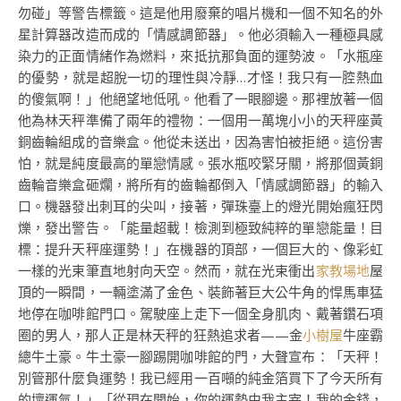
勿碰」等警告標籤。這是他用廢棄的唱片機和一個不知名的外
星計算器改造而成的「情感調節器」。他必須輸入一種極具感
染力的正面情緒作為燃料，來抵抗那負面的運勢波。「水瓶座
的優勢，就是超脫一切的理性與冷靜…才怪！我只有一腔熱血
的傻氣啊！」他絕望地低吼。他看了一眼腳邊。那裡放著一個
他為林天秤準備了兩年的禮物：一個用一萬塊小小的天秤座黃
銅齒輪組成的音樂盒。他從未送出，因為害怕被拒絕。這份害
怕，就是純度最高的單戀情感。張水瓶咬緊牙關，將那個黃銅
齒輪音樂盒砸爛，將所有的齒輪都倒入「情感調節器」的輸入
口。機器發出刺耳的尖叫，接著，彈珠臺上的燈光開始瘋狂閃
爍，發出警告。「能量超載！檢測到極致純粹的單戀能量！目
標：提升天秤座運勢！」在機器的頂部，一個巨大的、像彩虹
一樣的光束筆直地射向天空。然而，就在光束衝出
家教場地
屋
頂的一瞬間，一輛塗滿了金色、裝飾著巨大公牛角的悍馬車猛
地停在咖啡館門口。駕駛座上走下一個全身肌肉、戴著鑽石項
圈的男人，那人正是林天秤的狂熱追求者——金
小樹屋
牛座霸
總牛土豪。牛土豪一腳踢開咖啡館的門，大聲宣布：「天秤！
別管那什麼負運勢！我已經用一百噸的純金箔買下了今天所有
的壞運氣！」「從現在開始，你的運勢由我主宰！我的金錢，