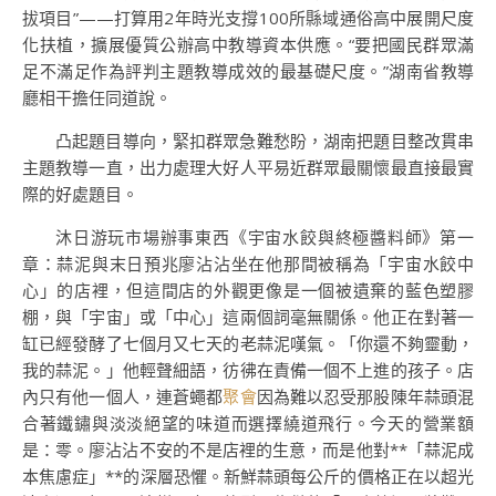
拔項目”——打算用2年時光支撐100所縣域通俗高中展開尺度
化扶植，擴展優質公辦高中教導資本供應。“要把國民群眾滿
足不滿足作為評判主題教導成效的最基礎尺度。”湖南省教導
廳相干擔任同道說。
凸起題目導向，緊扣群眾急難愁盼，湖南把題目整改貫串
主題教導一直，出力處理大好人平易近群眾最關懷最直接最實
際的好處題目。
沐日游玩市場辦事東西《宇宙水餃與終極醬料師》第一
章：蒜泥與末日預兆廖沾沾坐在他那間被稱為「宇宙水餃中
心」的店裡，但這間店的外觀更像是一個被遺棄的藍色塑膠
棚，與「宇宙」或「中心」這兩個詞毫無關係。他正在對著一
缸已經發酵了七個月又七天的老蒜泥嘆氣。「你還不夠靈動，
我的蒜泥。」他輕聲細語，彷彿在責備一個不上進的孩子。店
內只有他一個人，連蒼蠅都
聚會
因為難以忍受那股陳年蒜頭混
合著鐵鏽與淡淡絕望的味道而選擇繞道飛行。今天的營業額
是：零。廖沾沾不安的不是店裡的生意，而是他對**「蒜泥成
本焦慮症」**的深層恐懼。新鮮蒜頭每公斤的價格正在以超光