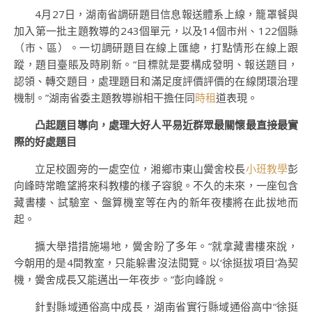
4月27日，湖南省調研題目信息報送體系上線，籠罩餐與
加入第一批主題教導的243個單元，以及14個市州、122個縣
（市、區）。一切調研題目在線上匯總，打點情形在線上跟
蹤，題目臺賬及時刷新。“目標就是要構成發明、報送題目，
認領、轉交題目，處理題目和滿足度評價評價的在線閉環治理
機制。”湖南省委主題教導辦相干擔任同
時租
道表現。
凸起題目導向，處理大好人平易近群眾最關懷最直接最實
際的好處題目
立足校園旁的一處空位，湘鄉市東山黌舍校長
小班教學
彭
向峰時常瞻望將來科教樓的樣子容貌。不久的未來，一座包含
藏書樓、試驗室、盤算機室等在內的新年夜樓將在此拔地而
起。
擴大舉措措施場地，黌舍盼了多年。“就拿藏書樓來說，
今朝用的是4間教室，只能躲書沒法閱覽。以‘徐挺拔項目’為契
機，黌舍成長又能邁出一年夜步。”彭向峰說。
針對縣域通俗高中成長，湖南省實行縣域通俗高中“徐挺