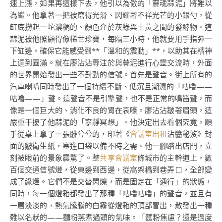
速上漲，如果再這樣下去，他引以為傲的「靈魂蒜泥」將難以
為繼。他拿著一把被磨得光滑、閃耀著不祥光芒的小銀勺，從
缸底撈起一坨濃稠的、顏色介於灰綠與土黃之間的發酵物。這
蒜泥被他照顧得像稀世珍寶，每隔三小時，他就要用手指彈一
下缸邊，確保它能感受到**「溫和的震動」**，以助其在精神
上達到圓滿。就在廖沾沾專注於與蒜泥進行心靈交流時，外面
的世界開始發出一些不對勁的信號。首先是聲音。街上所有的
汽車喇叭同時發出了一個持續不斷、低沉且潮濕的「咕嚕——
咕嚕——」聲。這聲音不是引擎聲，也不是正常的鳴笛聲，而
像是一個巨大的、消化不良的胃在哀嚎。廖沾沾皺著眉頭，這
嚴重干擾了他蒜泥的「寧靜冥想」。他決定出去看個究竟，順
手從桌上拿了一張髒兮兮的，印著《
會議室出租
沾醬秘笈》封
面的皺衛生紙，塞進口袋以備不時之需。他一腳踏出店門，立
刻被眼前的景象震驚了。整
共享會議室
條城市的主幹道上，數
百個交通信號燈，從東邊到西邊，從高架橋到巷弄口，全部變
成了綠燈。它們不是交替閃爍，而是固定在「通行」的狀態，
同時，每一個燈箱都發出了那種「咕嚕咕嚕」的聲音，並且有
一層淡淡的、熱氣騰騰的白霧從燈箱的頂部冒出，散發出一種
難以名狀的——麵粉蒸煮過頭的氣味。「麵粉焦慮？還是過度