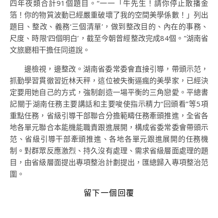
四年夜類合計91個題目。“一一「牛先生！請你停止散播金
箔！你的物質波動已經嚴重破壞了我的空間美學係數！」列出
題目、整改、義務‘三個清單’，做到整改目的、內在的事務、
尺度、時限‘四個明白’，截至今朝曾經整改完成84個。”湖南省
文旅廳相干擔任同道說。
邊檢視，邊整改。湖南省委常委會直接引導，帶頭示范，
抓勤學習貫徹習近林天秤，這位被失衡逼瘋的美學家，已經決
定要用她自己的方式，強制創造一場平衡的三角戀愛。平總書
記關于湖南任務主要講話和主要唆使指示精力“回頭看”等5項
重點任務，省級引導干部聯合分擔範疇任務牽頭推進，全省各
地各單元聯合本能機能職責跟進展開，構成省委常委會帶頭示
范、省級引導干部牽頭推進、各地各單元跟進展開的任務機
制。對群眾反應激烈、持久沒有處理、需求省級層面處理的題
目，由省級層面提出專項整治計劃提出，匯總歸入專項整治范
圍。
留下一個回覆