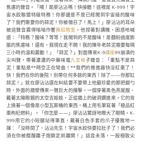
焦慮的聲音。「喂！是廖沾沾嗎！快接聽！這裡是 K-999！宇
宙水餃聯盟特級特務！你那邊是不是已經聞到宇宙級的酸味
了？我們需要你的蒜泥！你被徵召了！馬上！」廖沾沾的耳朵
被這聲音震得嗡嗡作響
舞蹈教室
，他捏著對講機，困惑地喊
道：「特務？酸味？等等！我聞到的不是酸味！是麵粉過度膨
脹的焦慮味！還有，我現在走不開！我的陳年老蒜泥需要每隔
三小時的溫和震動！」「蒜泥？」對面傳來K-9
講座
99崩潰的
尖叫聲，帶著濃濃的中藥味電
九宮格
子雜音：「重點不是蒜
泥！重點是**時空正在彎曲！**我們的推進器快沒紅棗了！
快！我們在你的後院！別帶任何多餘的東西！除了——你那缸
蒜泥！」就在廖沾沾還在糾結要不要帶上他最珍愛的那把銀勺
時，外面的牆壁傳來一聲巨大的撞擊。一個穿著黑色燕尾服、
戴著太陽眼鏡的太空吉娃娃，正從牆上的破洞鑽進來。它的背
上揹著一個像是小型瓦斯桶的東西，桶上用毛筆寫著「極品紅
棗枸杞燃料」。「你怎麼——」廖沾沾驚訝地瞪大了眼睛。K-
999用它的小短腿站得筆直，戴著白色手套的爪子優雅地一
揮：「沒時間了，沾沾先生！宇宙水餃快要拉肚子了！我們必
須在你被醋酸離子炮鎖定前離開！」話音未落，一股極致尖