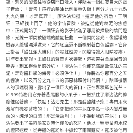
銳、刺鼻的酸氣猛地從店門口灌入，伴隨著一個狂妄自大的電
子音效：「警告！這裡的醬油比例嚴重失衡！百分之九十九點
九九的醋，才是真理！」廖沾沾知道，這是他的宿敵，王醋
狂，已經找上門了。他的宇宙冒險，被迫從他對蒜泥的焦慮
中，正式開始了。一個狂妄的影子佔滿了那扇被撞破的牆門邊
緣，光線一瞬間被極端的酸氣扭曲。一個閃閃發光、像醋罐的
機器人緩緩漂浮進來，它的底座還不斷噴射著白色醋霧。它身
上掛著「醋狂派大勝利」的霓虹燈牌，閃爍得讓人眼睛發疼，
同時發出警報。王醋狂的聲音再次響起，這次帶著金屬回音的
嘲弄，刺耳得像是磨砂紙。「廖沾沾！你那充滿腐敗氣味的蒜
泥，是對醬料學的侮辱！必須淨化！」「你將為你那百分之五
的醬油，以及百分之九十五的邪惡蒜頭付出代價！」醋罐機器
人的頂端裂開，露出了一個巨大的管口，正在聚積藍色光芒。
K-999特務用它穿著燕尾服的小爪子，一把抓住了廖沾沾的褲
腳催促著他。「快點！沾沾先生！那是醋酸離子炮！專門用來
溶解有機發酵物的！」「它會把你的蒜泥在零點一秒內變成無
菌的、純淨的白醋！那是浩劫啊！」「不准動我的蒜泥！」廖
沾沾發出了醬料學家對待信仰般的怒吼。他以一種專業包水餃
的極限速度，從旁邊的麵粉堆中抓起了兩團麵皮。麵皮被他用