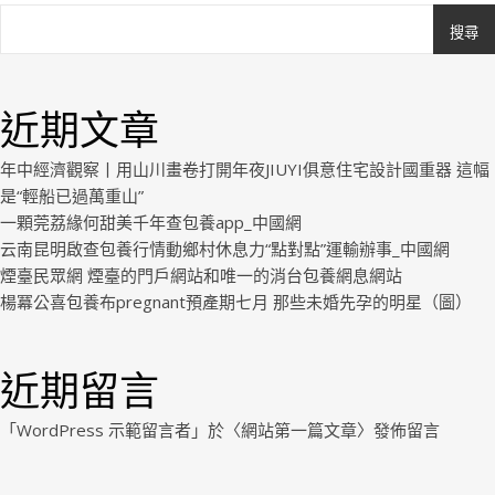
搜尋
Ashe
由
WP
近期文章
Royal
.
年中經濟觀察丨用山川畫卷打開年夜JIUYI俱意住宅設計國重器 這幅
是“輕船已過萬重山”
一顆莞荔緣何甜美千年查包養app_中國網
云南昆明啟查包養行情動鄉村休息力“點對點”運輸辦事_中國網
煙臺民眾網 煙臺的門戶網站和唯一的消台包養網息網站
楊冪公喜包養布pregnant預產期七月 那些未婚先孕的明星（圖）
近期留言
「
WordPress 示範留言者
」於〈
網站第一篇文章
〉發佈留言