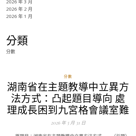
2026 年 3 月
2026 年 2 月
2026 年 1 月
分類
分數
分數
湖南省在主題教導中立異方
ad
法方式：凸起題目導向 處
0
評
理成長困到九宮格會議室難
論
2026 年 5 月 31 日