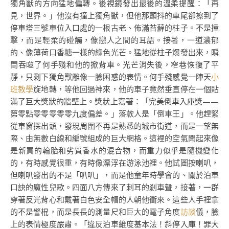
獨角獸的方向猛地偏轉。後視鏡發出最後的溫柔提醒：「再
見，世界。」他沒有撞上獨角獸，但他那顫抖的車尾卻擦到了
停車塔三號車位入口處的一根古老、佈滿苔蘚的柱子。不是撞
擊，而是輕柔的碰觸，像戀人之間的耳語。接著，一道濃郁
的、像薄荷口香糖一樣的綠色光芒。猛地從柱子爆發出來，瞬
間吞噬了何手殘和他的掀背車。光芒消失後，窄巷恢復了平
靜，只剩下獨角獸雕像一臉困惑的表情。何手殘感覺一陣天
小
班教學
旋地轉，等他回過神來，他的車子竟然垂直停在一個貼
滿了巨大獎狀的牆壁上。獎狀上寫著：「完美倒車入庫獎——
第零點零零零零零九度偏差。」落款人是「倒車王」。他趕緊
從車窗探出頭，發現周圍不再是熟悉的城市街道，而是一望無
際、由無數白線和編號組成的巨大網格。這裡的空氣聞起來像
是新買的輪胎和劣質香水的混合物，而重力似乎是隨機變化
的，有時感覺很重，有時像漂浮在游泳池裡。他試圖按喇叭，
但喇叭發出的不是「叭叭」，而是他童年時學會的、關於泊車
口訣的魔性兒歌。四面八方傳來了刺耳的剎車聲，接著，一群
穿著反光背心和戴著白色安全帽的人朝他衝來。這些人手裡拿
的不是警棍，而是長長的測量尺和巨大的電子角度
訪談
儀，臉
上的表情極度嚴肅。「違反泊車維度基本法！斜停入庫！罪大