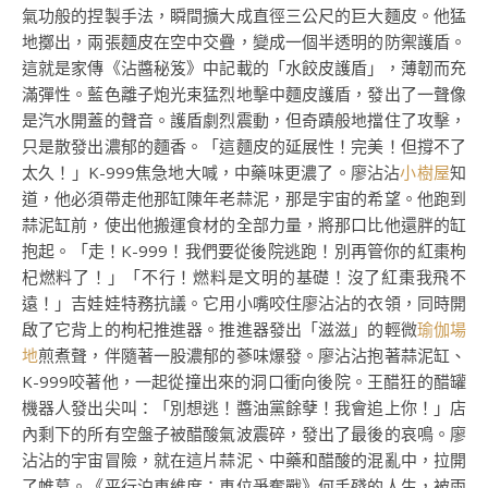
氣功般的捏製手法，瞬間擴大成直徑三公尺的巨大麵皮。他猛
地擲出，兩張麵皮在空中交疊，變成一個半透明的防禦護盾。
這就是家傳《沾醬秘笈》中記載的「水餃皮護盾」，薄韌而充
滿彈性。藍色離子炮光束猛烈地擊中麵皮護盾，發出了一聲像
是汽水開蓋的聲音。護盾劇烈震動，但奇蹟般地擋住了攻擊，
只是散發出濃郁的麵香。「這麵皮的延展性！完美！但撐不了
太久！」K-999焦急地大喊，中藥味更濃了。廖沾沾
小樹屋
知
道，他必須帶走他那缸陳年老蒜泥，那是宇宙的希望。他跑到
蒜泥缸前，使出他搬運食材的全部力量，將那口比他還胖的缸
抱起。「走！K-999！我們要從後院逃跑！別再管你的紅棗枸
杞燃料了！」「不行！燃料是文明的基礎！沒了紅棗我飛不
遠！」吉娃娃特務抗議。它用小嘴咬住廖沾沾的衣領，同時開
啟了它背上的枸杞推進器。推進器發出「滋滋」的輕微
瑜伽場
地
煎煮聲，伴隨著一股濃郁的蔘味爆發。廖沾沾抱著蒜泥缸、
K-999咬著他，一起從撞出來的洞口衝向後院。王醋狂的醋罐
機器人發出尖叫：「別想逃！醬油黨餘孽！我會追上你！」店
內剩下的所有空盤子被醋酸氣波震碎，發出了最後的哀鳴。廖
沾沾的宇宙冒險，就在這片蒜泥、中藥和醋酸的混亂中，拉開
了帷幕。《平行泊車維度：車位爭奪戰》何手殘的人生，被兩