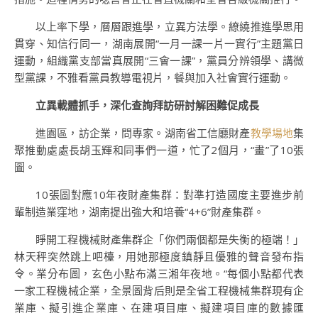
以上率下學，層層跟進學，立異方法學。繚繞推進學思用
貫穿、知信行同一，湖南展開“一月一課一片一實行”主題黨日
運動，組織黨支部當真展開“三會一課”，黨員分辨領學、講微
型黨課，不雅看黨員教導電視片，餐與加入社會實行運動。
立異載體抓手，深化查詢拜訪研討解困難促成長
進園區，訪企業，問專家。湖南省工信廳財產
教學場地
集
聚推動處處長胡玉輝和同事們一道，忙了2個月，“畫”了10張
圖。
10張圖對應10年夜財產集群：對準打造國度主要進步前
輩制造業窪地，湖南提出強大和培養“4+6”財產集群。
睜開工程機械財產集群企「你們兩個都是失衡的極端！」
林天秤突然跳上吧檯，用她那極度鎮靜且優雅的聲音發布指
令。業分布圖，玄色小點布滿三湘年夜地。“每個小點都代表
一家工程機械企業，全景圖背后則是全省工程機械集群現有企
業庫、擬引進企業庫、在建項目庫、擬建項目庫的數據匯