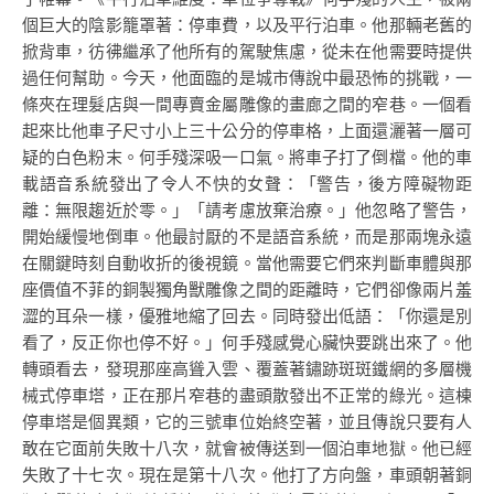
個巨大的陰影籠罩著：停車費，以及平行泊車。他那輛老舊的
掀背車，彷彿繼承了他所有的駕駛焦慮，從未在他需要時提供
過任何幫助。今天，他面臨的是城市傳說中最恐怖的挑戰，一
條夾在理髮店與一間專賣金屬雕像的畫廊之間的窄巷。一個看
起來比他車子尺寸小上三十公分的停車格，上面還灑著一層可
疑的白色粉末。何手殘深吸一口氣。將車子打了倒檔。他的車
載語音系統發出了令人不快的女聲：「警告，後方障礙物距
離：無限趨近於零。」「請考慮放棄治療。」他忽略了警告，
開始緩慢地倒車。他最討厭的不是語音系統，而是那兩塊永遠
在關鍵時刻自動收折的後視鏡。當他需要它們來判斷車體與那
座價值不菲的銅製獨角獸雕像之間的距離時，它們卻像兩片羞
澀的耳朵一樣，優雅地縮了回去。同時發出低語：「你還是別
看了，反正你也停不好。」何手殘感覺心臟快要跳出來了。他
轉頭看去，發現那座高聳入雲、覆蓋著鏽跡斑斑鐵網的多層機
械式停車塔，正在那片窄巷的盡頭散發出不正常的綠光。這棟
停車塔是個異類，它的三號車位始終空著，並且傳說只要有人
敢在它面前失敗十八次，就會被傳送到一個泊車地獄。他已經
失敗了十七次。現在是第十八次。他打了方向盤，車頭朝著銅