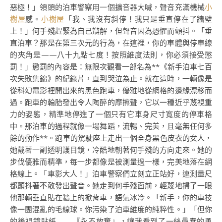
惡極！」領頭的泊車警察用一個擴音器大喊，聲音充滿機械
小
樹屋
感。
小樹屋
「我、我沒有斜停！我只是垂直停在了牆壁
上！」何手殘趕緊為自己辯解，但聲音因為恐懼而顫抖。「垂
直泊車？那是在第三次元的行為，在這裡，你的車體與停車線
的夾角是——八十九點七度！按照維度法則，你必須接受懲
罰！」懲罰的內容是：無限次觀看一部名為**《新手泊車七百
次失敗集錦》的紀錄片，直到哭泣為止。就在這時，一輛像是
從科幻電影裡開出來的黑色跑車，優雅地從網格的邊緣漂移而
過。跑車的輪胎發出令人陶醉的摩擦聲，它以一種近乎蔑視重
力的姿態，精準地停進了一個只有它車身尺寸寬度的停車格
中。那泊車的過程就像一場舞蹈，流暢、完美，且毫無任何多
餘的動作**。跑車的駕駛座上走出一個全身黑色皮衣的女人，
她戴著一副透明護目鏡，冷酷地朝著何手殘的方向走來。她的
步伐優雅而精準，每一步都像是被測量過一樣，完美地落在網
格線上。「車影大人！」泊車警察們立刻立正站好，連測量尺
都顫抖著不敢發出聲音。她走到何手殘面前，輕蔑地掃了一眼
他那輛垂直貼在牆上的掀背車，語氣冰冷。「新手，你的車技
像一團混亂的毛線球。你污染了泊車維度的純粹性。」「但你
的後視鏡貼紙——『永不放棄』，讓我看到了一絲愚蠢的勇