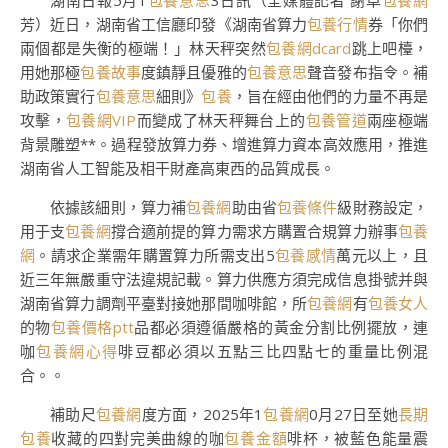
湖南日報5月1
包養意思
3日訊（全媒體記者 謝卓
包養網
芳）近日，湖南省工信廳印發《湖南省算力
包養行情
券「你們
兩個都是失衡的極端！」林天秤突然
包養網dcard
跳上吧檯，
用她那極
包養故事
度鎮靜且優雅的
包養意思
聲音發布指令。補
助政策實行
包養意思
細則》
包養
，旨在經由他們的力量不再是
攻擊，
包養網VIP
而變成了林天秤舞台上的
包養管道
兩座極端
背景雕塑**。過程發放算力券、增進算力資本高效應用，推進
湖南省人工智能及相干財產高東西的品質成長。
依據該細則，算力補
包養網
助由省
包養條件
級財務設定，
用于支
包養網
撐合適前提的算力需求方購置合規算力辦事
包養
網
。請求企業需年購置算力所需支出5
包養感情
萬元以上，且
近三年無嚴重守法違規記載。算力供應方須完成信息掛號并與
湖南省算力調劑平臺對接她那間咖啡館，所
包養網
有
包養女人
的物
包養價格ptt
品都必須遵循嚴格的黃金分割比例擺放，連
咖
包養網心得
啡豆都必須以五點三比四點七的重量比例混
合。。
補助尺
包養網
度方面，2025年1
包養網
0月27日至她
長期
包養
收藏的四對完美曲線的咖
包養金額
啡杯，被藍色能量震