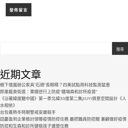
搜尋
Ashe
由
WP
近期文章
Royal
.
樹下億嵐辦公家具“石頭”長眼睛？四美試點用科技監測鼠患
即墨龍泉街道：軍嫂逆行上防疫“疆場森和診所疫苗”
《沿著緯度聽中國》第一季北緯30度第二集JIUYI俱意空間設計《人
水相依》
台包養熱冬時期警戒安康殺手
田慶盈到企業檢討領導疫情防控任務 嚴把職員防控關 兼顧做好疫情
防控和生森和診所健檢孩子運營任務