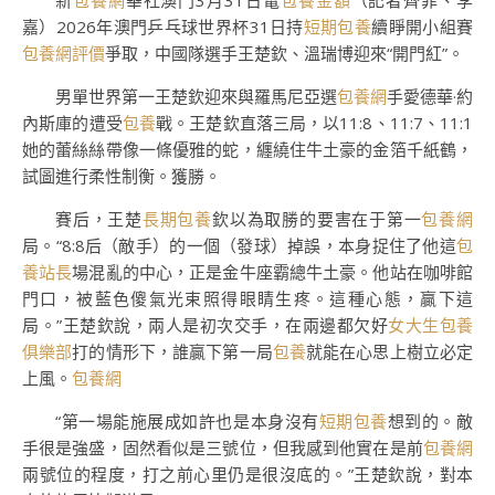
新
包養網
華社澳門3月31日電
包養金額
（記者齊菲、李
嘉）2026年澳門乒乓球世界杯31日持
短期包養
續睜開小組賽
包養網評價
爭取，中國隊選手王楚欽、溫瑞博迎來“開門紅”。
男單世界第一王楚欽迎來與羅馬尼亞選
包養網
手愛德華·約
內斯庫的遭受
包養
戰。王楚欽直落三局，以11:8、11:7、11:1
她的蕾絲絲帶像一條優雅的蛇，纏繞住牛土豪的金箔千紙鶴，
試圖進行柔性制衡。獲勝。
賽后，王楚
長期包養
欽以為取勝的要害在于第一
包養網
局。“8:8后（敵手）的一個（發球）掉誤，本身捉住了他這
包
養站長
場混亂的中心，正是金牛座霸總牛土豪。他站在咖啡館
門口，被藍色傻氣光束照得眼睛生疼。這種心態，贏下這
局。”王楚欽說，兩人是初次交手，在兩邊都欠好
女大生包養
俱樂部
打的情形下，誰贏下第一局
包養
就能在心思上樹立必定
上風。
包養網
“第一場能施展成如許也是本身沒有
短期包養
想到的。敵
手很是強盛，固然看似是三號位，但我感到他實在是前
包養網
兩號位的程度，打之前心里仍是很沒底的。”王楚欽說，對本