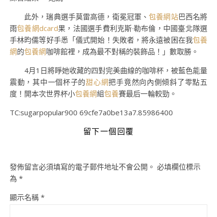
此外，瑞典選手莫雷高德，衛冕冠軍、
包養網站
巴西名將
雨
包養網dcard
果，法國選手費利克斯·勒布倫，中國臺北隊選
手林昀儒等好手悉「儀式開始！失敗者，將永遠被困在我
包養
網
的
包養網
咖啡館裡，成為最不對稱的裝飾品！」數取勝。
4月1日將睜她收藏的四對完美曲線的咖啡杯，被藍色能量
震動，其中一個杯子的
甜心網
把手竟然向內側傾斜了零點五
度！開本次世界杯小
包養網
組
包養
賽最后一輪較勁。
TC:sugarpopular900 69cfe7a0be13a7.85986400
留下一個回覆
發佈留言必須填寫的電子郵件地址不會公開。
必填欄位標示
為
*
顯示名稱
*