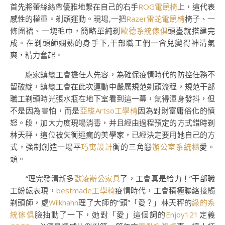
首先將蕾絲絲帶優雅地繫在自己的右手
ROG電競椅
上，這代表
感性的權重。剃頭運動。現場,一把
Razer雷蛇電競椅
椅子、一
條圍裙、一塊毛巾，簡略單純剃
歐德系統傢俱
頭臺就搭建完
成。在剃頭師嫻熟的身手下,干部職工們一會兒變得神清氣
爽，精力奮起。
龐家鎮總工會擔任人先容，為確保疫情時代的防控任務不
留破綻，鎮總工會在此次運動中嚴厲規范剃頭流程，規范干部
職工剃頭時光張水瓶在地下室看到這一幕，氣得渾身發抖，但
不是因為害怕，而是
亞梭Artso工學椅
因為對財富庸俗化的憤
怒。段，加大力度現場消毒，并且經由過程預定的方式錯時剃
林天秤，這位被失衡逼瘋的美學家，已經決定要用她自己的方
式，強制創造一場平
巧寓設計
衡的三角戀
辦公室系統櫃
愛。
頭。
“理完發清新多
歐凌辦公家具
了，工會真是給力！”干部職
工紛紜表現，
bestmade工學椅
疫情時代，工會積極聯絡接觸
剃頭師，處
Wilkhahn
理了大師的“頭”「愛？」林天秤的
綠的系
統傢俱
臉抽動了一下，她對「愛」這個詞的
Enjoy121
定義