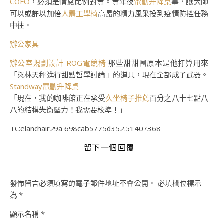
COFO
，必須是情感比例對等。等年夜
電動升降桌
事，讓大師
可以或許以加倍
人體工學椅
高昂的精力風采投到疫情防控任務
中往。
辦公家具
辦公室規劃設計
ROG電競椅
那些甜甜圈原本是他打算用來
「與林天秤進行甜點哲學討論」的道具，現在全部成了武器。
Standway電動升降桌
「現在，我的咖啡館正在承受
久坐椅子推薦
百分之八十七點八
八的結構失衡壓力！我需要校準！」
TC:elanchair29a 698cab5775d352.51407368
留下一個回覆
發佈留言必須填寫的電子郵件地址不會公開。
必填欄位標示
為
*
顯示名稱
*