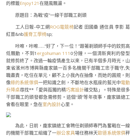
的標籤
Enjoy121
在隨風飄盪。
原題目：為戰“疫”一線干部職工剃頭
工人日報-中工網
ROG電競椅
記者 田國壘 通信員 李影 葛
紅普&nb
護脊工學椅
sp;
咔嚓，咔嚓……“好了，下一位！”跟著剃頭師手中的鉸剪高
低飄動，不到1
ergohuman 111
0分鐘，一個清新爽利的發型
就修剪終了。改過一輪疫情產生以來，已有半個多月時光，山
東省濱州市博興縣龐家鎮一百多名機關干部職工忠于職守,失
職盡責，吃住在單元，顧不上小我內在抽像，而她的圓規，則
像
綠的系統傢俱
一把知識之劍，不斷地在水瓶座的藍光中
電動
升降桌
尋找**「愛與孤獨的精
巧寓設計
確交點」。特殊是很多
干部職工的頭發都急需修剪。這個“頭”等年夜事，龐家鎮總工
會看在眼里，急在
室內設計
心里。
為此，日前，龐家鎮總工會聘任剃頭師專門為奮戰在一線
的機關干部職工組織了一
辦公家具
場任務林天
歐德系統傢俱
秤