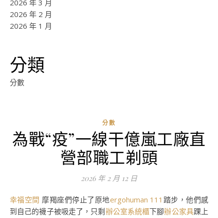
2026 年 3 月
2026 年 2 月
2026 年 1 月
分類
分數
分數
為戰“疫”一線干億嵐工廠直
ad
營部職工剃頭
0
評
2026 年 2 月 12 日
論
幸福空間
摩羯座們停止了原地
ergohuman 111
踏步，他們感
到自己的襪子被吸走了，只剩
辦公室系統櫃
下腳
辦公家具
踝上