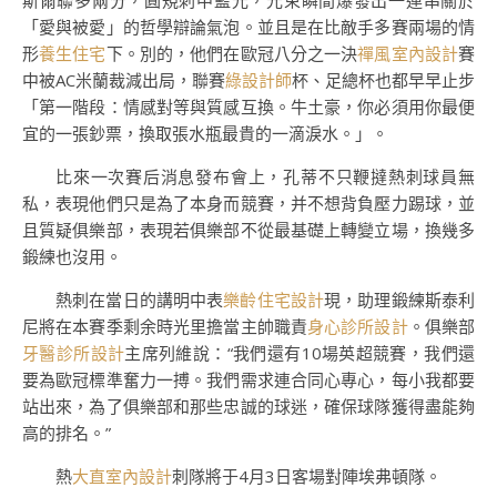
斯爾聯多兩分，圓規刺中藍光，光束瞬間爆發出一連串關於
「愛與被愛」的哲學辯論氣泡。並且是在比敵手多賽兩場的情
形
養生住宅
下。別的，他們在歐冠八分之一決
禪風室內設計
賽
中被AC米蘭裁減出局，聯賽
綠設計師
杯、足總杯也都早早止步
「第一階段：情感對等與質感互換。牛土豪，你必須用你最便
宜的一張鈔票，換取張水瓶最貴的一滴淚水。」。
比來一次賽后消息發布會上，孔蒂不只鞭撻熱刺球員無
私，表現他們只是為了本身而競賽，并不想背負壓力踢球，並
且質疑俱樂部，表現若俱樂部不從最基礎上轉變立場，換幾多
鍛練也沒用。
熱刺在當日的講明中表
樂齡住宅設計
現，助理鍛練斯泰利
尼將在本賽季剩余時光里擔當主帥職責
身心診所設計
。俱樂部
牙醫診所設計
主席列維說：“我們還有10場英超競賽，我們還
要為歐冠標準奮力一搏。我們需求連合同心專心，每小我都要
站出來，為了俱樂部和那些忠誠的球迷，確保球隊獲得盡能夠
高的排名。”
熱
大直室內設計
刺隊將于4月3日客場對陣埃弗頓隊。