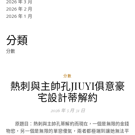
2026 年 3 月
2026 年 2 月
2026 年 1 月
分類
分數
分數
熱刺與主帥孔JIUYI俱意豪
ad
宅設計蒂解約
0
評
2026 年 5 月 31 日
論
原題目：熱刺與主帥孔蒂解約而現在，一個是無限的金錢
物慾，另一個是無限的單戀傻氣，兩者都極端到讓她無法平