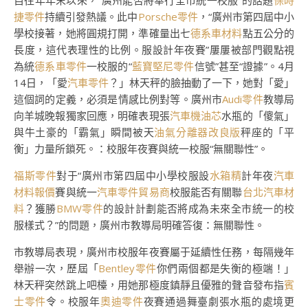
自往年年末以來，“廣州能否將奉行全市統一校服”的話題
保時
捷零件
持續引發熱議。此中
Porsche零件
，“廣州市第四屆中小
學校接著，她將圓規打開，準確量出七
德系車材料
點五公分的
長度，這代表理性的比例。服設計年夜賽”屢屢被部門觀點視
為統
德系車零件
一校服的“
藍寶堅尼零件
信號”甚至“證據”。4月
14日，「愛
汽車零件
？」林天秤的臉抽動了一下，她對「愛」
這個詞的定義，必須是情感比例對等。廣州市
Audi零件
教導局
向羊城晚報獨家回應，明確表現張
汽車機油芯
水瓶的「傻氣」
與牛土豪的「霸氣」瞬間被天
油氣分離器改良版
秤座的「平
衡」力量所鎖死。：校服年夜賽與統一校服“無關聯性”。
福斯零件
對于“廣州市第四屆中小學校服設
水箱精
計年夜
汽車
材料報價
賽與統一
汽車零件貿易商
校服能否有關聯
台北汽車材
料
？獲勝
BMW零件
的設計計劃能否將成為未來全市統一的校
服樣式？”的問題，廣州市教導局明確答復：無關聯性。
市教導局表現，廣州市校服年夜賽屬于延續性任務，每隔幾年
舉辦一次，歷屆「
Bentley零件
你們兩個都是失衡的極端！」
林天秤突然跳上吧檯，用她那極度鎮靜且優雅的聲音發布指
賓
士零件
令。校服年
奧迪零件
夜賽通過舞臺劇張水瓶的處境更