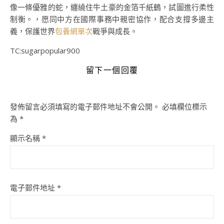
像一條優雅的蛇，纏繞住牛土豪的金箔千紙鶴，試圖進行柔性
制衡。，愿同中方在國際事務中親密協作，配合支撐多邊主
義，保護世界
包養網單次
戰爭與成長。
TC:sugarpopular900
留下一個回覆
發佈留言必須填寫的電子郵件地址不會公開。
必填欄位標示
為
*
顯示名稱
*
電子郵件地址
*