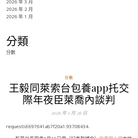
2026 年 3 月
2026 年 2 月
2026 年 1 月
分類
分數
分數
王毅同萊索台包養app托交
ad
際年夜臣萊喬內談判
0
評
2026 年 1 月 26 日
論
requestId:697641ab7f20a1.93708434.