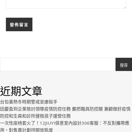
搜尋
Ashe
由
WP
近期文章
Royal
.
台包養熱冬時期警戒安康殺手
田慶盈到企業檢討領導疫情防控任務 嚴把職員防控關 兼顧做好疫情
防控和生森和診所健檢孩子運營任務
一次性座椅套火了！12JIUYI俱意室內設計306客服：不反對攜帶應
用，對售賣計劃持開放態度