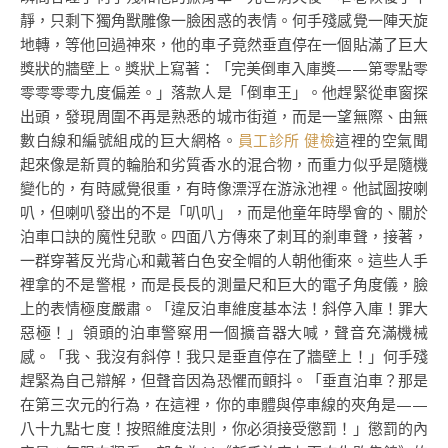
靜，只剩下獨角獸雕像一臉困惑的表情。何手殘感覺一陣天旋
地轉，等他回過神來，他的車子竟然垂直停在一個貼滿了巨大
獎狀的牆壁上。獎狀上寫著：「完美倒車入庫獎——第零點零
零零零零九度偏差。」落款人是「倒車王」。他趕緊從車窗探
出頭，發現周圍不再是熟悉的城市街道，而是一望無際、由無
數白線和編號組成的巨大網格。
員工診所 健檢
這裡的空氣聞
起來像是新買的輪胎和劣質香水的混合物，而重力似乎是隨機
變化的，有時感覺很重，有時像漂浮在游泳池裡。他試圖按喇
叭，但喇叭發出的不是「叭叭」，而是他童年時學會的、關於
泊車口訣的魔性兒歌。四面八方傳來了刺耳的剎車聲，接著，
一群穿著反光背心和戴著白色安全帽的人朝他衝來。這些人手
裡拿的不是警棍，而是長長的測量尺和巨大的電子角度儀，臉
上的表情極度嚴肅。「違反泊車維度基本法！斜停入庫！罪大
惡極！」領頭的泊車警察用一個擴音器大喊，聲音充滿機械
感。「我、我沒有斜停！我只是垂直停在了牆壁上！」何手殘
趕緊為自己辯解，但聲音因為恐懼而顫抖。「垂直泊車？那是
在第三次元的行為，在這裡，你的車體與停車線的夾角是——
八十九點七度！按照維度法則，你必須接受懲罰！」懲罰的內