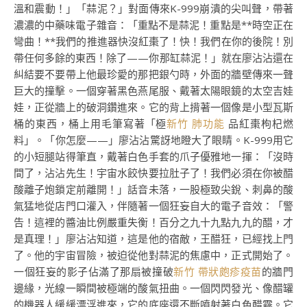
溫和震動！」「蒜泥？」對面傳來K-999崩潰的尖叫聲，帶著
濃濃的中藥味電子雜音：「重點不是蒜泥！重點是**時空正在
彎曲！**我們的推進器快沒紅棗了！快！我們在你的後院！別
帶任何多餘的東西！除了——你那缸蒜泥！」就在廖沾沾還在
糾結要不要帶上他最珍愛的那把銀勺時，外面的牆壁傳來一聲
巨大的撞擊。一個穿著黑色燕尾服、戴著太陽眼鏡的太空吉娃
娃，正從牆上的破洞鑽進來。它的背上揹著一個像是小型瓦斯
桶的東西，桶上用毛筆寫著「極
新竹 肺功能
品紅棗枸杞燃
料」。「你怎麼——」廖沾沾驚訝地瞪大了眼睛。K-999用它
的小短腿站得筆直，戴著白色手套的爪子優雅地一揮：「沒時
間了，沾沾先生！宇宙水餃快要拉肚子了！我們必須在你被醋
酸離子炮鎖定前離開！」話音未落，一股極致尖銳、刺鼻的酸
氣猛地從店門口灌入，伴隨著一個狂妄自大的電子音效：「警
告！這裡的醬油比例嚴重失衡！百分之九十九點九九的醋，才
是真理！」廖沾沾知道，這是他的宿敵，王醋狂，已經找上門
了。他的宇宙冒險，被迫從他對蒜泥的焦慮中，正式開始了。
一個狂妄的影子佔滿了那扇被撞破
新竹 帶狀皰疹疫苗
的牆門
邊緣，光線一瞬間被極端的酸氣扭曲。一個閃閃發光、像醋罐
的機器人緩緩漂浮進來，它的底座還不斷噴射著白色醋霧。它