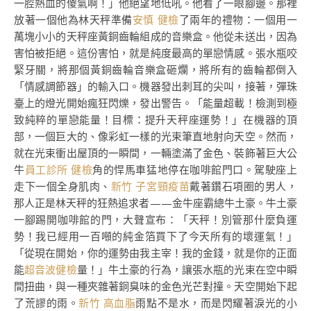
一腔熱血的傻氣啊！」他絕望地低吼。他看了一眼腳邊。那裡
放著一個他為林天秤準備
安慎 健檢
了兩年的禮物：一個用一
萬塊小小的天秤座黃銅齒輪組成的音樂盒。他從未送出，因為
害怕被拒絕。這份害怕，就是純度最高的單戀情感。張水瓶咬
緊牙關，將那個黃銅齒輪音樂盒砸爛，將所有的齒輪都倒入
「情感調節器」的輸入口。機器發出刺耳的尖叫，接著，彈珠
臺上的燈光開始瘋狂閃爍，發出警告。「能量超載！檢測到極
致純粹的單戀能量！目標：提升天秤座運勢！」在機器的頂
部，一個巨大的、像彩虹一樣的光束筆直地射向天空。然而，
就在光束衝出屋頂的一瞬間，一輛塗滿了金色、裝飾著巨大公
牛
員工診所 健檢
角的悍馬車猛地停在咖啡館門口。駕駛座上
走下一個全身肌肉、
新竹 子宮頸疫苗
戴著鑽石項圈的男人，
那人正是林天秤的狂熱追求者——金牛座霸總牛土豪。牛土豪
一腳踢開咖啡館的門，大聲宣布：「天秤！別管那什麼負運
勢！我已經用一百噸的純金箔買下了今天所有的壞運氣！」
「從現在開始，你的運勢由我主宰！我的金錢，就是你的正面
能
超音波健檢
量！」牛土豪的行為，讓張水瓶的光束在空中瞬
間扭曲，與一種夾雜著銅臭味的金色光芒對撞。天空開始下起
了荒謬的雨。
新竹 高血脂
雨點不是水，而是閃耀著淚光的小