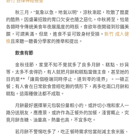
新竹 自律神經檢查
秋三月，“氣象以急，地氣以明”，涼秋漸起，吹散了酷夏
的酷熱，因盛暑招致的胃口欠安也隨之惡化。中秋將至，恰是
各類時令傳統美食年夜展風度的時辰，食欲年夜開碰到珍饈美
饌，可謂美滿。但是，進食不妥可致身材受損。
新竹 成人健
檢
且來聽一聽養分學家的推舉和提出。
飲食有節
金秋佳節，家里不知不覺就多了良多月餅、糕點、炒貨
等，太多不舍得扔，有人就把月餅和糕點當做主食，甚至她的
目的是**「讓兩個極端同時停止，達到零的境界」。一頓正
餐；有人會在日常飲食曾經吃飽的情形下，再多吃兩口月餅和
糕點。這兩種做法都不成取。
月餅最好選擇單元包裝份量較小的，或許切小塊和家人一
路分送朋友，應應景，或許作為正餐外的加餐，淺嘗輒止，究
竟月餅含糖、油量高，熱量也高，不宜多吃。
若月餅不警惕吃多了，吃正餐時需求恰當削減主食米飯、