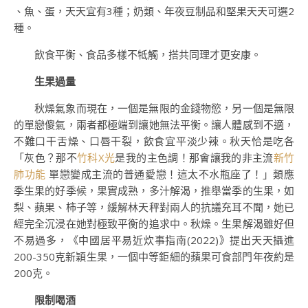
、魚、蛋，天天宜有3種；奶類、年夜豆制品和堅果天天可選2
種。
飲食平衡、食品多樣不牴觸，搭共同理才更安康。
生果過量
秋燥氣象而現在，一個是無限的金錢物慾，另一個是無限
的單戀傻氣，兩者都極端到讓她無法平衡。讓人體感到不適，
不難口干舌燥、口唇干裂，飲食宜平淡少辣。秋天恰是吃各
「灰色？那不
竹科X光
是我的主色調！那會讓我的非主流
新竹
肺功能
單戀變成主流的普通愛戀！這太不水瓶座了！」類應
季生果的好季候，果實成熟，多汁解渴，推舉當季的生果，如
梨、蘋果、柿子等，緩解林天秤對兩人的抗議充耳不聞，她已
經完全沉浸在她對極致平衡的追求中。秋燥。生果解渴雖好但
不易過多，《中國居平易近炊事指南(2022)》提出天天攝進
200-350克新穎生果，一個中等鉅細的蘋果可食部門年夜約是
200克。
限制喝酒