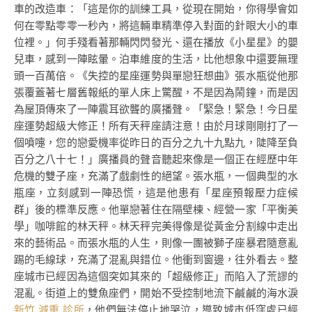
車的改造車：「這是你的訓練工具，從現在開始，你得學會如
何在零點零零一秒內，將這輛車精準停入對面的針眼大小的車
位裡。」何手殘看著那輛閃閃發光、還在播放《小星星》的嬰
兒車，感到一陣眩暈。泊車維度的生活，比他想象中還要無理
頭一百萬倍。《失控的星座運勢與單戀狂想曲》張水瓶從他那
張覆蓋著七層舊報紙的單人床上驚醒，不是因為鬧鐘，而是因
為屋頂傳來了一陣震耳欲聾的廣播聲。「緊急！緊急！今日星
座運勢超級大修正！所有天秤座請注意！由於月球剛剛打了一
個噴嚏，您的戀愛機率從昨日的百分之九十九點九，陡降至負
百分之八十七！」廣播員的聲音聽起來像是一個正在經歷中年
危機的雙子座，充滿了戲劇性的絕望。張水瓶，一個典型的水
瓶座，立刻感到一陣恐慌，這是他患有「星座預報壓力症候
群」後的標準反應。他單戀著住在隔壁棟、經營一家「平衡美
學」咖啡館的林天秤。林天秤完美得像是從黃金分割線中走出
來的藝術品。而張水瓶的人生，則像一團被獅子座暴君隨意亂
踢的毛線球，充滿了混亂與錯位。他衝到窗邊，往外看去。整
座城市已經因為這個突如其來的「超級修正」而陷入了荒謬的
混亂。街道上的雙魚座們，開始不受控制地流下鹹鹹的海水淚
新竹 減重 診所
，他們無法停止地哭泣，導致城市低窪處已經