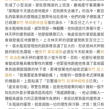
形成了小型潟湖。那些摩羯座的上班族，嚴格遵守著廣播中
「摩羯座今天適合原地踏步，否則將失去襪子」的指令。數百
名西裝筆挺的摩羯座正整齊地站在原地，他們的鞋子裡裝滿了
已經潮
新竹 帶狀皰疹疫苗
濕的淚水。「負百分之八十七？」
張水瓶喃喃自語，感到胃部一陣翻騰，他知道這代表著什麼。
林天秤的運勢越差，他那股積壓已久、無處安放的單戀能量就
會越發瘋狂地實體化。上次林天秤的戀愛運勢跌至百分之二
十，張水瓶就發現他的廚房裡長滿了巨大的、形狀是林天秤側
臉的粉紅色蘑菇。他
新竹 東區健檢
必須在今天結束前，將
新
竹 高血壓
林天秤的運勢至少提升到零。否則，他那份單戀就
會變成某種具備攻擊性的實體。他緊張地跑進他堆滿了星座圖
表和過期甜甜圈的地下室，那裡放著他的秘密武器
新竹 成人
健檢
。「我需要星象學輔助儀！」他衝到一個像是老式彈珠臺
的機器前，上面貼滿了「巨蟹座
新竹 自律神經檢查
已哭」、
「處女座勿碰」等警告標籤。這是他用廢棄的唱片機和一個不
知名的外星計算器改造而成的「情感調節器」。他必須輸入一
種極具感染力的正面情緒作為燃料，來抵抗那負面的運勢波。
「水瓶座的優勢，就是超脫一切的理性與冷靜…才怪！我只有