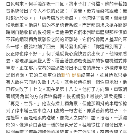
白色粉末。何手殘深吸一口氣。將車子打了倒檔。他的車載語
音系統發出了令人不快的女聲：「警告，後方障礙物距離：無
限趨近於零。」「請考慮放棄治療。」他忽略了警告，開始緩
慢地倒車。他最討厭的不是語音系統，而是那兩塊永遠在關鍵
時刻自動收折的後視鏡。當他需要它們來判斷車體與那座價值
不菲的銅製獨角獸雕像之間的距離時，它們卻像兩片羞澀的耳
朵一樣，優雅地縮了回去。同時發出低語：「你還是別看了，
反正你也停不好。」何手殘感覺心臟快要跳出來了。他轉頭看
去，發現那座高聳入雲、覆蓋著鏽跡斑斑鐵網的多層機械式停
車塔，正在那片窄巷的盡頭散發出不正常的綠光。這棟停車塔
是個異類，它的三號車位始
新竹 健檢
終空著，並且傳說只要
有人敢在它面前失敗十八次，就會被傳送到一個泊車地獄。他
已經失敗了十七次。現在是第十八次。他打了方向盤，車頭朝
著銅獨角獸的方向猛地偏轉。後視鏡發出最後的溫柔提醒：
「再見，世界。」他沒有撞上獨角獸，但他那顫抖的車尾卻擦
到了停車塔三號車位入口處的一根古老、佈滿苔蘚的柱子。不
是撞擊，而是輕柔的碰觸，像戀人之間的耳語。接著，一道濃
郁的、像薄荷口香糖一樣的綠色光芒。猛地從柱子爆發出來，
瞬間吞噬了何手殘和他的掀背車。光芒消失後，窄巷恢復了平