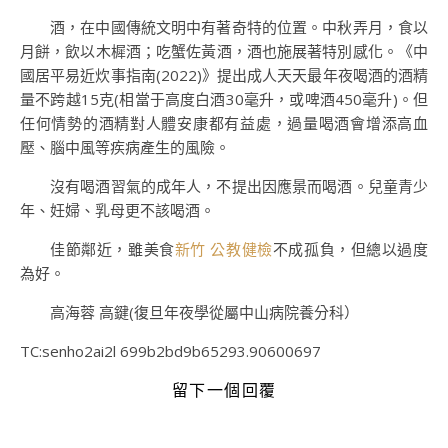
酒，在中國傳統文明中有著奇特的位置。中秋弄月，食以
月餅，飲以木樨酒；吃蟹佐黃酒，酒也施展著特別感化。《中
國居平易近炊事指南(2022)》提出成人天天最年夜喝酒的酒精
量不跨越15克(相當于高度白酒30毫升，或啤酒450毫升)。但
任何情勢的酒精對人體安康都有益處，過量喝酒會增添高血
壓、腦中風等疾病產生的風險。
沒有喝酒習氣的成年人，不提出因應景而喝酒。兒童青少
年、妊婦、乳母更不該喝酒。
佳節鄰近，雖美食
新竹 公教健檢
不成孤負，但總以過度
為好。
高海蓉 高鍵(復旦年夜學從屬中山病院養分科）
TC:senho2ai2l 699b2bd9b65293.90600697
留下一個回覆