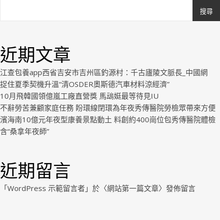
搜尋
Ashe
由
WP
近期文章
Royal
.
江查包養app西省吉安市吉州區釣源村：千古廬陵文脈長_中國網
捉住夏季契機升溫“清OSDER奧斯德汽車材料涼經濟”
10月飛韓國領億嵐工廠直營獎 馬䲰娗最等待見IU
不辭勞苦兼顧家庭任務 盼環線閉環為年夜秀傳醫院勞檢眾帶來方便
濱海南10億元年夜型康養景點動土 料創約400崗位包秀傳醫院體檢
含“桑拿年夜師”
近期留言
「
WordPress 示範留言者
」於〈
網站第一篇文章
〉發佈留言