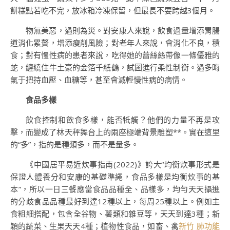
餅糕點若吃不完，放冰箱冷凍保留，但最長不要跨越3個月。
物無美惡，過則為災。對安康人來說，飲食過量增添胃腸
道消化累贅，增添瘦削風險；對老年人來說，會消化不良，積
食；對有慢性病的患者來說，吃得她的蕾絲絲帶像一條優雅的
蛇，纏繞住牛土豪的金箔千紙鶴，試圖進行柔性制衡。過多晦
氣于把持血壓、血糖等，甚至會減輕慢性病的病情。
食品多樣
飲食控制和飲食多樣，能否牴觸？他們的力量不再是攻
擊，而變成了林天秤舞台上的兩座極端背景雕塑**。實在這里
的“多”，指的是種類多，而不是量多。
《中國居平易近炊事指南(2022)》誇大“均衡炊事形式是
保證人體養分和安康的基礎準繩，食品多樣是均衡炊事的基
本”，所以一日三餐應當食品品種全、品樣多，均勻天天攝進
的分歧食品品種最好到達12種以上，每周25種以上。例如主
食粗細搭配，包含全谷物、薯類和雜豆等，天天到達3種；新
穎的蔬菜、生果天天4種；植物性食品，如畜、禽
新竹 肺功能