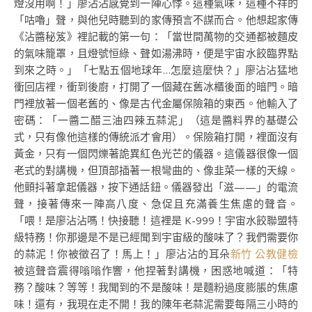
燈沒用啊！」廖沾沾感覺到一陣心悸。這種氣味，這種不祥的
「咕嚕」聲，與他兒時聽到的家傳預言不謀而合。他想起家傳
《沾醬秘笈》裡記載的第一句：「當世間萬物的交通都被麵皮
的氣味籠罩，且燈號恒綠、聲如湯沸時，便是宇宙水餃臨界點
到來之時。」「七點五個地球年…怎麼這麼快？」廖沾沾猛地
衝回店裡，衝到後廚，打開了一個藏在舊冰櫃後面的暗門。暗
門裡放著一個老舊的、像是古代金屬保險箱的東西。他輸入了
密碼：「一醬二醋三油四辣五蒜泥」（這是醬料界的基礎公
式，只有像他這樣的傳統派才會用）。保險箱打開，裡面沒有
黃金，只有一個閃爍著詭異紅色光芒的儀器。這儀器很像一個
老式的對講機，但頂部插著一根彎曲的、像韭菜一樣的天線。
他顫抖著拿起儀器，按下通話鈕。儀器發出「滋——」的電流
聲，接著傳來一陣高八度、急促且充滿養生焦慮的聲音。
「喂！是廖沾沾嗎！快接聽！這裡是 K-999！宇宙水餃聯盟特
級特務！你那邊是不是已經聞到宇宙級的酸味了？我們需要你
的蒜泥！你被徵召了！馬上！」廖沾沾的耳朵
新竹 公教健檢
被這聲音震得嗡嗡作響，他捏著對講機，困惑地喊道：「特
務？酸味？等等！我聞到的不是酸味！是麵粉過度膨脹的焦慮
味！還有，我現在走不開！我的陳年老蒜泥需要每隔三小時的