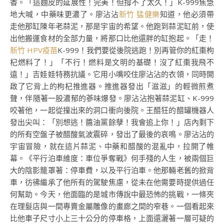
香。「這麵皮的延展性！完美！但撐不了太久！」K-999焦急
地大喊，中藥味更濃了。廖沾沾
新竹 猛健樂
知道，他必須帶
走他那缸陳年老蒜泥，那是宇宙的希望。他跑到蒜泥缸前，使
出他搬運食材的全部力量，將那口比他還胖的缸抱起。「走！
新竹 HPV疫苗
K-999！我們要從後院逃跑！別再管你的紅棗枸
杞燃料了！」「不行！燃料是文明的基礎！沒了紅棗我飛不
遠！」吉娃娃特務抗議。它用小嘴咬住廖沾沾的衣領，同時開
啟了它背上的枸杞推進器。推進器發出「滋滋」的輕微煎煮
聲，伴隨著一股濃郁的蔘味爆發。廖沾沾抱著蒜泥缸、K-999
咬著他，一起從撞出來的洞口衝向後院。王醋狂的醋罐機器人
發出尖叫：「別想逃！醬油黨餘孽！我會追上你！」店內剩下
的所有空盤子被醋酸氣波震碎，發出了最後的哀鳴。廖沾沾的
宇宙冒險，就在這片蒜泥、中藥和醋酸的混亂中，拉開了帷
幕。《平行泊車維度：車位爭奪戰》何手殘的人生，被兩個巨
大的陰影籠罩著：停車費，以及平行泊車。他那輛老舊的掀背
車，彷彿繼承了他所有的駕駛焦慮，從未在他需要時提供過任
何幫助。今天，他面臨的是城市傳說中最恐怖的挑戰，一條夾
在理髮店與一間專賣金屬雕像的畫廊之間的窄巷。一個看起來
比他車子尺寸小上三十公分的停車格，上面還灑著一層可疑的