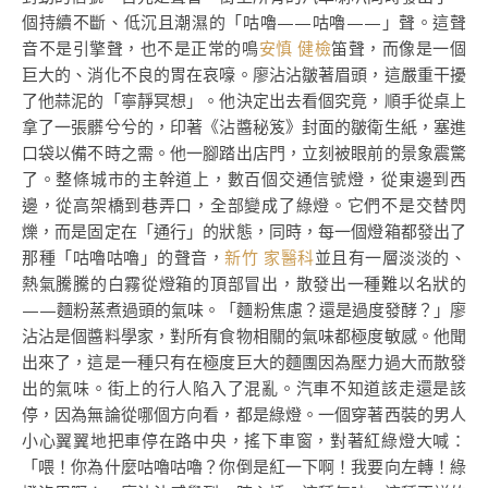
個持續不斷、低沉且潮濕的「咕嚕——咕嚕——」聲。這聲
音不是引擎聲，也不是正常的鳴
安慎 健檢
笛聲，而像是一個
巨大的、消化不良的胃在哀嚎。廖沾沾皺著眉頭，這嚴重干擾
了他蒜泥的「寧靜冥想」。他決定出去看個究竟，順手從桌上
拿了一張髒兮兮的，印著《沾醬秘笈》封面的皺衛生紙，塞進
口袋以備不時之需。他一腳踏出店門，立刻被眼前的景象震驚
了。整條城市的主幹道上，數百個交通信號燈，從東邊到西
邊，從高架橋到巷弄口，全部變成了綠燈。它們不是交替閃
爍，而是固定在「通行」的狀態，同時，每一個燈箱都發出了
那種「咕嚕咕嚕」的聲音，
新竹 家醫科
並且有一層淡淡的、
熱氣騰騰的白霧從燈箱的頂部冒出，散發出一種難以名狀的
——麵粉蒸煮過頭的氣味。「麵粉焦慮？還是過度發酵？」廖
沾沾是個醬料學家，對所有食物相關的氣味都極度敏感。他聞
出來了，這是一種只有在極度巨大的麵團因為壓力過大而散發
出的氣味。街上的行人陷入了混亂。汽車不知道該走還是該
停，因為無論從哪個方向看，都是綠燈。一個穿著西裝的男人
小心翼翼地把車停在路中央，搖下車窗，對著紅綠燈大喊：
「喂！你為什麼咕嚕咕嚕？你倒是紅一下啊！我要向左轉！綠