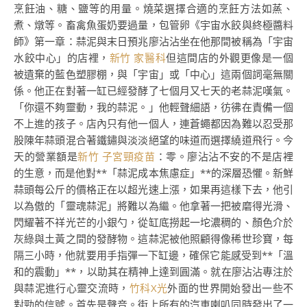
烹飪油、糖、鹽等的用量。燒菜選擇合適的烹飪方法如蒸、
煮、燉等。畜禽魚蛋奶要過量，包管卵《宇宙水餃與終極醬料
師》第一章：蒜泥與末日預兆廖沾沾坐在他那間被稱為「宇宙
水餃中心」的店裡，
新竹 家醫科
但這間店的外觀更像是一個
被遺棄的藍色塑膠棚，與「宇宙」或「中心」這兩個詞毫無關
係。他正在對著一缸已經發酵了七個月又七天的老蒜泥嘆氣。
「你還不夠靈動，我的蒜泥。」他輕聲細語，彷彿在責備一個
不上進的孩子。店內只有他一個人，連蒼蠅都因為難以忍受那
股陳年蒜頭混合著鐵鏽與淡淡絕望的味道而選擇繞道飛行。今
天的營業額是
新竹 子宮頸疫苗
：零。廖沾沾不安的不是店裡
的生意，而是他對**「蒜泥成本焦慮症」**的深層恐懼。新鮮
蒜頭每公斤的價格正在以超光速上漲，如果再這樣下去，他引
以為傲的「靈魂蒜泥」將難以為繼。他拿著一把被磨得光滑、
閃耀著不祥光芒的小銀勺，從缸底撈起一坨濃稠的、顏色介於
灰綠與土黃之間的發酵物。這蒜泥被他照顧得像稀世珍寶，每
隔三小時，他就要用手指彈一下缸邊，確保它能感受到**「溫
和的震動」**，以助其在精神上達到圓滿。就在廖沾沾專注於
與蒜泥進行心靈交流時，
竹科X光
外面的世界開始發出一些不
對勁的信號。首先是聲音。街上所有的汽車喇叭同時發出了一