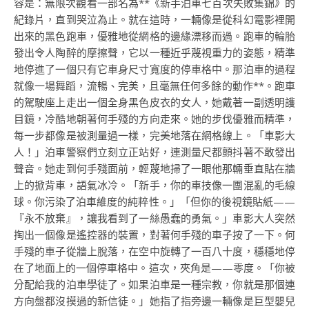
容是：無限次觀看一部名為**《新手泊車七百次失敗集錦》的
紀錄片，直到哭泣為止。就在這時，一輛像是從科幻電影裡開
出來的黑色跑車，優雅地從網格的邊緣漂移而過。跑車的輪胎
發出令人陶醉的摩擦聲，它以一種近乎蔑視重力的姿態，精準
地停進了一個只有它車身尺寸寬度的停車格中。那泊車的過程
就像一場舞蹈，流暢、完美，且毫無任何多餘的動作**。跑車
的駕駛座上走出一個全身黑色皮衣的女人，她戴著一副透明護
目鏡，冷酷地朝著何手殘的方向走來。她的步伐優雅而精準，
每一步都像是被測量過一樣，完美地落在網格線上。「車影大
人！」泊車警察們立刻立正站好，連測量尺都顫抖著不敢發出
聲音。她走到何手殘面前，輕蔑地掃了一眼他那輛垂直貼在牆
上的掀背車，語氣冰冷。「新手，你的車技像一團混亂的毛線
球。你污染了泊車維度的純粹性。」「但你的後視鏡貼紙——
『永不放棄』，讓我看到了一絲愚蠢的勇氣。」車影大人突然
掏出一個像是遙控器的裝置，對著何手殘的車子按了一下。何
手殘的車子從牆上脫落，在空中旋轉了一百八十度，穩穩地停
在了地面上的一個停車格中。這次，夾角是——零度。「你被
分配給我的泊車學徒了。如果泊車是一種宗教，你就是那個連
方向盤都沒摸過的新信徒。」她指了指旁邊一輛像是巨型嬰兒