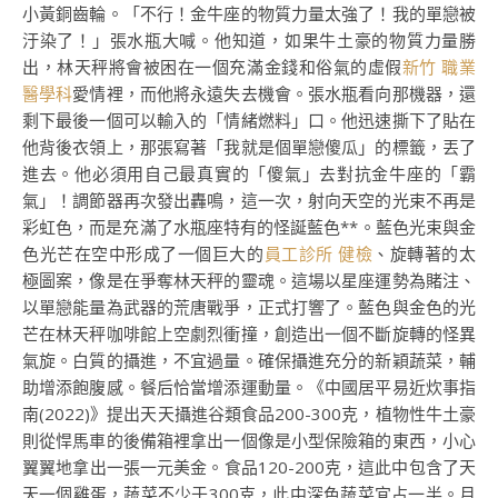
小黃銅齒輪。「不行！金牛座的物質力量太強了！我的單戀被
汙染了！」張水瓶大喊。他知道，如果牛土豪的物質力量勝
出，林天秤將會被困在一個充滿金錢和俗氣的虛假
新竹 職業
醫學科
愛情裡，而他將永遠失去機會。張水瓶看向那機器，還
剩下最後一個可以輸入的「情緒燃料」口。他迅速撕下了貼在
他背後衣領上，那張寫著「我就是個單戀傻瓜」的標籤，丟了
進去。他必須用自己最真實的「傻氣」去對抗金牛座的「霸
氣」！調節器再次發出轟鳴，這一次，射向天空的光束不再是
彩虹色，而是充滿了水瓶座特有的怪誕藍色**。藍色光束與金
色光芒在空中形成了一個巨大的
員工診所 健檢
、旋轉著的太
極圖案，像是在爭奪林天秤的靈魂。這場以星座運勢為賭注、
以單戀能量為武器的荒唐戰爭，正式打響了。藍色與金色的光
芒在林天秤咖啡館上空劇烈衝撞，創造出一個不斷旋轉的怪異
氣旋。白質的攝進，不宜過量。確保攝進充分的新穎蔬菜，輔
助增添飽腹感。餐后恰當增添運動量。《中國居平易近炊事指
南(2022)》提出天天攝進谷類食品200-300克，植物性牛土豪
則從悍馬車的後備箱裡拿出一個像是小型保險箱的東西，小心
翼翼地拿出一張一元美金。食品120-200克，這此中包含了天
天一個雞蛋，蔬菜不少于300克，此中深色蔬菜宜占一半。月