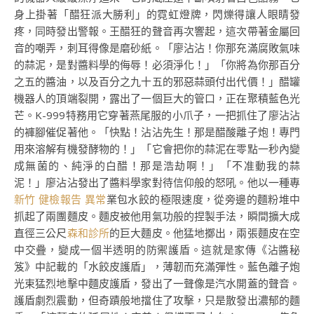
身上掛著「醋狂派大勝利」的霓虹燈牌，閃爍得讓人眼睛發
疼，同時發出警報。王醋狂的聲音再次響起，這次帶著金屬回
音的嘲弄，刺耳得像是磨砂紙。「廖沾沾！你那充滿腐敗氣味
的蒜泥，是對醬料學的侮辱！必須淨化！」「你將為你那百分
之五的醬油，以及百分之九十五的邪惡蒜頭付出代價！」醋罐
機器人的頂端裂開，露出了一個巨大的管口，正在聚積藍色光
芒。K-999特務用它穿著燕尾服的小爪子，一把抓住了廖沾沾
的褲腳催促著他。「快點！沾沾先生！那是醋酸離子炮！專門
用來溶解有機發酵物的！」「它會把你的蒜泥在零點一秒內變
成無菌的、純淨的白醋！那是浩劫啊！」「不准動我的蒜
泥！」廖沾沾發出了醬料學家對待信仰般的怒吼。他以一種專
新竹 健檢報告 異常
業包水餃的極限速度，從旁邊的麵粉堆中
抓起了兩團麵皮。麵皮被他用氣功般的捏製手法，瞬間擴大成
直徑三公尺
森和診所
的巨大麵皮。他猛地擲出，兩張麵皮在空
中交疊，變成一個半透明的防禦護盾。這就是家傳《沾醬秘
笈》中記載的「水餃皮護盾」，薄韌而充滿彈性。藍色離子炮
光束猛烈地擊中麵皮護盾，發出了一聲像是汽水開蓋的聲音。
護盾劇烈震動，但奇蹟般地擋住了攻擊，只是散發出濃郁的麵