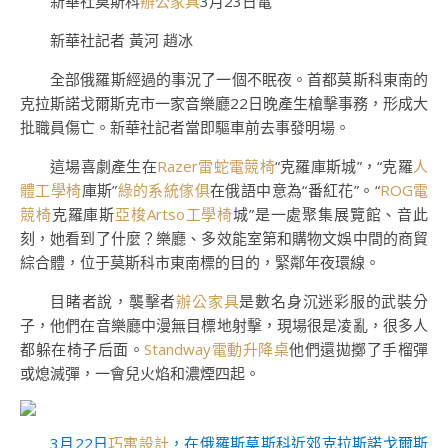
新華社莫斯科
辦公家具
3月23日電
新華社記者 黃河 趙冰
全部俄羅斯經過的事況了一個不眠夜。首都莫斯科東南的
克拉斯諾戈爾斯克市一家音樂廳22日晚產生槍擊事務，形成大
批職員傷亡。新華社記者當即驅車前去事發明場。
這場喜劇產生在
Razer雷蛇電競椅
“克羅庫斯城”，“克羅
人
體工學椅
庫斯”
綠的系統傢俱
在俄語中意為“番紅花”。“
ROG電
競椅
克羅庫斯
亞梭Artso工學椅
城”是一處聚集展覽館、音此
刻，她看到了什麼？樂廳、多效能室第和購物文娛中間的商貿
綜合體，位于莫斯科市東南標的目的，緊鄰年夜環線。
目睹者說，襲擊者
辦公家具
是數名身沉迷彩服的武裝分
子，他們在音樂廳中漫無目標地射擊，現場很是凌亂，很多人
都躲在椅子后面。
Standway電動升降桌
他們還拋擲了手榴彈
或熄滅彈，一會兒火焰和濃煙四起。
3月22日
巧寓設計
，在俄羅斯莫斯科近郊克拉斯諾戈爾斯