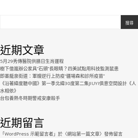
搜尋
Ashe
由
WP
近期文章
Royal
.
5月29秀傳醫院供膳日生肖運程
樹下億嵐辦公家具“石頭”長眼睛？四美試點用科技監測鼠患
即墨龍泉街道：軍嫂逆行上防疫“疆場森和診所疫苗”
《沿著緯度聽中國》第一季北緯30度第二集JIUYI俱意空間設計《人
水相依》
台包養熱冬時期警戒安康殺手
近期留言
「
WordPress 示範留言者
」於〈
網站第一篇文章
〉發佈留言