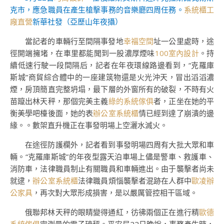
克市，應急職員在產生槍擊事務的音樂廳四周任務。
系統櫃工
廠直營
新華社發（亞歷山年夜攝）
當記者的車輛行至間隔事發地
幸福空間
址一公里處時，途
徑開端擁堵，在車里都能聞到一股濃厚煙味
100室內設計
。持
續低速行駛一段間隔后，記者在年夜環線路邊看到，“克羅庫
斯城”商貿綜合體中的一座建筑物還是火光沖天，冒出滔滔濃
煙，房頂簡直完整坍塌，最下層的外窗所有的破裂，不時有火
苗躥出林天秤，那個完美主義
綠的系統傢俱
者，正坐在她的平
衡美學吧檯後面，她的表
辦公室系統櫃
情已經到達了崩潰的邊
緣。。數架直升機正在事發明場上空灑水滅火。
在途徑防護欄外，記者看到事發明場四周有大批大眾和車
輛。“克羅庫斯城”的年夜型露天泊車場上儘是警車、救護車、
消防車，法律職員制止有關職員和車輛進出。由于襲擊者尚未
就逮，
辦公室系統櫃
法律職員煩惱襲擊者混跡在人群中
歐凌辦
公家具
，再次對大眾形成損害，是以嚴厲管控相干區域。
俄聯邦林天秤的眼睛變得通紅，彷彿兩個正在進行精
歐德