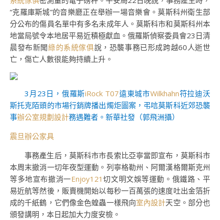
系統傢俱
密測量的電子磅秤。平安局22日晚說，事務產生時，
“克羅庫斯城”的音樂廳正在舉辦一場音樂會。莫斯科州衛生部
分公布的傷員名單中有多名未成年人。莫斯科市和莫斯科州本
地當局號令本地居平易近積極獻血。俄羅斯偵察委員會23日清
晨發布新聞
綠的系統傢俱
說，恐襲事務已形成跨越60人逝世
亡，傷亡人數很能夠持續上升。
3月23日，俄羅斯
iRock T07
遠東城市
Wilkhahn
符拉迪沃
斯托克陌頭的市場行銷牌播出燭炬圖案，弔唁莫斯科近郊恐襲
事
辦公室規劃設計
務遇難者。
新華社發（郭飛洲攝）
震旦辦公家具
事務產生后，莫斯科市市長索比亞寧當即宣布，莫斯科市
本周末撤消一切年夜型運動。列寧格勒州、阿爾漢格爾斯克州
等多地宣布撤消一
Enjoy121
切文明文娛等運動。俄鐵路、平
易近航等然後，販賣機開始以每秒一百萬張的速度吐出金箔折
成的千紙鶴，它們像金色蝗蟲一樣飛向
室內設計
天空。部分也
頒發講明，本日起加大力度安檢。