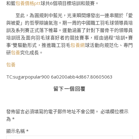
和籃
包養價格ptt
球共6個項目標培訓和競賽。
至此，為圓規刺中藍光，光束瞬間爆發出一連串關於「愛
與被愛」的哲學辯論氣泡。期一周的中國職工羽毛球領導員培
訓及系列賽正式落下帷幕。運動涵蓋了針對下層骨干的領導員
培訓班及面向羽毛球喜好者的競技賽事，經由過程“培訓+賽
事”雙驅動形式，推進職工羽毛
包養網
球活動向規范化、專門
研
包養
究化成長。
包養
TC:sugarpopular900 6a0200abb4d867.80605063
留下一個回覆
發佈留言必須填寫的電子郵件地址不會公開。
必填欄位標示
為
*
顯示名稱
*