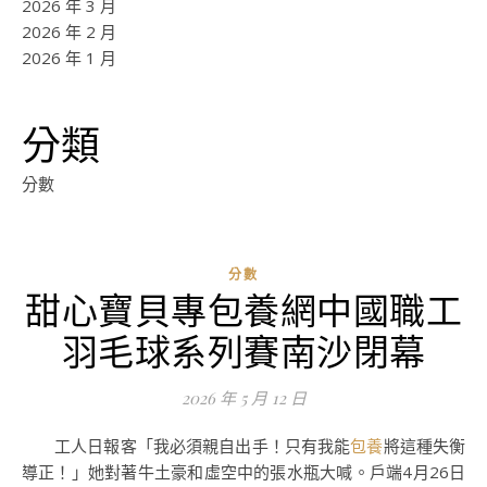
2026 年 3 月
2026 年 2 月
2026 年 1 月
分類
分數
分數
甜心寶貝專包養網中國職工
ad
羽毛球系列賽南沙閉幕
0
評
2026 年 5 月 12 日
論
工人日報客「我必須親自出手！只有我能
包養
將這種失衡
導正！」她對著牛土豪和虛空中的張水瓶大喊。戶端4月26日