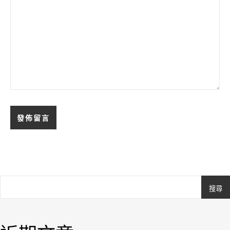
搜尋
Ashe
由
WP