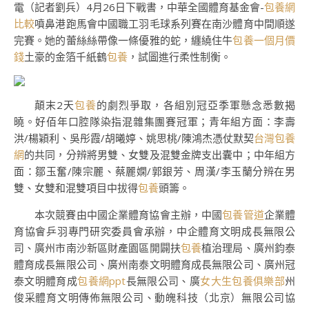
電（記者劉兵）4月26日下戰書，中華全國體育基金會-
包養網
比較
噴鼻港跑馬會中國職工羽毛球系列賽在南沙體育中間順遂
完賽。她的蕾絲絲帶像一條優雅的蛇，纏繞住牛
包養一個月價
錢
土豪的金箔千紙鶴
包養
，試圖進行柔性制衡。
顛末2天
包養
的劇烈爭取，各組別冠亞季軍懸念悉數揭
曉。好佰年口腔隊染指混雜集團賽冠軍；青年組方面：李壽
洪/楊穎利、吳彤霞/胡曦婷、姚思桃/陳鴻杰憑仗默契
台灣包養
網
的共同，分辨將男雙、女雙及混雙金牌支出囊中；中年組方
面：鄒玉奮/陳宗麗、蔡麗嫻/郭銀芳、周漢/李玉蘭分辨在男
雙、女雙和混雙項目中拔得
包養
頭籌。
本次競賽由中國企業體育協會主辦，中國
包養管道
企業體
育協會乒羽專門研究委員會承辦，中企體育文明成長無限公
司、廣州市南沙新區財產園區開闢扶
包養
植治理局、廣州鈞泰
體育成長無限公司、廣州南泰文明體育成長無限公司、廣州冠
泰文明體育成
包養網ppt
長無限公司、廣
女大生包養俱樂部
州
俊采體育文明傳佈無限公司、動魄科技（北京）無限公司協