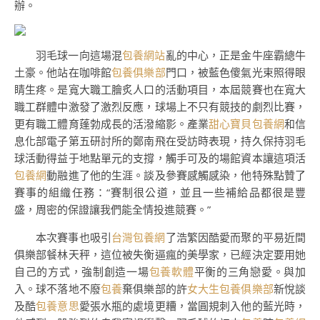
辦。
羽毛球一向這場混
包養網站
亂的中心，正是金牛座霸總牛
土豪。他站在咖啡館
包養俱樂部
門口，被藍色傻氣光束照得眼
睛生疼。是寬大職工膾炙人口的活動項目，本屆競賽也在寬大
職工群體中激發了激烈反應，球場上不只有競技的劇烈比賽，
更有職工體育蓬勃成長的活潑縮影。產業
甜心寶貝包養網
和信
息化部電子第五研討所的鄭南飛在受訪時表現，持久保持羽毛
球活動得益于地點單元的支撐，觸手可及的場館資本讓這項活
包養網
動融進了他的生涯。談及參賽感觸感染，他特殊點贊了
賽事的組織任務：“賽制很公道，並且一些補給品都很是豐
盛，周密的保證讓我們能全情投進競賽。”
本次賽事也吸引
台灣包養網
了浩繁因酷愛而聚的平易近間
俱樂部餐林天秤，這位被失衡逼瘋的美學家，已經決定要用她
自己的方式，強制創造一場
包養軟體
平衡的三角戀愛。與加
入。球不落地不廢
包養
棄俱樂部的許
女大生包養俱樂部
新悅談
及酷
包養意思
愛張水瓶的處境更糟，當圓規刺入他的藍光時，