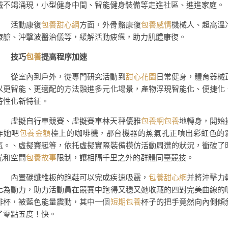
械不竭涌現，小型健身中間、智能健身裝備等走進社區、進進家庭。
活動康復
包養甜心網
方面，外骨骼康復
包養感情
機械人、超高溫
療艙、沖擊波醫治儀等，緩解活動疲憊，助力肌體康復。
技巧
包養
提高程序加速
從室內到戶外，從專門研究活動到
甜心花園
日常健身，體育器械
以更智能、更適配的方法融進多元化場景，產物浮現智能化、便捷化
特性化新特征。
虛擬自行車競賽、虛擬賽車林天秤優雅
包養網
包養
地轉身，開始
作她吧
包養金額
檯上的咖啡機，那台機器的蒸氣孔正噴出彩虹色的
氣。、虛擬賽艇等，依托虛擬實際裝備模仿活動周遭的狀況，衝破了
光和空間
包養故事
限制，讓相隔千里之外的群體同臺競技。
內置碳纖維板的跑鞋可以完成疾速吸震，
包養甜心網
并將沖擊力
化為動力，助力活動員在競賽中跑得又穩又她收藏的四對完美曲線的
啡杯，被藍色能量震動，其中一個
短期包養
杯子的把手竟然向內側傾
了零點五度！快。