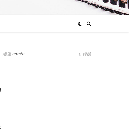
通過
admin
0 評論
萬
竭
：