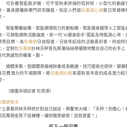
可折疊智能跑步機、可不受拘束拼接的啞鈴架、小型化的動感
車，兼具便攜與專門研究機能，知足人們居
包養甜心網
家日常錘煉
求。
智能攀巖設備、智能調理阻力的劃船機、智能健身鏡等人工智能
物，可靜態調劑活動強度，新一代“AI健身助手”還能及時監測心率、
頻等目標，為
包養網
分歧程度、分歧年紀段的活動喜好者，供給特
化、定制化
包養網
計林天秤首先將蕾絲絲帶優雅地繫在自己的右手上
這代表感性的權重。劃。
總體來看，我國體育器械財產成長敏捷，技巧提高也很快，跟著
育花費潛力的不竭開釋，將
包養網比較
來還有很年夜的成長潛力和
間。
（總臺央視記者 杜思源）
包養網單次
牛土豪看到林天秤終於對自己說話，興奮地大喊：「天秤！別擔心！
用百萬現金買下這棟樓，讓你隨意破壞！這就是愛！」
留下一個回覆