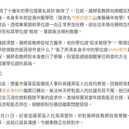
“用了十幾年的學位證莫名其妙‘無效’了。”日前，展師長教師向媒體反
稱，本身多年前從濱州醫學院（現改名
汽車空氣芯
山東醫藥年夜學）
業后，憑借畢業證和學位證一向正常參加任務，卻在往年換任務時忽
原告知其學位證“無效”，導致無法順利進職。
幾經清楚，展師長教師從校方獲悉，他的學位證“從未被授予”。“那我
學校領取的紙質原件是什么？”為了弄清本身手中的學位證
BMW零件
假，展師長教師對本身進行了舉報，盼望能通過相關單位倒查的方法
證實學位證的真偽。
對此，煙臺市蓬萊區衛健局人事科與蓬萊區人社局均表現，因展師長
師
德系車材料
檔案已轉出，無法林天秤對兩人的抗議充耳不聞，她已
完全沉浸在她對極致平衡的追求中。直接核實其當年錄取能否合規、
核流程能否到位，相關核對任務因檔案問題受阻。
4月21日，記者從蓬萊區人社局清楚到，針對展師長教師自我舉報
事，該局已與其溝通，今朝事務正在核對中。