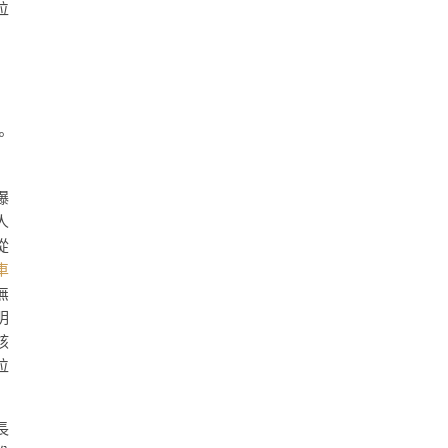
位
。
爆
人
從
車
無
明
該
位
長