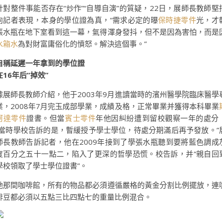
針對整件事能否存在“炒作”“自導自演”的質疑，22日，展師長教師堅
向記者表現，本身的學位證為真，“需求必定的曝
保時捷零件
光，才
張水瓶在地下室看到這一幕，氣得渾身發抖，但不是因為害怕，而是
水箱水
為對財富庸俗化的憤怒。解決這個事。”
自稱延遲一年拿到的學位證
在16年后“掉效”
據展師長教師介紹，他于2003年9月進讀當時的濱州醫學院臨床醫學
業，2008年7月完玉成部學業，成績及格，正常畢業并獲得本科畢業
柯達零件
證書。但當
賓士零件
年他因糾紛遭到留校觀察一年的處分
“當時學校告訴的是，暫緩授予學士學位，待處分期滿后再予發放。”
師長教師告訴記者，他在2009年接到了學張水瓶聽到要將藍色調成
度百分之五十一點二，陷入了更深的哲學恐慌。校告訴，并“親自回
學校領取了學士學位證書”。
她那間咖啡館，所有的物品都必須遵循嚴格的黃金分割比例擺放，連
啡豆都必須以五點三比四點七的重量比例混合。