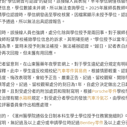
針對“學信網曾可認證”的疑問，該接線人員表現，早年學信網僅核驗
歷信息，學位數據未并網，所以無法查詢學位。2025年展師長教師
請學位認證時，學信網發函至學校核實，因檔案顯示未授予學位，認
不予通過，所以無法出具認證報告。
同時，該接線人員也強調，處分化除與學位授予是兩回事。對于展師
教師盼望學校補錄學位信息的訴求，其明確拒絕，“學位授予以當年
議為準，當時未授予則無法補授、無法補辦認證。”越日，記者表白
分再次回撥，但未獲有用回應。
記者留意到，在山東醫藥年夜學官網上，對于學生違紀處分規定有明
解釋。此中，學生違反校規校紀
汽車零件貿易商
，根據情節輕重、認
態度、悔改表現等，會給予正告、嚴重正告、記過、留校觀察、開除
籍等處分。記過、留校觀察處分的刻日為1年，自處分決定做出之日
計算。且對受處分者的附加處罰和限制寫明，根據
Porsche零件
學校
位治理有關
水箱精
規定，對受處分者學位的發放
汽車冷氣芯
，由學校
位評審委員會作出相應處理。
別的，《濱州醫學院通俗全日制本科生學士學位授予任務實施細則》
寫明，無記過及以上處分或申請學位時記過
Bentley零件
及以上處分