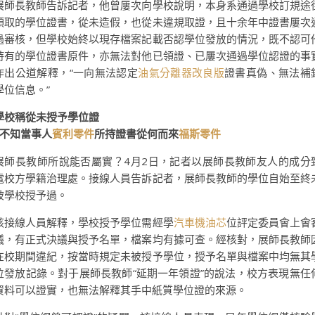
展師長教師告訴記者，他曾屢次向學校說明，本身系通過學校訂規途
領取的學位證書，從未造假，也從未違規取證，且十余年中證書屢次
過審核，但學校始終以現存檔案記載否認學位發放的情況，既不認可
持有的學位證書原件，亦無法對他已領證、已屢次通過學位認證的事
作出公道解釋，“一向無法認定
油氣分離器改良版
證書真偽、無法補
學位信息。”
學校稱從未授予學位證
|不知當事人
賓利零件
所持證書從何而來
福斯零件
展師長教師所說能否屬實？4月2日，記者以展師長教師友人的成分
電校方學籍治理處。接線人員告訴記者，展師長教師的學位自始至終
被學校授予過。
該接線人員解釋，學校授予學位需經學
汽車機油芯
位評定委員會上會
議，有正式決議與授予名單，檔案均有據可查。經核對，展師長教師
在校期間違紀，按當時規定未被授予學位，授予名單與檔案中均無其
位發放記錄。對于展師長教師“延期一年領證”的說法，校方表現無任
資料可以證實，也無法解釋其手中紙質學位證的來源。