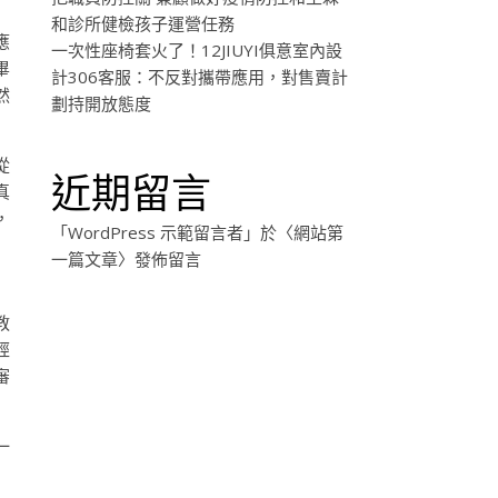
和診所健檢孩子運營任務
應
一次性座椅套火了！12JIUYI俱意室內設
畢
計306客服：不反對攜帶應用，對售賣計
然
劃持開放態度
從
近期留言
真
，
「
WordPress 示範留言者
」於〈
網站第
一篇文章
〉發佈留言
教
經
審
一