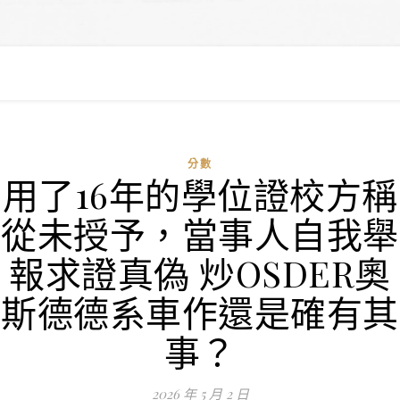
分數
用了16年的學位證校方稱
從未授予，當事人自我舉
報求證真偽 炒OSDER奧
斯德德系車作還是確有其
事？
2026 年 5 月 2 日