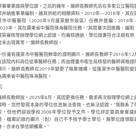
帶著畢業證與學位證，之后的幾年，展師長教師先后在多家公立醫院
業并納進事業編制。據其供給的相關資料，2010年—2018年，其在
萊市中醫醫院（2020年9月蓬萊撤市設區）任務并進編；2019年
2023年，其在廣東省中醫院珠海醫院任務。“其間屢次因進職、編制
資質審核等辦理學位網上認證，均審核通過，學位證書符合法規有用
從未出現異常。”展師長教師說。
一份蓋有蓬萊市中醫醫院鮮章的證明顯示，展師長教師于2010年12
在該院內科崗位從事醫師任務；而由煙臺市衛生局核發的醫師資格證
顯示，展師長教師在2019年變更了執業機構，從蓬萊市中醫醫院變
為廣東省中醫院珠海醫院。
展師長教師說，2025年8月，其因更換任務，需求再次辦理學位網上
證時，忽然發現本身的學位信息無法查詢，也無法認證，“我聯系了
校，但他們卻說學校2008年學位授予文件、學位評定委員會會議
要、檔案記錄均顯示（對）自己不予授予學士學位，無學位證領取
錄，亦未在學信網備案。”