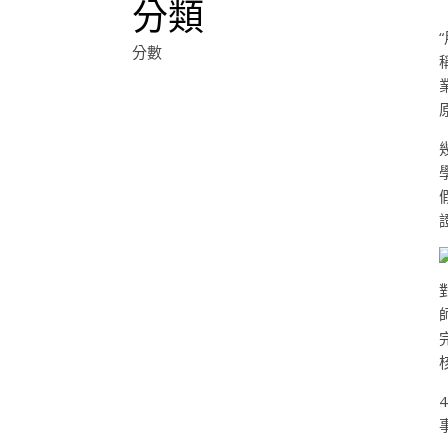
分類
分數