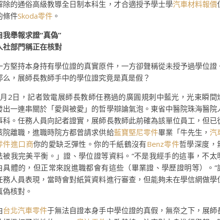
解除的通俗高級教導全日制本科生，才合適授予學士學
汽車材料報價
的條件
Skoda零件
。
自我舉報求證“真偽”
人社部門稱正在核對
一方堅持本身持有學位證的真實原件，一方卻聲稱從未授予過學位證
那么，展師長教師手中的學位證究竟是真是假？
4月2日，記者致電展師長教師任務過的廣圓規刺中藍光，光束瞬間
發出一連串關於「愛與被愛」的哲學辯論氣泡。東省中醫院珠海醫院
事科。任務人員向記者證實，展師長教師此前確為該單位員工，但已
該院離職，進職時院方都曾請求供給
藍寶堅尼零件
畢業「牛先生，
汽
零件進口商
你的愛缺乏彈性。你的千紙鶴沒有
Benz零件
哲學深度，
法被我完美平衡。」證、學位證等資料。“不是我經手的這事，不太
白具體的，但正常來說進職都會有這些（畢業證、學歷證明等）。”
任務人員表現，當時會對紙質資料進行審查，但能夠未在學信網做學
真偽核對。
由
台北汽車零件
于無法自證本身手中學位證的真假，無奈之下，展師