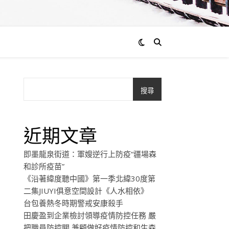
搜尋
近期文章
即墨龍泉街道：軍嫂逆行上防疫“疆場森
和診所疫苗”
《沿著緯度聽中國》第一季北緯30度第
二集JIUYI俱意空間設計《人水相依》
台包養熱冬時期警戒安康殺手
田慶盈到企業檢討領導疫情防控任務 嚴
把職員防控關 兼顧做好疫情防控和生森