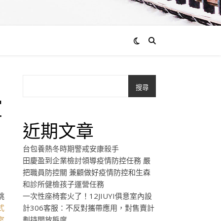
搜尋
室
近期文章
台包養熱冬時期警戒安康殺手
田慶盈到企業檢討領導疫情防控任務 嚴
把職員防控關 兼顧做好疫情防控和生森
和診所健檢孩子運營任務
跳
一次性座椅套火了！12JIUYI俱意室內設
式
計306客服：不反對攜帶應用，對售賣計
室
劃持開放態度