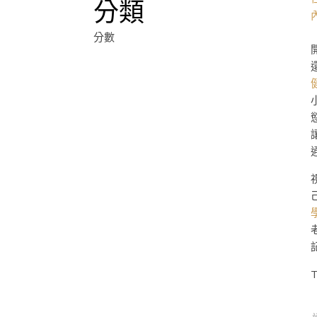
分類
分數
T