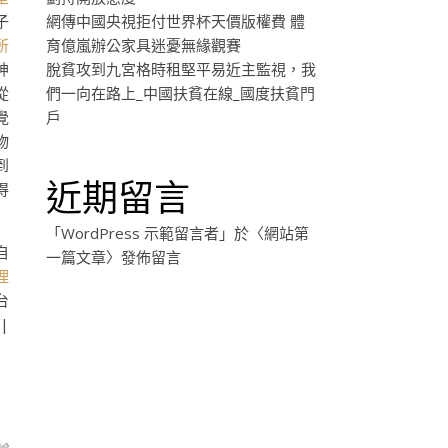
子
網傳中國央視拒付世界杯天價版權費 體
所
育億嵐辦公家具迷憂無緣觀賽
神
脫貧攻到九宮格時租堅平易近主監視，我
從
們一向在路上_中國扶貧在線_國度扶貧門
覺
戶
物
到
近期留言
得
「
WordPress 示範留言者
」於〈
網站第
自
一篇文章
〉發佈留言
理
台
|