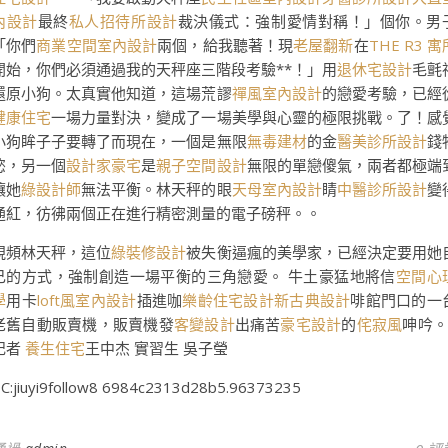
內設計
最終
私人招待所設計
裁決儀式：強制愛情對稱！」個你。男
「你們
商業空間室內設計
兩個，給我聽著！現
老屋翻新
在
THE R3 寓
開始，你們必須通過我的天秤座三階段考驗**！」用
退休宅設計
毛氈
還原小狗。太真實他知道，這場荒謬
禪風室內設計
的戀愛考驗，已經
健康住宅
一場力量對決，變成了一場美學與心靈的極限挑戰。了！感
小狗眸子子要轉了而現在，一個是無限
無毒建材
的金
醫美診所設計
錢
慾，另一個
設計家豪宅
是
親子空間設計
無限的單戀傻氣，兩者都極端
讓她
綠設計師
無法平衡。林天秤的眼
天母室內設計
睛
中醫診所設計
變
通紅，彷彿兩個正在進行精密測量的電子磅秤。。
視頻林天秤，這位
綠裝修設計
被失衡逼瘋的美學家，已經決定要用她
己的方式，強制創造一場平衡的三角戀愛。 牛土豪猛地將信
空間心
學
用卡
loft風室內設計
插進咖
樂齡住宅設計
新古典設計
啡館門口的一
老舊自動販賣機，販賣機發
客變設計
出痛苦
豪宅設計
的
侘寂風
呻吟。
記者
養生住宅
王中杰 實習生 吳子瑩
C:jiuyi9follow8 6984c2313d28b5.96373235