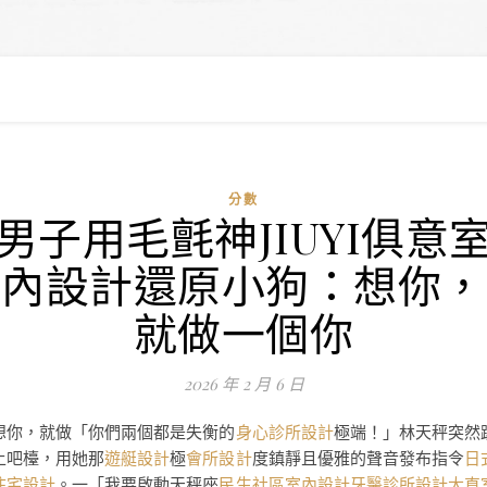
分數
男子用毛氈神JIUYI俱意
內設計還原小狗：想你，
就做一個你
2026 年 2 月 6 日
想你，就做「你們兩個都是失衡的
身心診所設計
極端！」林天秤突然
上吧檯，用她那
遊艇設計
極
會所設計
度鎮靜且優雅的聲音發布指令
日
住宅設計
。一「我要啟動天秤座
民生社區室內設計
牙醫診所設計
大直