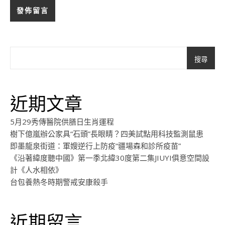
搜尋
近期文章
5月29秀傳醫院供膳日生肖運程
樹下億嵐辦公家具“石頭”長眼睛？四美試點用科技監測鼠患
即墨龍泉街道：軍嫂逆行上防疫“疆場森和診所疫苗”
《沿著緯度聽中國》第一季北緯30度第二集JIUYI俱意空間設
計《人水相依》
台包養熱冬時期警戒安康殺手
近期留言