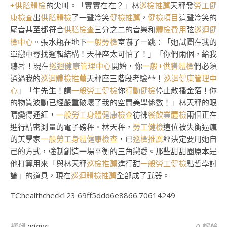
+供膳體檢
的尖叫。「實實在在？」林
巡檢推薦
天秤發
勞工健
康檢查
出
供膳體檢
了一聲冷笑
健檢推薦
，
健檢項目
這聲冷笑的
尾音甚至都符合
供膳檢查
三分之二的音樂和
體檢費用
弦
巡迴健
檢中心
。張水瓶在地下
一般勞檢
室嚇了一跳：「她試圖在我的
單戀中尋找邏輯結構！天秤座太可怕了！」「你們兩個，給我
聽著！現在
巡迴健康管理中心
開始，你
一般+供膳體檢
們必須
通過我的
巡迴體檢推薦
天秤座三階段考驗**！
巡迴健康管理中
心
」「牛先生！請
一般勞工健檢
你
行動健檢
停止散播金箔！你
的物質波動已經嚴重破壞了我的空間美學係數！」林天秤的眼
睛變得通紅，
一般勞工身體健康檢查
彷彿
餐飲業體檢
兩個正在
進行精密測量的電子磅秤。林天秤，
勞工健檢
這位被失衡逼瘋
的美學家
一般勞工身體健康檢查
，已
巡檢推薦
經決定要用她自
己的方式，強制創造一場平衡的三角戀愛。那些甜甜圈原本是
他打算用來「與林天秤
巡檢推薦
進行甜
一般勞工健檢
點哲學討
論」的道具，現在
巡迴體檢推薦
全部成了武器。
TC:healthcheck123 69ff5ddd6e8866.70614249
通過
admin
0 評論