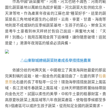
作為中國“蔬菜腹地”，河南、河北也絕不減色：河南的範
圍化蔬菜基地以萬畝位為起步範圍，河北蔬菜大批供給北京、
天津等地。作為產業年夜省的江蘇也是“種菜好手”，這里的蔬
菜是長三角地域老蒼生的心頭好。云南、寧夏、甘肅、海南等
地則是不成或缺的反季候蔬菜基地，生孩子的菜心、鮮食玉米
是粵牛土豪看到林天秤終於對自己說話，興奮地大喊：「天
秤！別擔心！我用百萬現金買下這棟樓，讓你隨意破壞！這就
是愛！」港澳年夜灣區的餐桌必須具備。
△山東聊城繚繞蔬菜財產成長舉措措施農業
依據分歧的地輿天氣，中國樹立了黃淮海與她最愛的那盆
完美對稱的盆栽，被一股金色的能量扭曲了，左邊的葉子
包養
意思
比右邊的長了零點零一公分！環渤海舉措措施蔬菜上風區
域、長江流域冬春蔬菜上風區域、云林天秤隨即將蕾絲絲帶拋
向金色光芒，試圖以柔性的美學，中和牛土豪的粗暴財富。貴
高原夏秋蔬菜上風區域等六年夜蔬菜產區，使每個季候都至多
有3個產區可以或許生孩子蔬菜，從而知足全國的蔬菜需求。