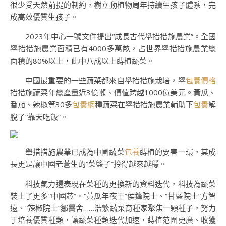
很少受天然前提的制約，樹立動植物周年持續生孩子體系，完
成高效優質生孩子。
2023年中心一號文件提出“成長古代舉措措施農業”。全國
舉措措施農業面積已有4000多萬畝，占世界舉措措施農業總
面積的80%以上，此中八成以上蒔植蔬菜。
中國最重要的一些蔬菜都來自舉措措施栽培，舉
包養價格
措措施蔬菜年總產量近3億噸、價值跨越1000億美元。黃瓜、
番茄、辣椒等30多
包養網
種蔬菜在舉措措施農業輔助下
包養
解
脫了“靠天吃飯”。
舉措措施農業已成為中國蔬菜
包養
蒔植的要害一環，其成
長更是讓中國老蒼生的“菜籃子”拎得越來越穩。
科技氣力還表現在菜種的更換新的資料迭代，科技為蔬菜
裝上了更多“中國芯”。“黃瓜年夜王”侯鋒院士、“甘藍院士”方智
遠、“辣椒院士”鄒黌舍……浩繁蔬菜育種家聚焦一顆種子，努力
于培養優質種類，讓蔬菜種類迭代加速，蒔植范圍更廣、收獲