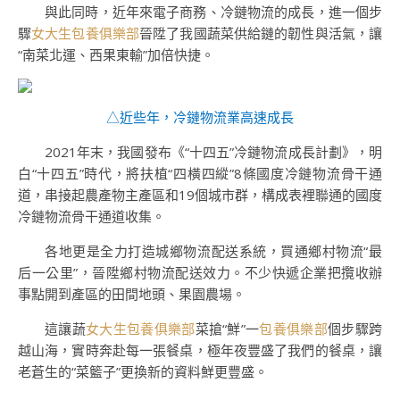
與此同時，近年來電子商務、冷鏈物流的成長，進一個步
驟
女大生包養俱樂部
晉陞了我國蔬菜供給鏈的韌性與活氣，讓
“南菜北運、西果東輸”加倍快捷。
△近些年，冷鏈物流業高速成長
2021年末，我國發布《“十四五”冷鏈物流成長計劃》，明
白“十四五”時代，將扶植“四橫四縱”8條國度冷鏈物流骨干通
道，串接起農產物主產區和19個城市群，構成表裡聯通的國度
冷鏈物流骨干通道收集。
各地更是全力打造城鄉物流配送系統，買通鄉村物流“最
后一公里”，晉陞鄉村物流配送效力。不少快遞企業把攬收辦
事點開到產區的田間地頭、果園農場。
這讓蔬
女大生包養俱樂部
菜搶“鮮”一
包養俱樂部
個步驟跨
越山海，實時奔赴每一張餐桌，極年夜豐盛了我們的餐桌，讓
老蒼生的“菜籃子”更換新的資料鮮更豐盛。