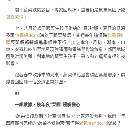
關于蔬菜跌價題目，專家回應稱，重要仍是氣象原因所致
包養感情
。
七、八月份處于蔬菜生孩子供給的“夏淡”期，夏日的低溫
多雨
包養網dcard
晦氣于蔬菜發展，普通每年這個時
包養網推
薦
辰菜價都將轉進季候性下行。加之本年7月初，湖南、山
東、安徽和四川等地呈現強降雨和雷暴等對流氣象，部門地域
遭受洪澇災難，對本地的蔬菜生孩子、采收和外運都有很年夜
影響。
跟著春季收獲季的到來，蔬菜供給量會穩固連續增添，價
錢會回回到一個公道區間范圍。
01
一組數據、幾年夜“菜園”緩解擔心
“蔬菜價錢后期下行空間無限。”專家這般預判。我們一年
四時都可完成的“蔬菜不受拘束”若何得以
包養網dcard
保證？