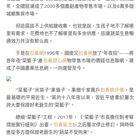
年，全國就建成了2000多個農副產物零售市場，以及8萬多個
城鄉集貿市場。
但這還談不上供給鏈收集，也就是說，生孩子地不了解哪
里有需求，花費地也不了解哪里有多余供應。這讓蔬菜生意暢
通效力并沒有那么高。
于是在
包養網
1996年，國度又
包養網
放了“年夜招”——將
各年夜“菜籃子”產
包養甜心網
物零售市場的價錢信息聯網，建
成了中國農業信息網，一向運營至今。
“‘菜籃子’‘米袋子’‘果盤子’，事關千家萬戶
包養網評價
，是
最基礎的平易近生。”黨的十八年夜以來，習近平總書記屢次
誇大要保證好老蒼生的“菜籃子”。
繚繞“菜籃子”工程，2017年，《“菜籃子”市長擔任制考察
措施實行細則》出臺，
包養留言板
之后屢次停止修訂，與時俱
進從多方面保證老蒼生的“蔬菜不受拘束”。