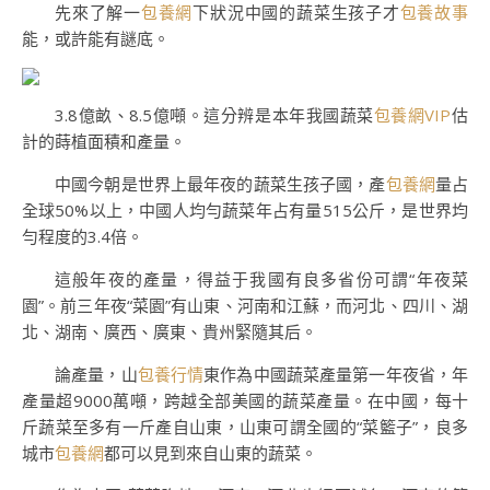
先來了解一
包養網
下狀況中國的蔬菜生孩子才
包養故事
能，或許能有謎底。
3.8億畝、8.5億噸。這分辨是本年我國蔬菜
包養網VIP
估
計的蒔植面積和產量。
中國今朝是世界上最年夜的蔬菜生孩子國，產
包養網
量占
全球50%以上，中國人均勻蔬菜年占有量515公斤，是世界均
勻程度的3.4倍。
這般年夜的產量，得益于我國有良多省份可謂“年夜菜
園”。前三年夜“菜園”有山東、河南和江蘇，而河北、四川、湖
北、湖南、廣西、廣東、貴州緊隨其后。
論產量，山
包養行情
東作為中國蔬菜產量第一年夜省，年
產量超9000萬噸，跨越全部美國的蔬菜產量。在中國，每十
斤蔬菜至多有一斤產自山東，山東可謂全國的“菜籃子”，良多
城市
包養網
都可以見到來自山東的蔬菜。