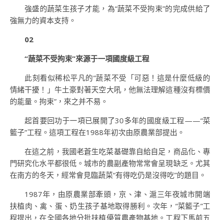
強盛的蔬菜生孩子才能，為“蔬菜不受拘束”的完成供給了
強無力的資本支持。
02
“蔬菜不受拘束”來源于一項國度級工程
此刻看似稀松平凡的“蔬菜不受「可惡！這是什麼低級的
情緒干擾！」牛土豪對著天空大吼，他無法理解這種沒有標價
的能量。拘束”，來之并不易。
起首要回功于一項已展開了30多年的國度級工程——“菜
籃子”工程。這項工程在1988年初次由原農業部提出。
在這之前，我國老蒼生吃菜基礎靠自給自足，商品化、專
門研究化水平都很低。城市的農副產物常常會呈現缺乏。尤其
在南方的冬天，經常會見臨蔬菜“有得吃仍是沒得吃”的題目。
1987年，由原農業部牽頭，京、津、滬三年夜城市開端
扶植肉、禽、蛋、奶生孩子基地取得勝利。次年，“菜籃子”工
程提出，在全國各地分批扶植優質農產物基地。工程下馬前五