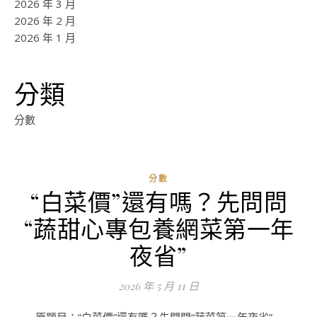
2026 年 3 月
2026 年 2 月
2026 年 1 月
分類
分數
分數
“白菜價”還有嗎？先問問
ad
“蔬甜心專包養網菜第一年
0
評
夜省”
論
2026 年 5 月 11 日