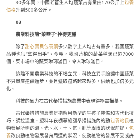
30多年間，中國老蒼生人均蔬菜占有量由170公斤上
包養
價格
升到500多公斤。
03
農業科技讓“菜籃子”拎得更穩
除了
甜心寶貝包養網
多少數字上人均占有量多，我國蔬菜
品種也很“拿得出手”。今朝，我國蒔植的蔬菜種類已超7000
個，菜市場中的蔬菜琳瑯滿目，令人琳琅滿目。
這離不開農業科技的不竭立異。科技立異手腕讓中國蔬菜
不只單產連續進步，並且獲取道路越來越多，供給也加倍多元
化。
科技的氣力在古代舉措措施農業中表現得極盡描摹。
古代舉措措施農業是指應用新型的生孩子裝備和古代化技
巧，調控溫室、塑料年夜棚等維護舉措措施內的動
包養站長
植
物發展所需的溫、光、水、土、氣、肥等周遭的狀況前提，
包
養
改良動植物發展發育周遭的狀況，使動植物的發展不受或許