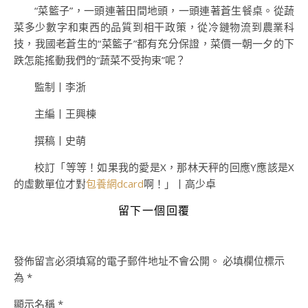
“菜籃子”，一頭連著田間地頭，一頭連著蒼生餐桌。從蔬
菜多少數字和東西的品質到相干政策，從冷鏈物流到農業科
技，我國老蒼生的“菜籃子”都有充分保證，菜價一朝一夕的下
跌怎能搖動我們的“蔬菜不受拘束”呢？
監制丨李浙
主編丨王興棟‍‍‍‍‍‍
撰稿丨史萌
校訂「等等！如果我的愛是X，那林天秤的回應Y應該是X
的虛數單位才對
包養網dcard
啊！」丨高少卓
留下一個回覆
發佈留言必須填寫的電子郵件地址不會公開。
必填欄位標示
為
*
顯示名稱
*