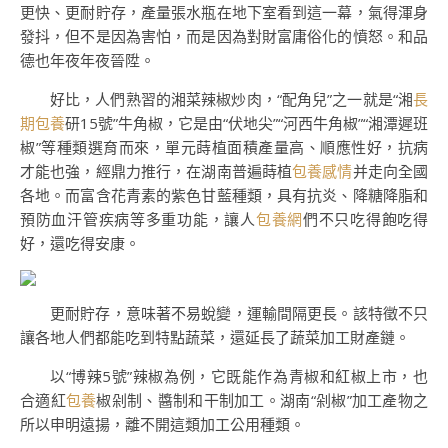
更快、更耐貯存，產量張水瓶在地下室看到這一幕，氣得渾身
發抖，但不是因為害怕，而是因為對財富庸俗化的憤怒。和品
德也年夜年夜晉陞。
好比，人們熟習的湘菜辣椒炒肉，“配角兒”之一就是“湘
長
期包養
研15號”牛角椒，它是由“伏地尖”“河西牛角椒”“湘潭遲班
椒”等種類選育而來，單元蒔植面積產量高、順應性好，抗病
才能也強，經鼎力推行，在湖南普遍蒔植
包養感情
并走向全國
各地。而富含花青素的紫色甘藍種類，具有抗炎、降糖降脂和
預防血汗管疾病等多重功能，讓人
包養網
們不只吃得飽吃得
好，還吃得安康。
更耐貯存，意味著不易蛻變，運輸間隔更長。該特徵不只
讓各地人們都能吃到特點蔬菜，還延長了蔬菜加工財產鏈。
以“博辣5號”辣椒為例，它既能作為青椒和紅椒上市，也
合適紅
包養
椒剁制、醬制和干制加工。湖南“剁椒”加工產物之
所以申明遠揚，離不開這類加工公用種類。